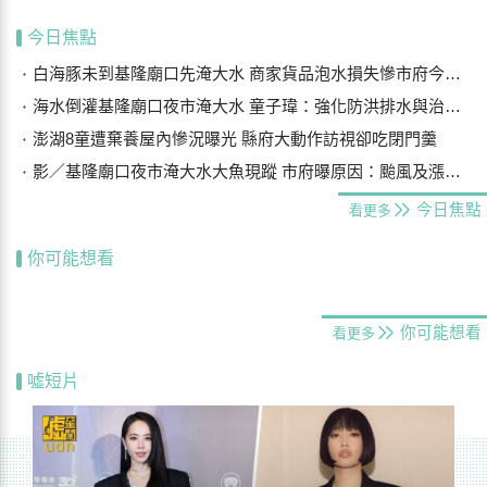
今日焦點
白海豚未到基隆廟口先淹大水 商家貨品泡水損失慘市府今研議災損補償
海水倒灌基隆廟口夜市淹大水 童子瑋：強化防洪排水與治水基礎建設
澎湖8童遭棄養屋內慘況曝光 縣府大動作訪視卻吃閉門羹
影／基隆廟口夜市淹大水大魚現蹤 市府曝原因：颱風及漲潮海水倒灌
今日焦點
看更多
你可能想看
你可能想看
看更多
噓短片