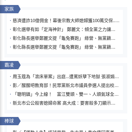
家族
慈濟遭詐10億佣金！幕後宗教大師媳婦獲100萬交保...快步奔離不發一語
彰化選舉有如「定海神針」 鄭麗文：傾全黨之力讓彰化贏
彰化縣長選舉鄭麗文提「龜兔賽跑」 綠營、無黨籍忙否認是烏龜
彰化縣長選舉鄭麗文提「龜兔賽跑」 綠營、無黨籍忙否認是烏龜
霸凌
周玉蔻為「滾床單案」出庭...遭罵妖孽下地獄 張淑娟批：舌頭殺人有罪
影／醒醒吧教育部！民眾黨新北市議員參選人提出校園反毒防線升級政見
「聰明鎮」今上線！ 富江雙頭、雙一、人頭氣球全登場
新北市公公殺害媳婦命案 高大成：要害殺多刀顯示怨恨深
棒球