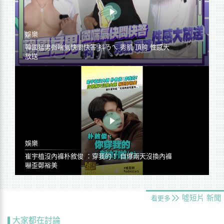
娛樂
韓國猛男微喘氣快問快答 抖ㄋㄟ 秀肌 頂胯 性感大
放送
娛樂
崔宇植沒內褲朴敘俊 ：穿我的！ 自爆兩天沒換內褲
嚇歪鄭裕美
噓短片
新聞
看更多
大家都在討論