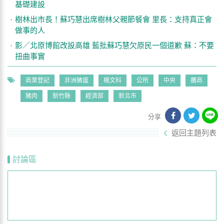
基礎建設
樹林出市長！蘇巧慧出席樹林父親節餐會 里長：支持真正會
做事的人
影／北原博館改設高雄 藍批蘇巧慧欠原民一個道歉 蘇：不要
扭曲事實
商業登記
非洲豬瘟
楊文科
公所
中央
攤商
豬肉
新竹縣
經濟部
新北市
分享
返回主題列表
討論區