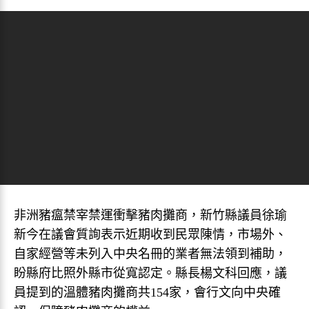
非洲豬瘟禁宰禁運衝擊豬肉攤商，新竹縣議員徐瑜
新今在議會質詢表示近期收到民眾陳情，市場外、
自家經營等未列入中央名冊的業者無法領到補助，
盼縣府比照外縣市從寬認定。縣長楊文科回應，議
員提到的溫體豬肉攤商共154家，會行文向中央確