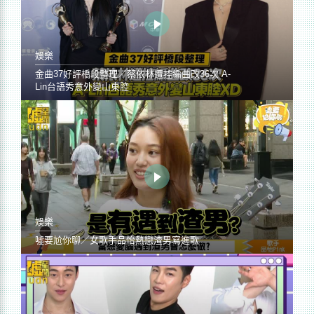
娛樂
金曲37好評橋段整理／蔡依林遭控編曲改36次 A-
Lin台語秀意外變山東腔
娛樂
噓要尬你聊／女歌手品怡熱戀渣男寫進歌