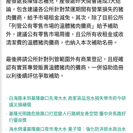
產發處長陳偉志補充，產發處昨天開會達成3大結
論，包含建議各公所針對禁運期間有營業損失的豬
肉攤商，給予市場租金減免。其次，除了目前公所
「列管公有零售市場的溫體豬肉攤商」給予補助
外，建議公有零售市場周邊，且公所有收租金或收
清潔費的溫體豬肉攤商，也納入本次補助名冊。
最後將請公所針對列管範圍外有商業登記，且經確
認有實質專營販賣溫體豬肉的攤商，一併協助造冊
以利後續評估爭取補助。
白海豚未到基隆廟口先淹大水 商家貨品泡水損失慘市府今研
議災損補償
基隆光明路危險路口打造變人行路網友善空間 獲中央馬路好
行優良獎
海水倒灌基隆廟口夜市淹大水 童子瑋：強化防洪排水與治水