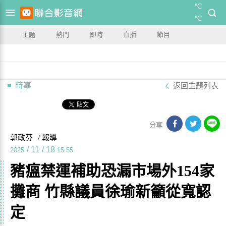
°C
°C
主題
熱門
即時
直播
節目
時事
返回主題列表
分享
郭政芬
/ 報導
/
11
/
18
2025
15:55
豬瘟禁運補助恐漏市場外154家
攤商 竹縣議員徐瑜新籲從寬認
定