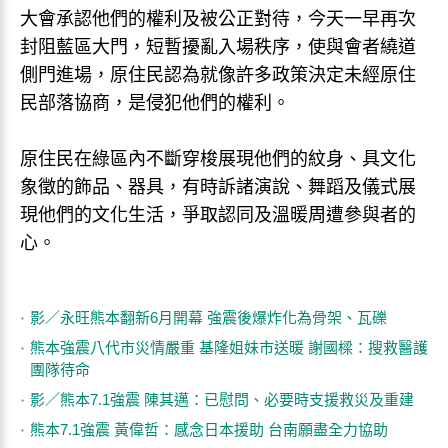
大會承認他們的權利及被公正對待，今天一早再次
封阻藍區大門，短暫擾亂入場秩序，使與會者繞道
側門進場，原住民認為就像許多政策決定未經原住
民部落協商，是侵犯他們的權利。
原住民在綠區內不斷穿梭展現他們的紋身、具文化
象徵的飾品、器具，有時訴諸演說、舞蹈及儀式展
現他們的文化生活，爭取認同及溫暖周遭參與者的
心。
影／永旺熊本翻新6月開幕 強震後爆炸化為骨架、瓦礫
熊本強震八代市災情嚴重 基隆姐妹市送暖 謝國樑：搜救醫護
團隊待命
影／熊本7.1強震 陳其邁：已慰問、必要時支援救災及重建
熊本7.1強震 黃偉哲：感念日本援助 台南願盡全力協助