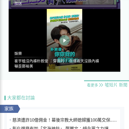
放送
娛樂
崔宇植沒內褲朴敘俊 ：穿我的！ 自爆兩天沒換內褲
嚇歪鄭裕美
噓短片
新聞
看更多
大家都在討論
家族
慈濟遭詐10億佣金！幕後宗教大師媳婦獲100萬交保...快步奔離不發一語
彰化選舉有如「定海神針」 鄭麗文：傾全黨之力讓彰化贏