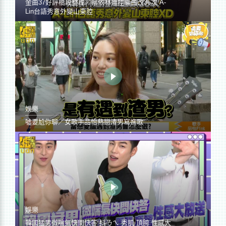
金曲37好評橋段整理／蔡依林遭控編曲改36次 A-
Lin台語秀意外變山東腔
娛樂
噓要尬你聊／女歌手品怡熱戀渣男寫進歌
娛樂
韓國猛男微喘氣快問快答 抖ㄋㄟ 秀肌 頂胯 性感大