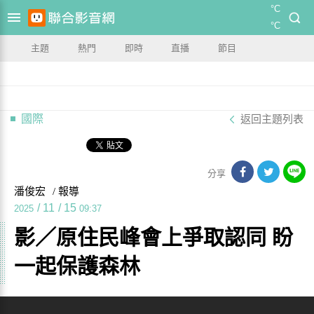
°C
°C
主題
熱門
即時
直播
節目
國際
返回主題列表
分享
潘俊宏
/ 報導
/
11
/
15
2025
09:37
影／原住民峰會上爭取認同 盼
一起保護森林