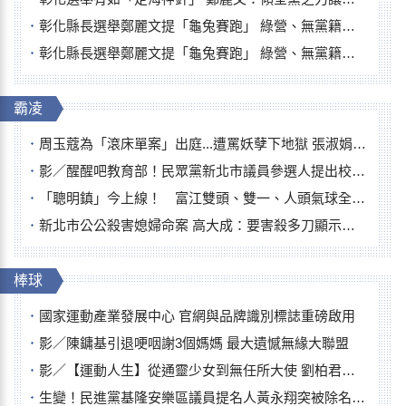
彰化縣長選舉鄭麗文提「龜兔賽跑」 綠營、無黨籍忙否認是烏龜
彰化縣長選舉鄭麗文提「龜兔賽跑」 綠營、無黨籍忙否認是烏龜
霸凌
周玉蔻為「滾床單案」出庭...遭罵妖孽下地獄 張淑娟批：舌頭殺人有罪
影／醒醒吧教育部！民眾黨新北市議員參選人提出校園反毒防線升級政見
「聰明鎮」今上線！ 富江雙頭、雙一、人頭氣球全登場
新北市公公殺害媳婦命案 高大成：要害殺多刀顯示怨恨深
棒球
國家運動產業發展中心 官網與品牌識別標誌重磅啟用
影／陳鏞基引退哽咽謝3個媽媽 最大遺憾無緣大聯盟
影／【運動人生】從通靈少女到無任所大使 劉柏君女裁判人生國際發光
生變！民進黨基隆安樂區議員提名人黃永翔突被除名 將另提他人