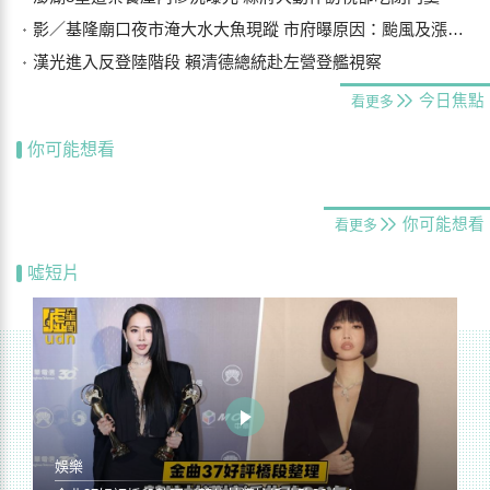
影／基隆廟口夜市淹大水大魚現蹤 市府曝原因：颱風及漲潮海水倒灌
漢光進入反登陸階段 賴清德總統赴左營登艦視察
今日焦點
看更多
你可能想看
你可能想看
看更多
噓短片
娛樂