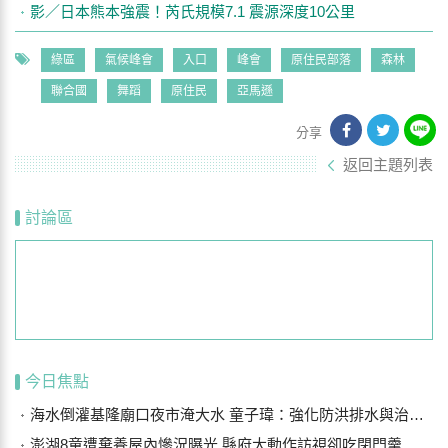
影／日本熊本強震！芮氏規模7.1 震源深度10公里
綠區
氣候峰會
入口
峰會
原住民部落
森林
聯合國
舞蹈
原住民
亞馬遜
分享
返回主題列表
討論區
今日焦點
海水倒灌基隆廟口夜市淹大水 童子瑋：強化防洪排水與治水基礎建設
澎湖8童遭棄養屋內慘況曝光 縣府大動作訪視卻吃閉門羹