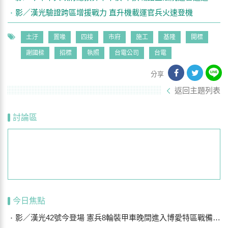
影／漢光驗證跨區增援戰力 直升機載運官兵火速登機
土汙
置喙
四接
市府
施工
基隆
開標
謝國樑
招標
執照
台電公司
台電
分享
返回主題列表
討論區
今日焦點
影／漢光42號今登場 憲兵8輪裝甲車晚間進入博愛特區戰備偵巡