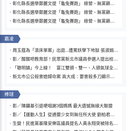
彰化縣長選舉鄭麗文提「龜兔賽跑」 綠營、無黨籍忙否認是烏龜
彰化縣長選舉鄭麗文提「龜兔賽跑」 綠營、無黨籍忙否認是烏龜
彰化縣長選舉鄭麗文提「龜兔賽跑」 綠營、無黨籍忙否認是烏龜
霸凌
周玉蔻為「滾床單案」出庭...遭罵妖孽下地獄 張淑娟批：舌頭殺人有罪
影／醒醒吧教育部！民眾黨新北市議員參選人提出校園反毒防線升級政見
「聰明鎮」今上線！ 富江雙頭、雙一、人頭氣球全登場
新北市公公殺害媳婦命案 高大成：要害殺多刀顯示怨恨深
棒球
影／陳鏞基引退哽咽謝3個媽媽 最大遺憾無緣大聯盟
影／【運動人生】從通靈少女到無任所大使 劉柏君女裁判人生國際發光
生變！民進黨基隆安樂區議員提名人黃永翔突被除名 將另提他人