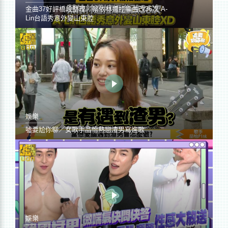
金曲37好評橋段整理／蔡依林遭控編曲改36次 A-
Lin台語秀意外變山東腔
娛樂
噓要尬你聊／女歌手品怡熱戀渣男寫進歌
娛樂