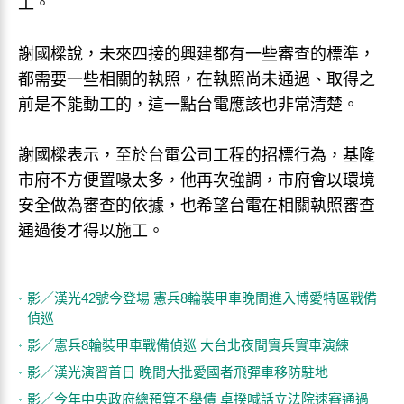
工。
謝國樑說，未來四接的興建都有一些審查的標準，
都需要一些相關的執照，在執照尚未通過、取得之
前是不能動工的，這一點台電應該也非常清楚。
謝國樑表示，至於台電公司工程的招標行為，基隆
市府不方便置喙太多，他再次強調，市府會以環境
安全做為審查的依據，也希望台電在相關執照審查
通過後才得以施工。
影／漢光42號今登場 憲兵8輪裝甲車晚間進入博愛特區戰備
偵巡
影／憲兵8輪裝甲車戰備偵巡 大台北夜間實兵實車演練
影／漢光演習首日 晚間大批愛國者飛彈車移防駐地
影／今年中央政府總預算不舉債 卓揆喊話立法院速審通過