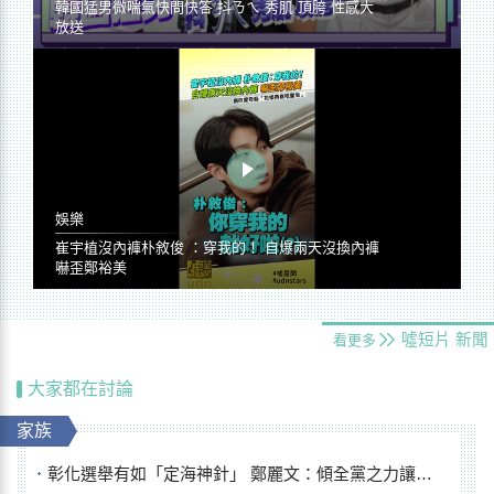
韓國猛男微喘氣快問快答 抖ㄋㄟ 秀肌 頂胯 性感大
放送
娛樂
崔宇植沒內褲朴敘俊 ：穿我的！ 自爆兩天沒換內褲
嚇歪鄭裕美
噓短片
新聞
看更多
大家都在討論
家族
彰化選舉有如「定海神針」 鄭麗文：傾全黨之力讓彰化贏