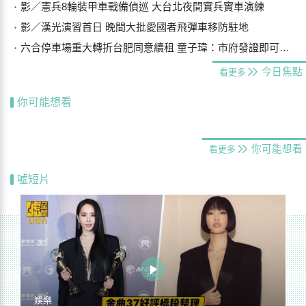
影／憲兵8輪裝甲車戰備偵巡 大台北夜間實兵實車演練
影／漢光演習首日 晚間大批愛國者飛彈車移防駐地
六合停車場重大轉折台肥同意續租 童子瑋：市府發證即可合法經營
今日焦點
看更多
你可能想看
你可能想看
看更多
噓短片
娛樂