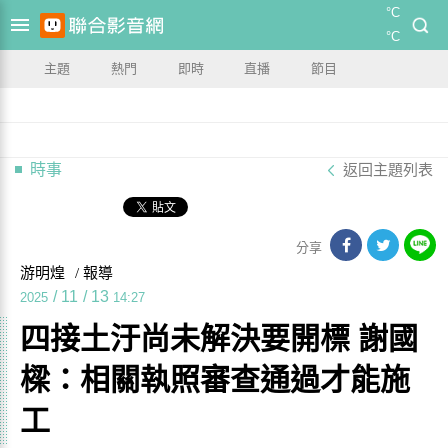
°C
°C
主題
熱門
即時
直播
節目
時事
返回主題列表
分享
游明煌
/ 報導
/
11
/
13
2025
14:27
四接土汙尚未解決要開標 謝國
樑：相關執照審查通過才能施
工