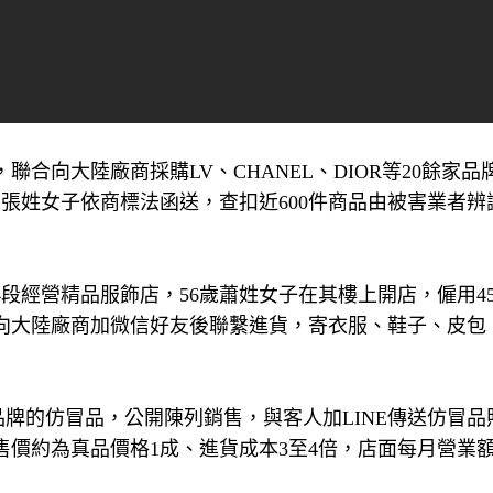
合向大陸廠商採購LV、CHANEL、DIOR等20餘家品
張姓女子依商標法函送，查扣近600件商品由被害業者辨
4段經營精品服飾店，56歲蕭姓女子在其樓上開店，僱用4
向大陸廠商加微信好友後聯繫進貨，寄衣服、鞋子、皮包
餘家品牌的仿冒品，公開陳列銷售，與客人加LINE傳送仿冒
價約為真品價格1成、進貨成本3至4倍，店面每月營業額逾