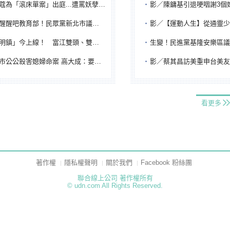
「滾床單案」出庭...遭罵妖孽下地獄 張淑娟批：舌頭殺人有罪
影／陳鏞基引退哽咽謝3個媽媽 最大
吧教育部！民眾黨新北市議員參選人提出校園反毒防線升級政見
影／【運動人生】從通靈少女到無任所大使 劉柏君女
鎮」今上線！ 富江雙頭、雙一、人頭氣球全登場
生變！民進黨基隆安樂區議員提名人黃永翔突被
公公殺害媳婦命案 高大成：要害殺多刀顯示怨恨深
影／蔡其昌訪美重申台美友誼 擔任MLB大
看更多
著作權
隱私權聲明
關於我們
Facebook 粉絲團
聯合線上公司 著作權所有
© udn.com All Rights Reserved.