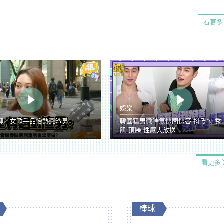
看更多
娛樂
聊／女歌手品怡熱戀渣男
韓國猛男微喘氣快問快答 抖ㄋㄟ 秀
肌 頂胯 性感大放送
看更多
棒球