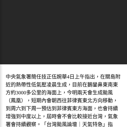
中央氣象署簡任技正伍婉華4日上午指出，在關島附
近的熱帶性低氣壓凌晨生成，目前在鵝鑾鼻東南東
方約3000多公里的海面上，今明兩天會生成颱風
（鳳凰），短期內會朝西往菲律賓東北方向移動，
到周六到下周一預估到菲律賓東方海面，也會持續
增強到中度以上，屆時會不會比較接近台灣，氣象
署會持續觀察。「台灣颱風論壇｜天氣特急」指