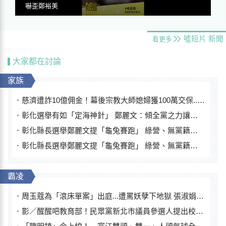
嚇歪鄭裕美
噓短片
新聞
看更多
大家都在討論
家族
慈濟遭詐10億佣金！幕後宗教大師媳婦獲100萬交保...快步奔離不發一語
彰化選舉有如「定海神針」 鄭麗文：傾全黨之力讓彰化贏
彰化縣長選舉鄭麗文提「龜兔賽跑」 綠營、無黨籍忙否認是烏龜
彰化縣長選舉鄭麗文提「龜兔賽跑」 綠營、無黨籍忙否認是烏龜
霸凌
周玉蔻為「滾床單案」出庭...遭罵妖孽下地獄 張淑娟批：舌頭殺人有罪
影／醒醒吧教育部！民眾黨新北市議員參選人提出校園反毒防線升級政見