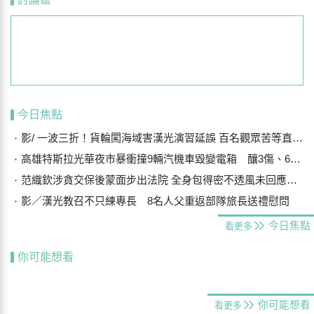
今日焦點
影/ 一波三折！貨輪闖海域害漢光演習延誤 百名觀眾苦等直呼可惜
高雄特斯拉光華夜市暴衝撞9輛汽機車毀變電箱 釀3傷、600戶停電
范織欽涉貪交保後蒙面步出法院 全身包得密不透風未回應案情
影／漢光教召不只練專長 8名人父重返部隊旅長送禮慰問
今日焦點
看更多
你可能想看
你可能想看
看更多