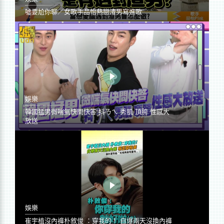
噓要尬你聊／女歌手品怡熱戀渣男寫進歌
娛樂
韓國猛男微喘氣快問快答 抖ㄋㄟ 秀肌 頂胯 性感大
放送
娛樂
崔宇植沒內褲朴敘俊 ：穿我的！ 自爆兩天沒換內褲