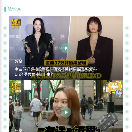
噓短片
娛樂
金曲37好評橋段整理／蔡依林遭控編曲改36次 A-
Lin台語秀意外變山東腔
娛樂