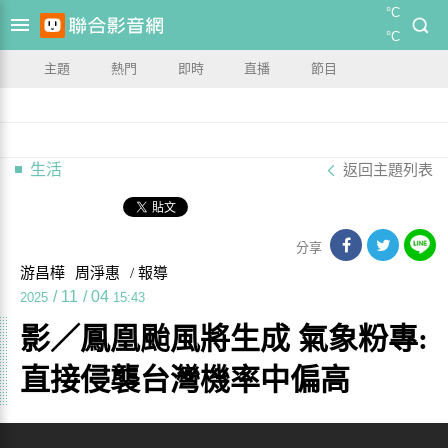
°C
°C
主題
熱門
即時
直播
節目
生活
返回主題列表
分享
游昌樺
周淨惠
/ 報導
/
11
/
04
2025
15:43
影／鳳凰颱風將生成 氣象粉專:
直接侵襲台灣機率中偏高