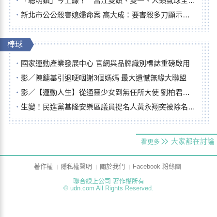
「聰明鎮」今上線！ 富江雙頭、雙一、人頭氣球全登場
新北市公公殺害媳婦命案 高大成：要害殺多刀顯示怨恨深
棒球
國家運動產業發展中心 官網與品牌識別標誌重磅啟用
影／陳鏞基引退哽咽謝3個媽媽 最大遺憾無緣大聯盟
影／【運動人生】從通靈少女到無任所大使 劉柏君女裁判人生國際發光
生變！民進黨基隆安樂區議員提名人黃永翔突被除名 將另提他人
大家都在討論
看更多
著作權
隱私權聲明
關於我們
Facebook 粉絲團
聯合線上公司 著作權所有
© udn.com All Rights Reserved.