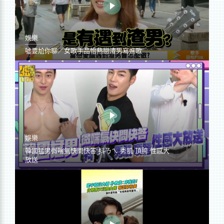
娛樂
噓要尬你聊／女歌手品怡熱戀渣男寫進歌
娛樂
韓國猛男微喘氣快問快答 抖ㄋㄟ 秀肌 頂胯 性感大
放送