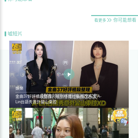
你可能想看
看更多
噓短片
娛樂
金曲37好評橋段整理／蔡依林遭控編曲改36次 A-
Lin台語秀意外變山東腔