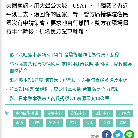
美國國旗，用大聲公大喊「USA」、「獨裁者習近
平滾出去、滾回你的國家」等，警方廣播稱這名民
眾沒有申請集會，要求他自行離開，雙方在現場僵
持半小時後，這名民眾駕車駛離。
影／永旺熊本翻新6月開幕 強震後爆炸化為骨架、瓦礫
熊本強震八代市災情嚴重 基隆姐妹市送暖 謝國樑：搜救醫護
團隊待命
影／熊本7.1強震 陳其邁：已慰問、必要時支援救災及重建
熊本7.1強震 黃偉哲：感念日本援助 台南願盡全力協助
影／日本熊本強震！芮氏規模7.1 震源深度10公里
金海國際機場
後製中心
影像中心
採訪中心
川習會
釜山
川普
習近平
抗議
韓國
南韓
美國
分享