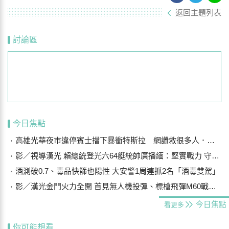
返回主題列表
討論區
今日焦點
高雄光華夜市違停賓士擋下暴衝特斯拉 網讚救很多人．．車主曝光是他
影／視導漢光 賴總統登光六64艇統帥廣播緬：堅實戰力 守護主權
酒測破0.7、毒品快篩也陽性 大安警1周連抓2名「酒毒雙駕」
影／漢光金門火力全開 首見無人機投彈、標槍飛彈M60戰車阻敵
今日焦點
看更多
你可能想看