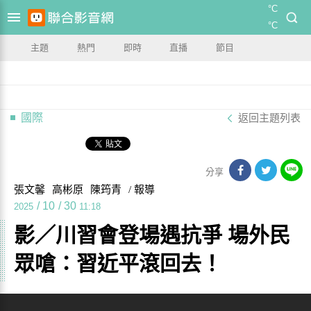
°C
°C
主題
熱門
即時
直播
節目
國際
返回主題列表
分享
張文馨
高彬原
陳筠青
/ 報導
/
10
/
30
2025
11:18
影／川習會登場遇抗爭 場外民
眾嗆：習近平滾回去！