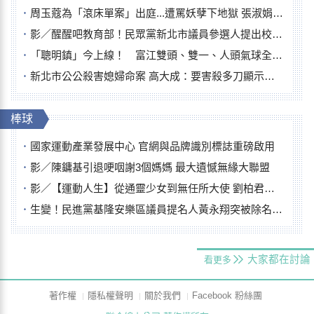
周玉蔻為「滾床單案」出庭...遭罵妖孽下地獄 張淑娟批：舌頭殺人有罪
影／醒醒吧教育部！民眾黨新北市議員參選人提出校園反毒防線升級政見
「聰明鎮」今上線！ 富江雙頭、雙一、人頭氣球全登場
新北市公公殺害媳婦命案 高大成：要害殺多刀顯示怨恨深
棒球
國家運動產業發展中心 官網與品牌識別標誌重磅啟用
影／陳鏞基引退哽咽謝3個媽媽 最大遺憾無緣大聯盟
影／【運動人生】從通靈少女到無任所大使 劉柏君女裁判人生國際發光
生變！民進黨基隆安樂區議員提名人黃永翔突被除名 將另提他人
大家都在討論
看更多
著作權
隱私權聲明
關於我們
Facebook 粉絲團