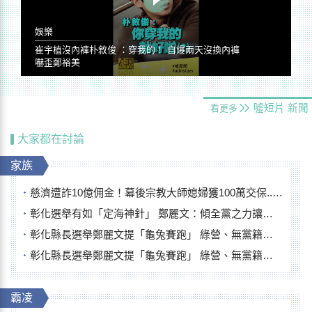
娛樂
崔宇植沒內褲朴敘俊 ：穿我的！ 自爆兩天沒換內褲
嚇歪鄭裕美
噓短片
新聞
看更多
大家都在討論
家族
慈濟遭詐10億佣金！幕後宗教大師媳婦獲100萬交保...快步奔離不發一語
彰化選舉有如「定海神針」 鄭麗文：傾全黨之力讓彰化贏
彰化縣長選舉鄭麗文提「龜兔賽跑」 綠營、無黨籍忙否認是烏龜
彰化縣長選舉鄭麗文提「龜兔賽跑」 綠營、無黨籍忙否認是烏龜
霸凌