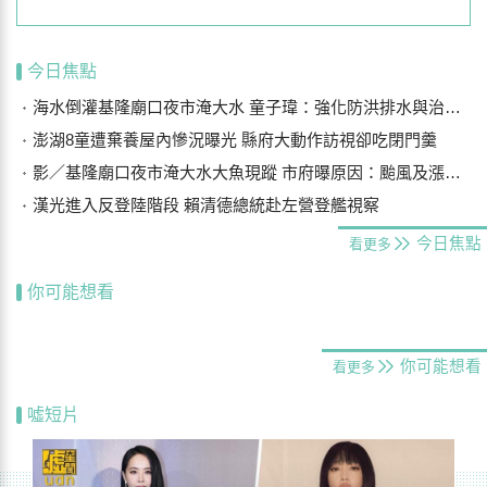
今日焦點
海水倒灌基隆廟口夜市淹大水 童子瑋：強化防洪排水與治水基礎建設
澎湖8童遭棄養屋內慘況曝光 縣府大動作訪視卻吃閉門羹
影／基隆廟口夜市淹大水大魚現蹤 市府曝原因：颱風及漲潮海水倒灌
漢光進入反登陸階段 賴清德總統赴左營登艦視察
今日焦點
看更多
你可能想看
你可能想看
看更多
噓短片