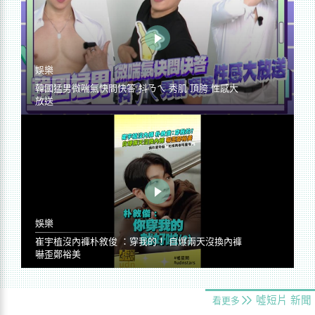
娛樂
韓國猛男微喘氣快問快答 抖ㄋㄟ 秀肌 頂胯 性感大
放送
娛樂
崔宇植沒內褲朴敘俊 ：穿我的！ 自爆兩天沒換內褲
嚇歪鄭裕美
噓短片
新聞
看更多