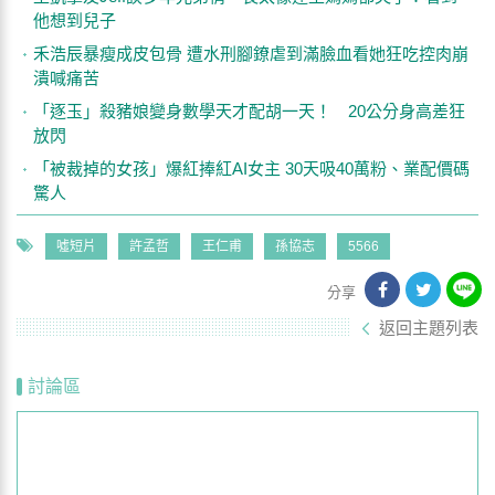
他想到兒子
禾浩辰暴瘦成皮包骨 遭水刑腳鐐虐到滿臉血看她狂吃控肉崩
潰喊痛苦
「逐玉」殺豬娘變身數學天才配胡一天！ 20公分身高差狂
放閃
「被裁掉的女孩」爆紅捧紅AI女主 30天吸40萬粉、業配價碼
驚人
噓短片
許孟哲
王仁甫
孫協志
5566
分享
返回主題列表
討論區