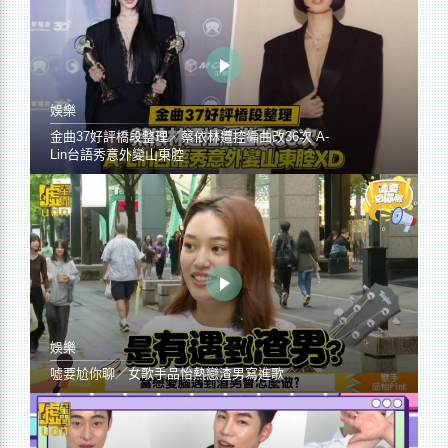
娛樂
金曲37好評橋段整理／蔡依林遭控編曲改36次 A-
Lin台語秀意外變山東腔
娛樂
噓要尬你聊／女歌手品怡熱戀渣男寫進歌