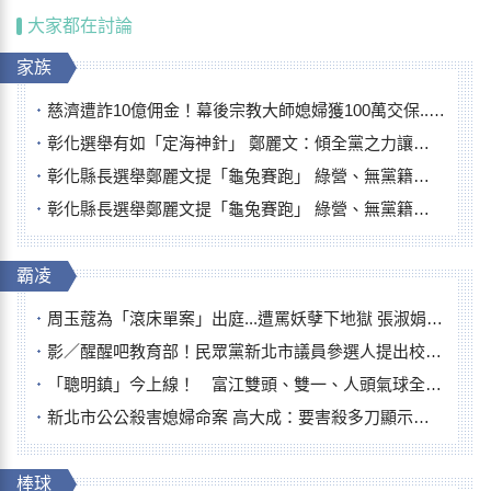
大家都在討論
家族
慈濟遭詐10億佣金！幕後宗教大師媳婦獲100萬交保...快步奔離不發一語
彰化選舉有如「定海神針」 鄭麗文：傾全黨之力讓彰化贏
彰化縣長選舉鄭麗文提「龜兔賽跑」 綠營、無黨籍忙否認是烏龜
彰化縣長選舉鄭麗文提「龜兔賽跑」 綠營、無黨籍忙否認是烏龜
霸凌
周玉蔻為「滾床單案」出庭...遭罵妖孽下地獄 張淑娟批：舌頭殺人有罪
影／醒醒吧教育部！民眾黨新北市議員參選人提出校園反毒防線升級政見
「聰明鎮」今上線！ 富江雙頭、雙一、人頭氣球全登場
新北市公公殺害媳婦命案 高大成：要害殺多刀顯示怨恨深
棒球