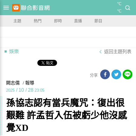
°C
°C
主題
熱門
即時
直播
節目
娛樂
返回主題列表
分享
闕志儒
/ 報導
/
10
/
28
2025
23:05
孫協志認有當兵魔咒：復出很
艱難 許孟哲入伍被虧少他沒感
覺XD