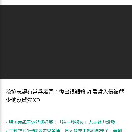
孫協志認有當兵魔咒：復出很艱難 許孟哲入伍被虧
少他沒感覺XD
張凌赫親王楚然嘴好嘟！「這一秒過火」人夫魅力爆發
王凱摯友Jeff談多年兄弟情 長太像連王媽媽都哭了：看到