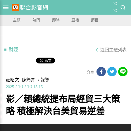
°C
°C
主題
熱門
即時
直播
節目
財經
返回主題列表
分享
莊昭文
陳筠青
/ 報導
/
10
/
10
2025
13:15
影／賴總統提布局經貿三大策
略 積極解決台美貿易逆差