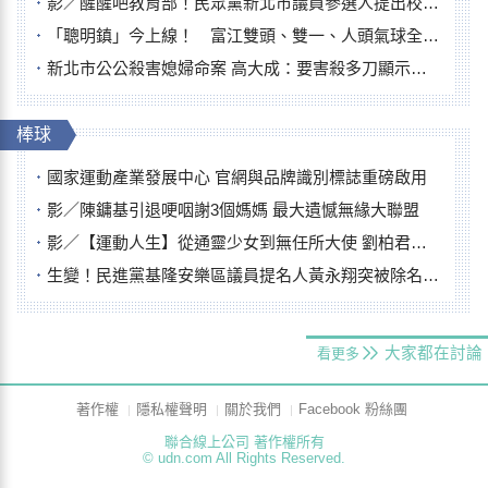
影／醒醒吧教育部！民眾黨新北市議員參選人提出校園反毒防線升級政見
「聰明鎮」今上線！ 富江雙頭、雙一、人頭氣球全登場
新北市公公殺害媳婦命案 高大成：要害殺多刀顯示怨恨深
棒球
國家運動產業發展中心 官網與品牌識別標誌重磅啟用
影／陳鏞基引退哽咽謝3個媽媽 最大遺憾無緣大聯盟
影／【運動人生】從通靈少女到無任所大使 劉柏君女裁判人生國際發光
生變！民進黨基隆安樂區議員提名人黃永翔突被除名 將另提他人
大家都在討論
看更多
著作權
隱私權聲明
關於我們
Facebook 粉絲團
聯合線上公司 著作權所有
© udn.com All Rights Reserved.