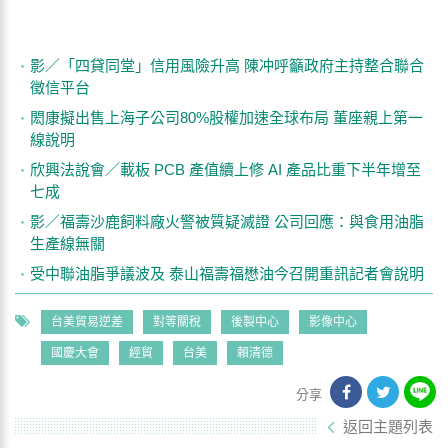
影／「四貸同堂」信用風險升高 陳冲呼籲政府主持整合聯合
徵信平台
閎康擬出售上海子公司80%股權加速全球布局 董座親上第一
線說明
欣興法說會／載板 PCB 產值續上修 AI 產品比重下半年增至
七成
影／福壽沙鹿飼料廠火警被質疑滅證 公司回應：與食用油脂
生產線無關
受中聯油脂爭議波及 泰山福壽福懋油今召開重訊記者會說明
台美貿易逆差
對等關稅
後製中心
影像中心
國慶大會
經貿
台美
賴清德
分享
返回主題列表