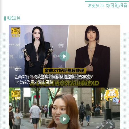
你可能想看
看更多
噓短片
娛樂
金曲37好評橋段整理／蔡依林遭控編曲改36次 A-
Lin台語秀意外變山東腔