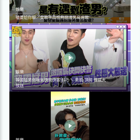
娛樂
噓要尬你聊／女歌手品怡熱戀渣男寫進歌
娛樂
韓國猛男微喘氣快問快答 抖ㄋㄟ 秀肌 頂胯 性感大
放送
娛樂