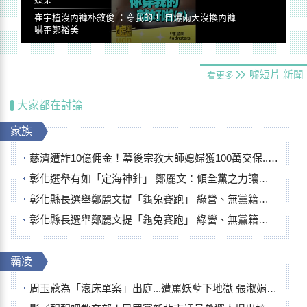
崔宇植沒內褲朴敘俊 ：穿我的！ 自爆兩天沒換內褲
嚇歪鄭裕美
噓短片
新聞
看更多
大家都在討論
家族
慈濟遭詐10億佣金！幕後宗教大師媳婦獲100萬交保...快步奔離不發一語
彰化選舉有如「定海神針」 鄭麗文：傾全黨之力讓彰化贏
彰化縣長選舉鄭麗文提「龜兔賽跑」 綠營、無黨籍忙否認是烏龜
彰化縣長選舉鄭麗文提「龜兔賽跑」 綠營、無黨籍忙否認是烏龜
霸凌
周玉蔻為「滾床單案」出庭...遭罵妖孽下地獄 張淑娟批：舌頭殺人有罪