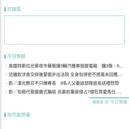
討論區
今日焦點
高雄特斯拉光華夜市暴衝撞9輛汽機車毀變電箱 釀3傷、600戶停電
范織欽涉貪交保後蒙面步出法院 全身包得密不透風未回應案情
影／漢光教召不只練專長 8名人父重返部隊旅長送禮慰問
影／包租代管變龐式騙局 兆基前董座侵占7億狂買愛馬仕 李建成送北檢
今日焦點
看更多
你可能想看