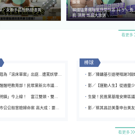
娛樂
聊／女歌手品怡熱戀渣男
韓國猛男微喘氣快問快答 抖ㄋㄟ 秀
肌 頂胯 性感大放送
看更多
棒球
「滾床單案」出庭...遭罵妖孽下地獄 張淑娟批：舌頭殺人有罪
影／陳鏞基引退哽咽謝3個媽媽 最大
吧教育部！民眾黨新北市議員參選人提出校園反毒防線升級政見
影／【運動人生】從通靈少女到無任所大使 劉柏君女
鎮」今上線！ 富江雙頭、雙一、人頭氣球全登場
生變！民進黨基隆安樂區議員提名人黃永翔突被
公公殺害媳婦命案 高大成：要害殺多刀顯示怨恨深
影／蔡其昌訪美重申台美友誼 擔任MLB大
看更多