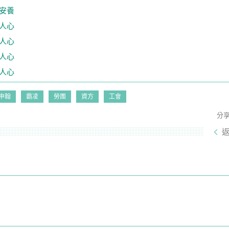
安養
人心
人心
人心
人心
申翰
霸凌
勞團
資方
工會
分