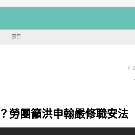
節目
？勞團籲洪申翰嚴修職安法