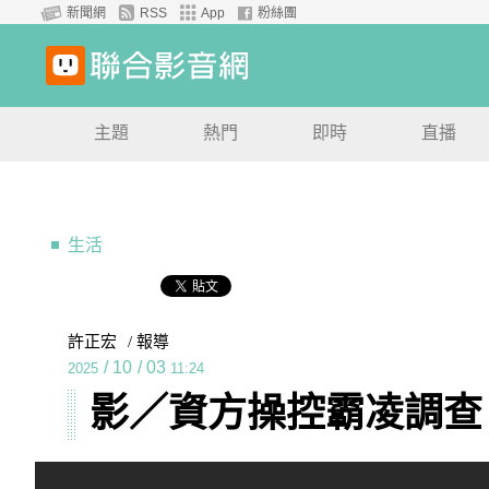
新聞網
RSS
App
粉絲團
主題
熱門
即時
直播
生活
許正宏
/ 報導
/
10
/
03
2025
11:24
影／資方操控霸凌調查