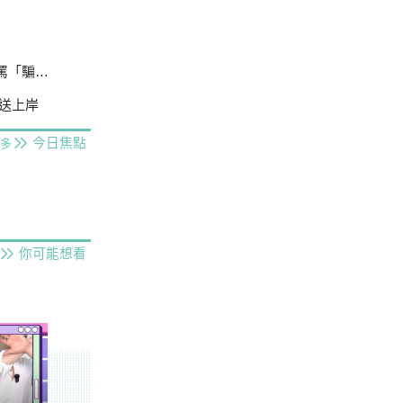
ㄟ」慘了
送上岸
今日焦點
多
你可能想看