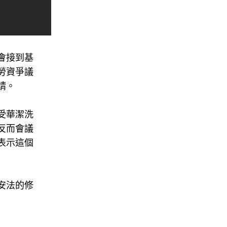
會接到基
勞資爭議
請。
受華潔洗
反而會議
表示這個
安法的修