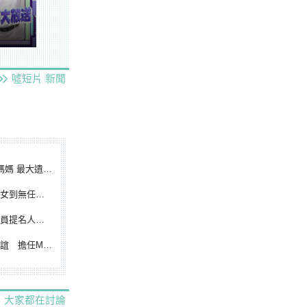
噓短片
新聞
遺憾無緣大聯盟
裁判人生國際發光
除名 將另提他人
都會台灣日開球嘉賓
大家都在討論