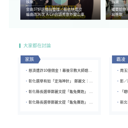
娛樂
娛樂
金曲37好評橋段整理／蔡依林遭控
噓要尬你
編曲改36次 A-Lin台語秀意外變山東
寫進歌
腔
大家都在討論
家族
霸凌
慈濟遭詐10億佣金！幕後宗教大師媳婦獲100萬交保...快步奔離不發一語
周玉蔻為
彰化選舉有如「定海神針」 鄭麗文：傾全黨之力讓彰化贏
影／醒醒
彰化縣長選舉鄭麗文提「龜兔賽跑」 綠營、無黨籍忙否認是烏龜
「聰明
彰化縣長選舉鄭麗文提「龜兔賽跑」 綠營、無黨籍忙否認是烏龜
新北市