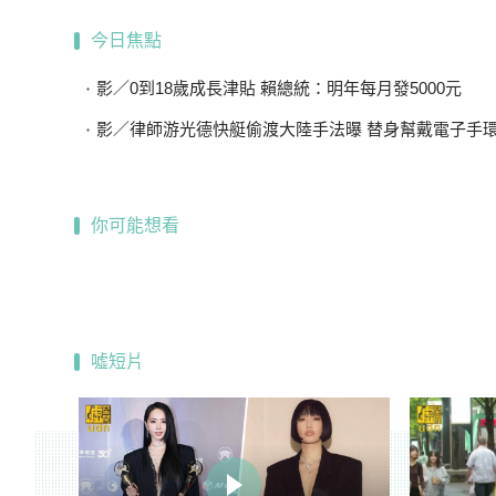
今日焦點
影／0到18歲成長津貼 賴總統：明年每月發5000元
影／律師游光德快艇偷渡大陸手法曝 替身幫戴電子手環、海陸
你可能想看
噓短片