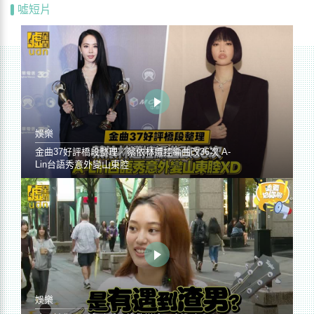
噓短片
娛樂
金曲37好評橋段整理／蔡依林遭控編曲改36次 A-
Lin台語秀意外變山東腔
娛樂