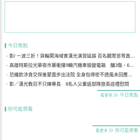
今日焦點
影/ 一波三折！貨輪闖海域害漢光演習延誤 百名觀眾苦等直呼可惜
高雄特斯拉光華夜市暴衝撞9輛汽機車毀變電箱 釀3傷、600戶停電
范織欽涉貪交保後蒙面步出法院 全身包得密不透風未回應案情
影／漢光教召不只練專長 8名人父重返部隊旅長送禮慰問
今日焦點
看更多
你可能想看
你可能想看
看更多