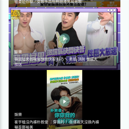
噓要尬你聊／女歌手品怡熱戀渣男寫進歌
娛樂
韓國猛男微喘氣快問快答 抖ㄋㄟ 秀肌 頂胯 性感大
放送
娛樂
崔宇植沒內褲朴敘俊 ：穿我的！ 自爆兩天沒換內褲
嚇歪鄭裕美