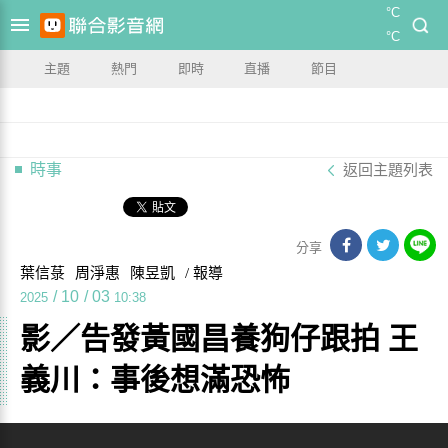
°C
°C
主題
熱門
即時
直播
節目
時事
返回主題列表
分享
葉信菉
周淨惠
陳昱凱
/ 報導
/
10
/
03
2025
10:38
影／告發黃國昌養狗仔跟拍 王
義川：事後想滿恐怖