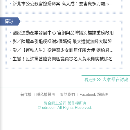
新北市公公殺害媳婦命案 高大成：要害殺多刀顯示怨恨深
棒球
國家運動產業發展中心 官網與品牌識別標誌重磅啟用
影／陳鏞基引退哽咽謝3個媽媽 最大遺憾無緣大聯盟
影／【運動人生】從通靈少女到無任所大使 劉柏君女裁判人生國際發光
生變！民進黨基隆安樂區議員提名人黃永翔突被除名 將另提他人
大家都在討論
看更多
著作權
隱私權聲明
關於我們
Facebook 粉絲團
聯合線上公司 著作權所有
© udn.com All Rights Reserved.