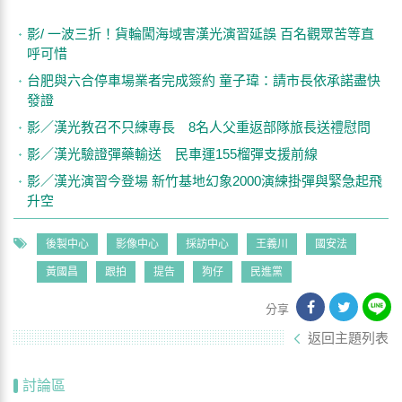
影/ 一波三折！貨輪闖海域害漢光演習延誤 百名觀眾苦等直
呼可惜
台肥與六合停車場業者完成簽約 童子瑋：請市長依承諾盡快
發證
影／漢光教召不只練專長 8名人父重返部隊旅長送禮慰問
影／漢光驗證彈藥輸送 民車運155榴彈支援前線
影／漢光演習今登場 新竹基地幻象2000演練掛彈與緊急起飛
升空
後製中心
影像中心
採訪中心
王義川
國安法
黃國昌
跟拍
提告
狗仔
民進黨
分享
返回主題列表
討論區