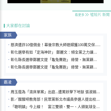
噓短片
新聞
看更多
大家都在討論
家族
慈濟遭詐10億佣金！幕後宗教大師媳婦獲100萬交保...快步奔離不發一語
彰化選舉有如「定海神針」 鄭麗文：傾全黨之力讓彰化贏
彰化縣長選舉鄭麗文提「龜兔賽跑」 綠營、無黨籍忙否認是烏龜
彰化縣長選舉鄭麗文提「龜兔賽跑」 綠營、無黨籍忙否認是烏龜
霸凌
周玉蔻為「滾床單案」出庭...遭罵妖孽下地獄 張淑娟批：舌頭殺人有罪
影／醒醒吧教育部！民眾黨新北市議員參選人提出校園反毒防線升級政見
「聰明鎮」今上線！ 富江雙頭、雙一、人頭氣球全登場