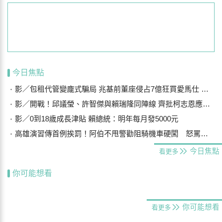
今日焦點
影／包租代管變龐式騙局 兆基前董座侵占7億狂買愛馬仕 李建成送北檢
影／開戰！邱議瑩、許智傑與賴瑞隆同陣線 齊批柯志恩應向陳時中道歉
影／0到18歲成長津貼 賴總統：明年每月發5000元
高雄演習傳首例挨罰！阿伯不甩警勸阻騎機車硬闖 怒罵「騙肖ㄟ」慘了
今日焦點
看更多
你可能想看
你可能想看
看更多