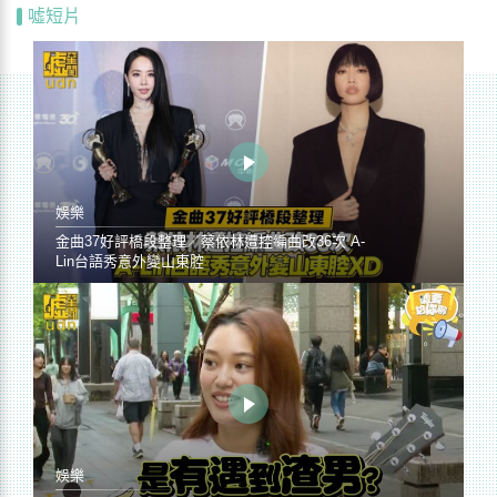
噓短片
娛樂
金曲37好評橋段整理／蔡依林遭控編曲改36次 A-
Lin台語秀意外變山東腔
娛樂