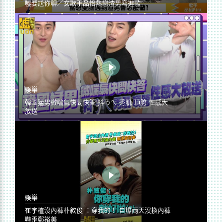
噓要尬你聊／女歌手品怡熱戀渣男寫進歌
娛樂
韓國猛男微喘氣快問快答 抖ㄋㄟ 秀肌 頂胯 性感大
放送
娛樂
崔宇植沒內褲朴敘俊 ：穿我的！ 自爆兩天沒換內褲
嚇歪鄭裕美