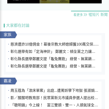
噓短片
新聞
看更多
大家都在討論
家族
慈濟遭詐10億佣金！幕後宗教大師媳婦獲100萬交保...快步奔離不發一語
彰化選舉有如「定海神針」 鄭麗文：傾全黨之力讓彰化贏
彰化縣長選舉鄭麗文提「龜兔賽跑」 綠營、無黨籍忙否認是烏龜
彰化縣長選舉鄭麗文提「龜兔賽跑」 綠營、無黨籍忙否認是烏龜
霸凌
周玉蔻為「滾床單案」出庭...遭罵妖孽下地獄 張淑娟批：舌頭殺人有罪
影／醒醒吧教育部！民眾黨新北市議員參選人提出校園反毒防線升級政見
「聰明鎮」今上線！ 富江雙頭、雙一、人頭氣球全登場