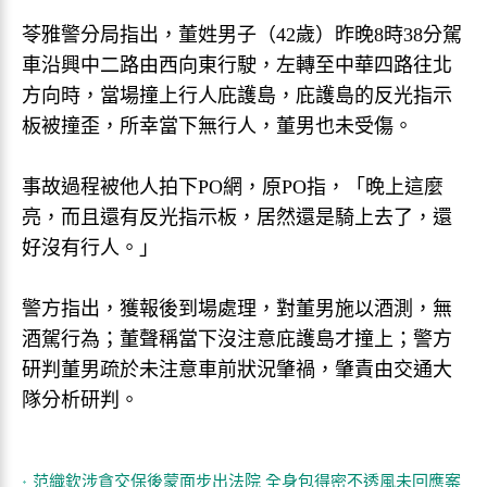
苓雅警分局指出，董姓男子（42歲）昨晚8時38分駕
車沿興中二路由西向東行駛，左轉至中華四路往北
方向時，當場撞上行人庇護島，庇護島的反光指示
板被撞歪，所幸當下無行人，董男也未受傷。
事故過程被他人拍下PO網，原PO指，「晚上這麼
亮，而且還有反光指示板，居然還是騎上去了，還
好沒有行人。」
警方指出，獲報後到場處理，對董男施以酒測，無
酒駕行為；董聲稱當下沒注意庇護島才撞上；警方
研判董男疏於未注意車前狀況肇禍，肇責由交通大
隊分析研判。
范織欽涉貪交保後蒙面步出法院 全身包得密不透風未回應案