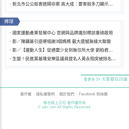
新北市公公殺害媳婦命案 高大成：要害殺多刀顯示怨恨深
棒球
國家運動產業發展中心 官網與品牌識別標誌重磅啟用
影／陳鏞基引退哽咽謝3個媽媽 最大遺憾無緣大聯盟
影／【運動人生】從通靈少女到無任所大使 劉柏君女裁判人生國際發光
生變！民進黨基隆安樂區議員提名人黃永翔突被除名 將另提他人
大家都在討論
看更多
著作權
隱私權聲明
關於我們
Facebook 粉絲團
聯合線上公司 著作權所有
© udn.com All Rights Reserved.