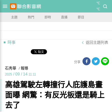
°C
°C
主題
熱門
即時
直播
節目
時事
返回主題列表
分享
石秀華
/ 報導
/
09
/
14
2025
11:11
高雄駕駛左轉撞行人庇護島畫
面曝 網驚：有反光板還是騎上
去了