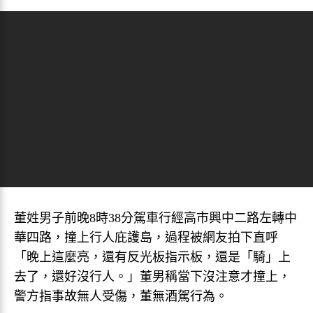
董姓男子前晚8時38分駕車行經高市興中二路左轉中
華四路，撞上行人庇護島，過程被網友拍下直呼
「晚上這麼亮，還有反光板指示板，還是「騎」上
去了，還好沒行人。」董男稱當下沒注意才撞上，
警方指事故無人受傷，董無酒駕行為。