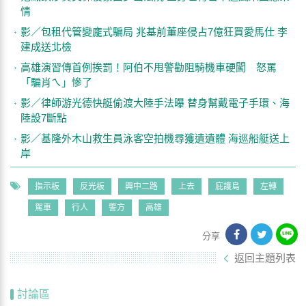
情
影／包租代管變龐式騙局 兆基前董座侵占7億狂買愛馬仕 李
建成送北檢
高雄演習傳首例挨罰！阿伯不甩警勸阻騎機車硬闖 怒罵
「騙肖ㄟ」慘了
影／律師游光德快艇偷渡大陸手法曝 替身幫戴電子手環、海
陸設7斷點
影／基隆外木山救生員泳客空拍機尋獲遺遺體 海巡船艇送上
岸
指示板
反光板
興中二路
上去
庇護島
左轉
駕車
行人
警方
高雄
分享
返回主題列表
討論區