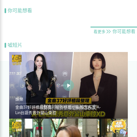
你可能想看
你可能想看
看更多
噓短片
娛樂
金曲37好評橋段整理／蔡依林遭控編曲改36次 A-
Lin台語秀意外變山東腔