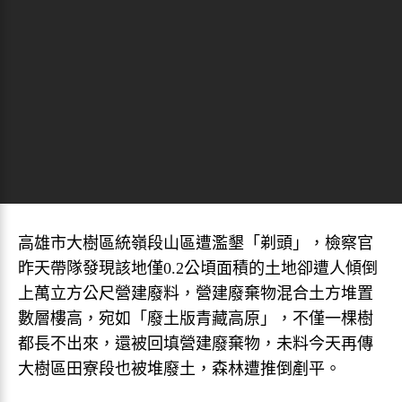
高雄市大樹區統嶺段山區遭濫墾「剃頭」，檢察官
昨天帶隊發現該地僅0.2公頃面積的土地卻遭人傾倒
上萬立方公尺營建廢料，營建廢棄物混合土方堆置
數層樓高，宛如「廢土版青藏高原」，不僅一棵樹
都長不出來，還被回填營建廢棄物，未料今天再傳
大樹區田寮段也被堆廢土，森林遭推倒剷平。