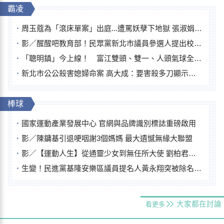
霸凌
周玉蔻為「滾床單案」出庭...遭罵妖孽下地獄 張淑娟批：舌頭殺人有罪
影／醒醒吧教育部！民眾黨新北市議員參選人提出校園反毒防線升級政見
「聰明鎮」今上線！ 富江雙頭、雙一、人頭氣球全登場
新北市公公殺害媳婦命案 高大成：要害殺多刀顯示怨恨深
棒球
國家運動產業發展中心 官網與品牌識別標誌重磅啟用
影／陳鏞基引退哽咽謝3個媽媽 最大遺憾無緣大聯盟
影／【運動人生】從通靈少女到無任所大使 劉柏君女裁判人生國際發光
生變！民進黨基隆安樂區議員提名人黃永翔突被除名 將另提他人
大家都在討論
看更多