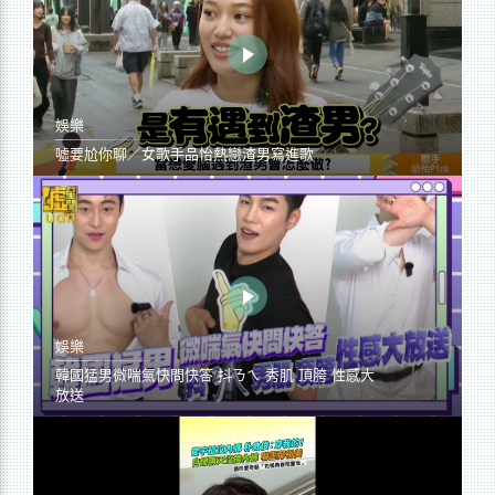
娛樂
噓要尬你聊／女歌手品怡熱戀渣男寫進歌
娛樂
韓國猛男微喘氣快問快答 抖ㄋㄟ 秀肌 頂胯 性感大
放送