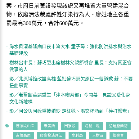
案。市府日前蒐證發現該處又再堆置大量營建混合
物，依廢清法裁處許姓汙染行為人、廖姓地主各重
罰最高300萬元，合計600萬元。
海水倒灌基隆廟口夜市淹大水 童子瑋：強化防洪排水與治水
基礎建設
樹林出市長！蘇巧慧出席樹林父親節餐會 里長：支持真正會
做事的人
影／北原博館改設高雄 藍批蘇巧慧欠原民一個道歉 蘇：不要
扭曲事實
影／老醫館華麗重生「津本喫茶部」今開幕 見證父愛化身
文化新地標
影／阿公與阿嬤重披婚紗 走紅毯、喝交杯酒到「棒打鴛鴦」
統嶺段山區
朱美綺
田寮段
混凝土塊
營建廢棄物
青藏高原
廢棄物清理法
水利局
大樹區
檢察官