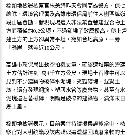
橋頭地檢署檢察官朱美綺昨天會同高雄警方、保七
總隊、環境管理署及高雄市環保局前往大樹區統嶺
段山區會勘，發現現場遭人非法棄置營建混合物土
方面積僅約0.2公頃，不過卻堆了數層樓高，爬上營
建土方的上方卻異常平坦，宛如台地高原，一旁
「懸崖」落差近10公尺。
高雄市環保局出動空拍機丈量，確認遭堆棄的營建
土方估計達到1萬4千立方公尺，現場土石堆中可以
見到不少建築物破碎水泥塊，夾雜磚塊、混凝土
塊，還有發現鋼筋、塑膠水管等廢棄物，甚至有水
泥塊還貼著磁磚，明顯是破碎的建築物，滿滿末日
廢土風。
橋頭地檢署表示，目前案件持續搜集證據當中，檢
察官對大樹統嶺段該處疑似遭濫墾回填廢棄物的土