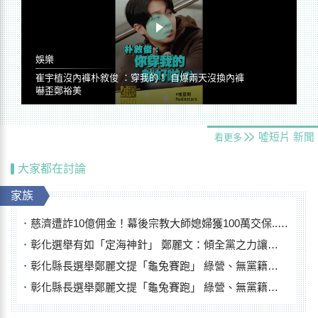
娛樂
崔宇植沒內褲朴敘俊 ：穿我的！ 自爆兩天沒換內褲
嚇歪鄭裕美
噓短片
新聞
看更多
大家都在討論
家族
慈濟遭詐10億佣金！幕後宗教大師媳婦獲100萬交保...快步奔離不發一語
彰化選舉有如「定海神針」 鄭麗文：傾全黨之力讓彰化贏
彰化縣長選舉鄭麗文提「龜兔賽跑」 綠營、無黨籍忙否認是烏龜
彰化縣長選舉鄭麗文提「龜兔賽跑」 綠營、無黨籍忙否認是烏龜