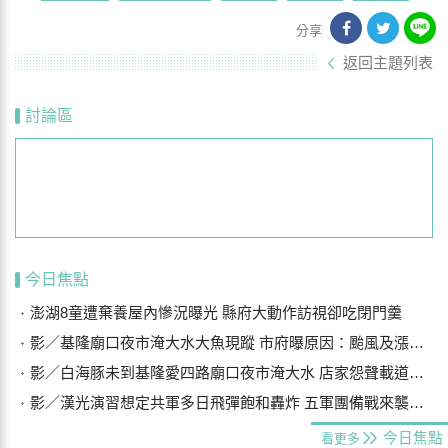
分享
返回主題列表
討論區
今日焦點
澎湖8童遭棄養屋內慘況曝光 縣府大動作訪視卻吃閉門羹
影／基隆廟口夜市淹大水大魚現蹤 市府曝原因：颱風及漲潮海水倒灌
影／白海豚未到基隆愛四路廟口夜市淹大水 店家怨聲載道…封路排水
影／漢光演習想定共軍多日飛彈飽和轟炸 五軍團備戰來襲船團
今日焦點
看更多