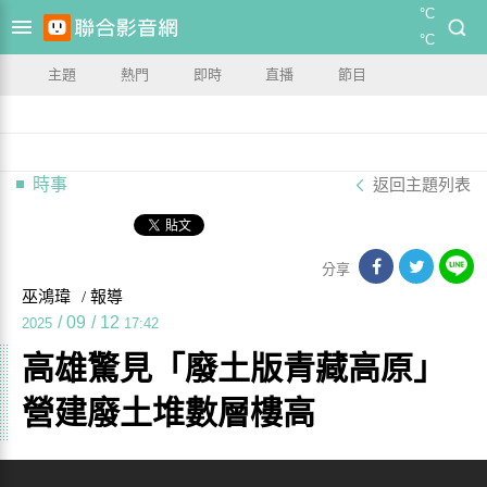
°C
°C
主題
熱門
即時
直播
節目
時事
返回主題列表
分享
巫鴻瑋
/ 報導
/
09
/
12
2025
17:42
高雄驚見「廢土版青藏高原」
營建廢土堆數層樓高