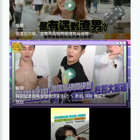
娛樂
噓要尬你聊／女歌手品怡熱戀渣男寫進歌
娛樂
韓國猛男微喘氣快問快答 抖ㄋㄟ 秀肌 頂胯 性感大
放送