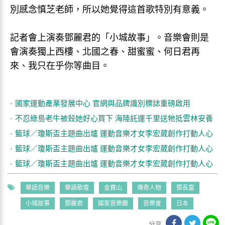
別感念慎芝老師，所以她覺得這首歌特別有意義。
記者會上演奏鄧麗君的「小城故事」。音樂會則是
會演奏獨上西樓、北國之春、甜蜜蜜、何日君再
來、我只在乎你等曲目。
國家運動產業發展中心 官網與品牌識別標誌重磅啟用
不忍綠島老牛被殺她好心買下 海陸託運千里送牠抵雲林安養
籃球／瓊斯盃主題曲出爐 運動音樂才女李宏葳創作打動人心
籃球／瓊斯盃主題曲出爐 運動音樂才女李宏葳創作打動人心
籃球／瓊斯盃主題曲出爐 運動音樂才女李宏葳創作打動人心
華語音樂
華語歌壇
金寶山
傳奇人物
鄧長富
小城故事
鄧麗君
國家音樂廳
音樂會
日本
分享