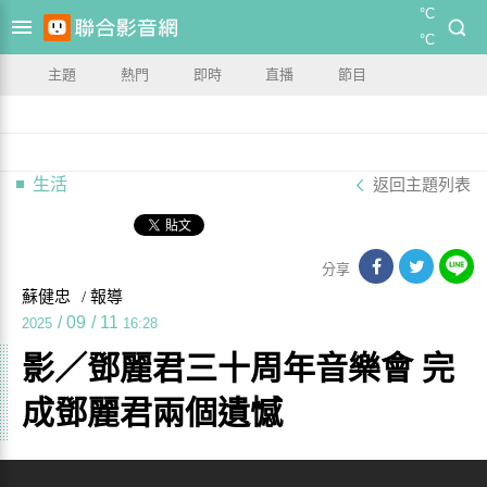
°C
°C
主題
熱門
即時
直播
節目
生活
返回主題列表
分享
蘇健忠
/ 報導
/
09
/
11
2025
16:28
影／鄧麗君三十周年音樂會 完
成鄧麗君兩個遺憾