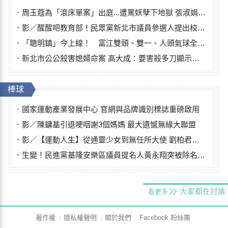
周玉蔻為「滾床單案」出庭...遭罵妖孽下地獄 張淑娟批：舌頭殺人有罪
影／醒醒吧教育部！民眾黨新北市議員參選人提出校園反毒防線升級政見
「聰明鎮」今上線！ 富江雙頭、雙一、人頭氣球全登場
新北市公公殺害媳婦命案 高大成：要害殺多刀顯示怨恨深
棒球
國家運動產業發展中心 官網與品牌識別標誌重磅啟用
影／陳鏞基引退哽咽謝3個媽媽 最大遺憾無緣大聯盟
影／【運動人生】從通靈少女到無任所大使 劉柏君女裁判人生國際發光
生變！民進黨基隆安樂區議員提名人黃永翔突被除名 將另提他人
大家都在討論
看更多
著作權
隱私權聲明
關於我們
Facebook 粉絲團