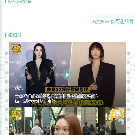
你可能想看
你可能想看
看更多
噓短片
娛樂
金曲37好評橋段整理／蔡依林遭控編曲改36次 A-
Lin台語秀意外變山東腔