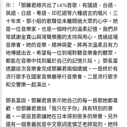
示：「鄧麗君總共出了1476首歌，有國語、台語、
英語、日語、粵語、印尼語等六種語言的唱片，三
十年來，鄧小姐的歌聲從未離開過大眾的心中。她
是一位音樂家，也是一個時代的溫柔記憶。我們非
常感謝金寶山與灣聲樂團的支持與用心，透過這場
音樂會，她的音樂、精神與愛，將再次溫柔且有力
地傳遞出去。希望每一位到場聆聽音樂會的聽眾，
都能在音樂中找到屬於自己的記憶片段。」鄧長富
透露這次音樂會完成鄧麗君兩個遺憾，一是終於有
流行歌手在國家音樂廳舉行音樂會，二是流行歌手
和交響樂一起演出。
鄧長富說，鄧麗君曾表示她自己的每一首歌她都喜
歡，但鄧麗君曾說「我只在乎你」具有特別的意
義。一是這首歌讓她在日本得到很多的榮譽，另外
還有一個意義就是中文歌詞是慎芝老師寫的，她特