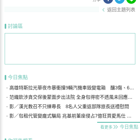
返回主題列表
討論區
今日焦點
高雄特斯拉光華夜市暴衝撞9輛汽機車毀變電箱 釀3傷、600戶停電
范織欽涉貪交保後蒙面步出法院 全身包得密不透風未回應案情
影／漢光教召不只練專長 8名人父重返部隊旅長送禮慰問
影／包租代管變龐式騙局 兆基前董座侵占7億狂買愛馬仕 李建成送北檢
今日焦點
看更多