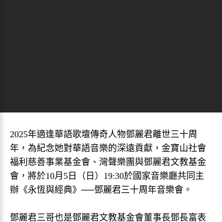
2025年適逢華語歌壇傳奇人物鄧麗君離世三十周
年，為紀念她對華語音樂的深遠貢獻，金寶山社會
福利慈善事業基金會、灣聲樂團與鄧麗君文教基金
會，將於10月5日（日）19:30於國家音樂廳共同主
辦《永恆與經典》──鄧麗君三十周年音樂會。
鄧麗君三哥也是鄧麗君文教基金會董事長鄧長富表