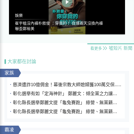
娛樂
崔宇植沒內褲朴敘俊 ：穿我的！ 自爆兩天沒換內褲
嚇歪鄭裕美
噓短片
新聞
看更多
大家都在討論
家族
慈濟遭詐10億佣金！幕後宗教大師媳婦獲100萬交保...快步奔離不發一語
彰化選舉有如「定海神針」 鄭麗文：傾全黨之力讓彰化贏
彰化縣長選舉鄭麗文提「龜兔賽跑」 綠營、無黨籍忙否認是烏龜
彰化縣長選舉鄭麗文提「龜兔賽跑」 綠營、無黨籍忙否認是烏龜
霸凌