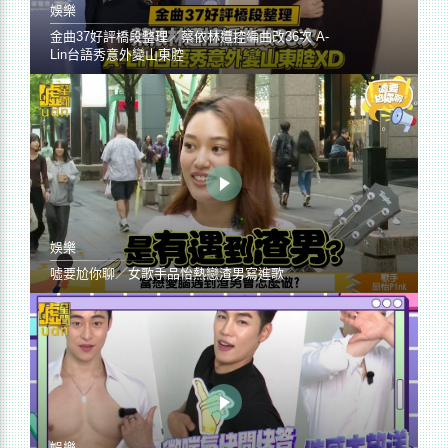
娛樂
金曲37好評橋段整理／蔡依林遭控編曲改36次 A-
Lin台語秀意外變山東腔
娛樂
噓要尬你聊／女歌手品怡熱戀渣男寫進歌
娛樂