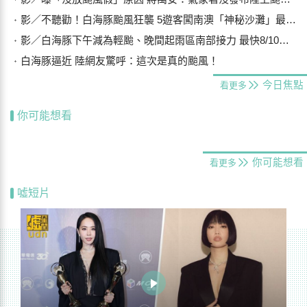
影／不聽勸！白海豚颱風狂襲 5遊客闖南澳「神秘沙灘」最高罰25萬
影／白海豚下午減為輕颱、晚間起雨區南部接力 最快8/10晨解除海警
白海豚逼近 陸網友驚呼：這次是真的颱風！
今日焦點
看更多
你可能想看
你可能想看
看更多
噓短片