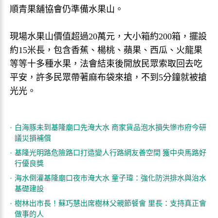
順青果舖協會仍準備水果山。
現場水果山價值超過20萬元，大小箱約200箱，擺設
約15米長，包含香蕉、楊桃、蘋果、西瓜、火龍果
等等十多種水果，法會結束後開放民眾索取回去吃
平安，許多民眾帶著麻布袋來搶，不到5分鐘就被搶
光光。
白海豚未到基隆廟口先淹大水 商家貨品泡水損失慘市府今研
議災損補償
基隆光明路危險路口打造變人行路網友善空間 獲中央馬路好
行優良獎
海水倒灌基隆廟口夜市淹大水 童子瑋：強化防洪排水與治水
基礎建設
樹林出市長！蘇巧慧出席樹林父親節餐會 里長：支持真正會
做事的人