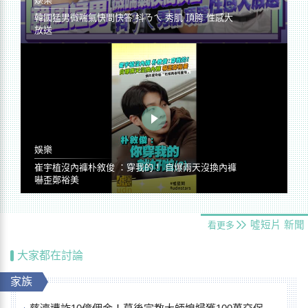
韓國猛男微喘氣快問快答 抖ㄋㄟ 秀肌 頂胯 性感大
放送
娛樂
崔宇植沒內褲朴敘俊 ：穿我的！ 自爆兩天沒換內褲
嚇歪鄭裕美
噓短片
新聞
看更多
大家都在討論
家族