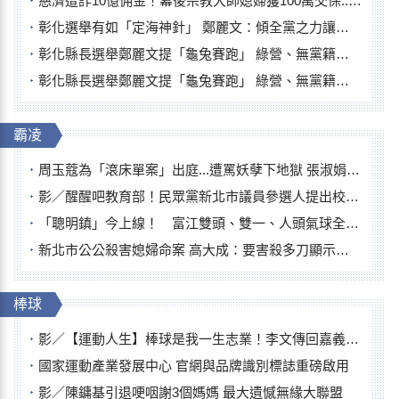
慈濟遭詐10億佣金！幕後宗教大師媳婦獲100萬交保...快步奔離不發一語
彰化選舉有如「定海神針」 鄭麗文：傾全黨之力讓彰化贏
彰化縣長選舉鄭麗文提「龜兔賽跑」 綠營、無黨籍忙否認是烏龜
彰化縣長選舉鄭麗文提「龜兔賽跑」 綠營、無黨籍忙否認是烏龜
霸凌
周玉蔻為「滾床單案」出庭...遭罵妖孽下地獄 張淑娟批：舌頭殺人有罪
影／醒醒吧教育部！民眾黨新北市議員參選人提出校園反毒防線升級政見
「聰明鎮」今上線！ 富江雙頭、雙一、人頭氣球全登場
新北市公公殺害媳婦命案 高大成：要害殺多刀顯示怨恨深
棒球
影／【運動人生】棒球是我一生志業！李文傳回嘉義扎根點亮KANO精神
國家運動產業發展中心 官網與品牌識別標誌重磅啟用
影／陳鏞基引退哽咽謝3個媽媽 最大遺憾無緣大聯盟