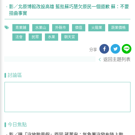
影／北原博館改設高雄 藍批蘇巧慧欠原民一個道歉 蘇：不要
扭曲事實
青果鋪
水果山
外縣市
價值
火龍果
蔬果價格
法會
民眾
水果
朝天宮
分享
返回主題列表
討論區
今日焦點
影／曝「沒放颱風假」原因 蔣萬安：氣象署沒發布陸上颱風警報