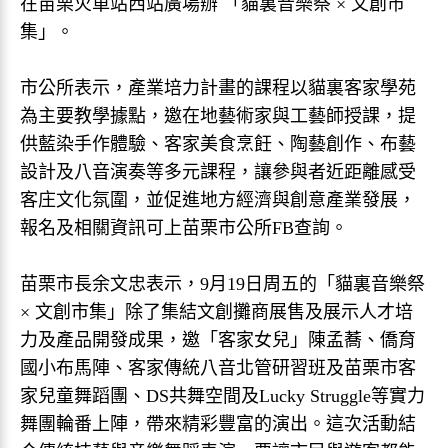
在苗栗火車站西站廣場辦 「貓裏音樂祭 × 文創市
集」。
市公所表示，產業培力計畫的課程以貓裏客家學苑
為主要教學據點，邀在地藝術家與工藝師授課，提
供藍染手作體驗、客家美食烹飪、陶藝創作、布藝
設計及八音演奏等多元課程，讓參與者近距離感受
客庄文化氛圍，並促進地方經濟與創意產業發展，
報名及相關資訊可上苗栗市公所FB查詢。
苗栗市長余文忠表示，9月19日周五的「貓裏音樂祭
× 文創市集」除了集結文創攤商展售及展示人才培
力及產品開發成果，邀「客家女兒」陳孟蕎、僑育
國小布馬陣、客家傳統八音北管研習班及苗栗市客
家兒童舞蹈團、DS共舞空間及Lucky Struggle等實力
舞團輪番上陣，帶來精彩豐富的演出。這次活動結