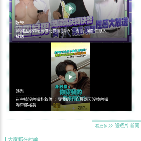
娛樂
韓國猛男微喘氣快問快答 抖ㄋㄟ 秀肌 頂胯 性感大
放送
娛樂
崔宇植沒內褲朴敘俊 ：穿我的！ 自爆兩天沒換內褲
嚇歪鄭裕美
噓短片
新聞
看更多
大家都在討論