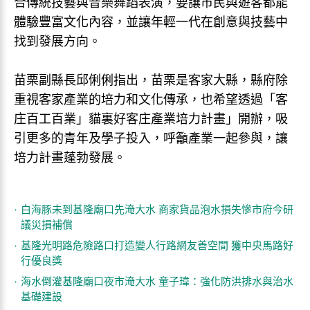
合傳統技藝與音樂舞蹈表演，要讓市民與遊客都能
體驗豐富文化內容，並讓年輕一代在創意與技藝中
找到發展方向。
苗栗副縣長邱俐俐指出，苗栗是客家大縣，縣府除
重視客家產業的培力和文化傳承，也希望透過「客
庄百工百業」貓裏好客庄產業培力計畫」開辦，吸
引更多的青年及學子投入，呼籲產業一起參與，讓
培力計畫蓬勃發展。
白海豚未到基隆廟口先淹大水 商家貨品泡水損失慘市府今研
議災損補償
基隆光明路危險路口打造變人行路網友善空間 獲中央馬路好
行優良獎
海水倒灌基隆廟口夜市淹大水 童子瑋：強化防洪排水與治水
基礎建設