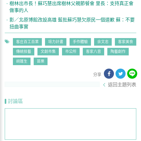
樹林出市長！蘇巧慧出席樹林父親節餐會 里長：支持真正會
做事的人
影／北原博館改設高雄 藍批蘇巧慧欠原民一個道歉 蘇：不要
扭曲事實
客庄百工百業
培力計畫
手作體驗
余文忠
客家美食
傳統技藝
文創市集
市公所
客家八音
陶藝創作
胡蓬生
苗栗
分享
返回主題列表
討論區