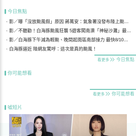
今日焦點
影／曝「沒放颱風假」原因 蔣萬安：氣象署沒發布陸上颱風警報
影／不聽勸！白海豚颱風狂襲 5遊客闖南澳「神秘沙灘」最高罰25萬
影／白海豚下午減為輕颱、晚間起雨區南部接力 最快8/10晨解除海警
白海豚逼近 陸網友驚呼：這次是真的颱風！
今日焦點
看更多
你可能想看
你可能想看
看更多
噓短片