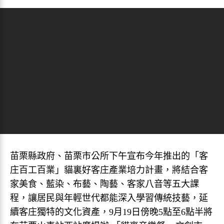
苗栗縣政府、苗栗市公所下午宣布今年推出的「客
庄百工百業」貓裏好客庄產業培力計畫，將結合客
家美食、藍染、布藝、陶藝、客家八音等五大課
程，讓居民與年輕世代都能深入學習傳統技藝，延
續客庄獨特的文化資產，9月19日傍晚5點至6點半將