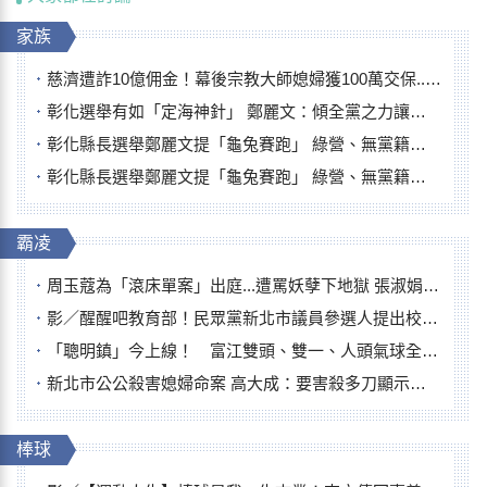
家族
慈濟遭詐10億佣金！幕後宗教大師媳婦獲100萬交保...快步奔離不發一語
彰化選舉有如「定海神針」 鄭麗文：傾全黨之力讓彰化贏
彰化縣長選舉鄭麗文提「龜兔賽跑」 綠營、無黨籍忙否認是烏龜
彰化縣長選舉鄭麗文提「龜兔賽跑」 綠營、無黨籍忙否認是烏龜
霸凌
周玉蔻為「滾床單案」出庭...遭罵妖孽下地獄 張淑娟批：舌頭殺人有罪
影／醒醒吧教育部！民眾黨新北市議員參選人提出校園反毒防線升級政見
「聰明鎮」今上線！ 富江雙頭、雙一、人頭氣球全登場
新北市公公殺害媳婦命案 高大成：要害殺多刀顯示怨恨深
棒球