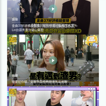
娛樂
金曲37好評橋段整理／蔡依林遭控編曲改36次 A-
Lin台語秀意外變山東腔
娛樂
噓要尬你聊／女歌手品怡熱戀渣男寫進歌