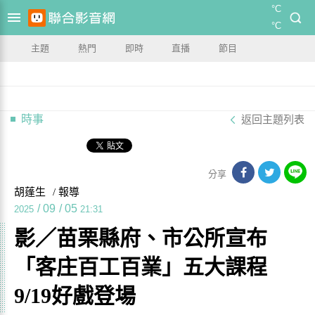
°C
°C
主題
熱門
即時
直播
節目
時事
返回主題列表
分享
胡蓬生
/ 報導
/
09
/
05
2025
21:31
影／苗栗縣府、市公所宣布
「客庄百工百業」五大課程
9/19好戲登場