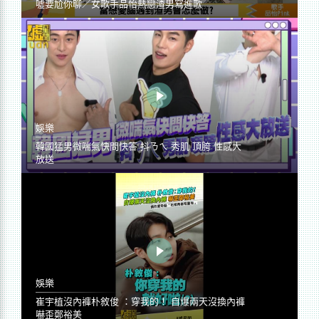
噓要尬你聊／女歌手品怡熱戀渣男寫進歌
娛樂
韓國猛男微喘氣快問快答 抖ㄋㄟ 秀肌 頂胯 性感大
放送
娛樂
崔宇植沒內褲朴敘俊 ：穿我的！ 自爆兩天沒換內褲
嚇歪鄭裕美