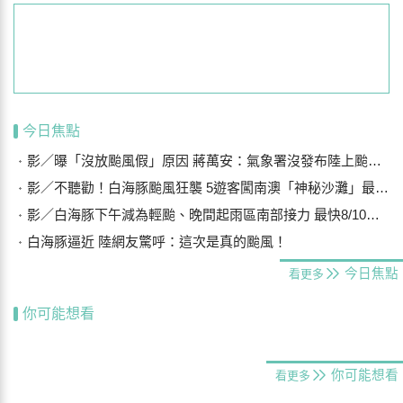
今日焦點
影／曝「沒放颱風假」原因 蔣萬安：氣象署沒發布陸上颱風警報
影／不聽勸！白海豚颱風狂襲 5遊客闖南澳「神秘沙灘」最高罰25萬
影／白海豚下午減為輕颱、晚間起雨區南部接力 最快8/10晨解除海警
白海豚逼近 陸網友驚呼：這次是真的颱風！
今日焦點
看更多
你可能想看
你可能想看
看更多