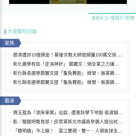
噓短片
新聞
看更多
大家都在討論
家族
慈濟遭詐10億佣金！幕後宗教大師媳婦獲100萬交保...快步奔離不發一語
彰化選舉有如「定海神針」 鄭麗文：傾全黨之力讓彰化贏
彰化縣長選舉鄭麗文提「龜兔賽跑」 綠營、無黨籍忙否認是烏龜
彰化縣長選舉鄭麗文提「龜兔賽跑」 綠營、無黨籍忙否認是烏龜
霸凌
周玉蔻為「滾床單案」出庭...遭罵妖孽下地獄 張淑娟批：舌頭殺人有罪
影／醒醒吧教育部！民眾黨新北市議員參選人提出校園反毒防線升級政見
「聰明鎮」今上線！ 富江雙頭、雙一、人頭氣球全登場