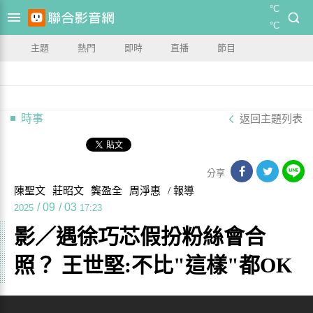
°C
°C
主題
熱門
即時
直播
節目
時事
返回主題列表
分享
陳聖文
莊昭文
龔盈全
周淨惠
/ 報導
/
09
/
03
2025
17:23
影／遇徐巧芯假扮粉絲會合
照？ 王世堅:不比"這樣"都OK