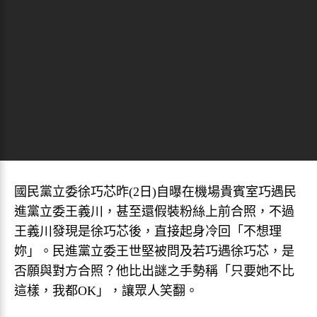
國民黨立委徐巧芯昨(2日)自曝在機場貴賓室巧遇民
進黨立委王義川，甚至還假裝粉絲上前合照，不過
王義川發現是徐巧芯後，直接起身冷回「不想理
妳」。民進黨立委王世堅被問及若巧遇徐巧芯，是
否願與對方合照？他比出謎之手勢稱「只要她不比
這樣，我都OK」，讓眾人笑翻。