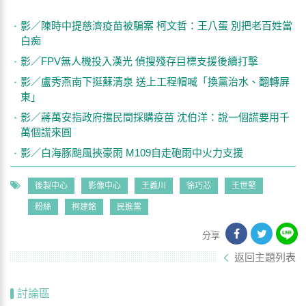
影／陳時中提慈濟疫苗被騙案 柯文哲：王八蛋 別把老百姓當
白痴
影／FPV無人機投入漢光 偵搜殘存目標支援後續打擊
影／盧秀燕南下挺蘇清泉 送上工程帽喊「換黨治水、翻轉屏
東」
影／蔣萬安指政府擋民間採購疫苗 沈伯洋：說一個謊要用千
萬個謊來圓
影／白海豚颱風挾豪雨 M109自走砲雨中火力支援
後製中心
影像中心
王義川
徐巧芯
王世堅
粉絲
柯建銘
民進黨
分享
返回主題列表
討論區