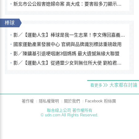
新北市公公殺害媳婦命案 高大成：要害殺多刀顯示怨恨深
棒球
影／【運動人生】棒球是我一生志業！李文傳回嘉義扎根點亮KANO精神
國家運動產業發展中心 官網與品牌識別標誌重磅啟用
影／陳鏞基引退哽咽謝3個媽媽 最大遺憾無緣大聯盟
影／【運動人生】從通靈少女到無任所大使 劉柏君女裁判人生國際發光
大家都在討論
看更多
著作權
隱私權聲明
關於我們
Facebook 粉絲團
聯合線上公司 著作權所有
© udn.com All Rights Reserved.