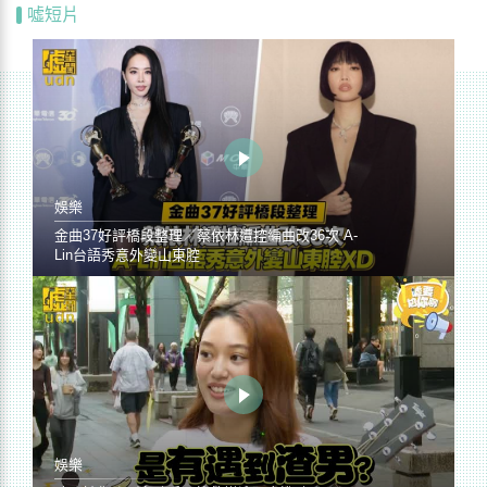
噓短片
娛樂
金曲37好評橋段整理／蔡依林遭控編曲改36次 A-
Lin台語秀意外變山東腔
娛樂