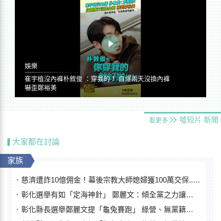
娛樂
崔宇植沒內褲朴敘俊 ：穿我的！ 自爆兩天沒換內褲
嚇歪鄭裕美
噓短片
新聞
看更多
大家都在討論
家族
慈濟遭詐10億佣金！幕後宗教大師媳婦獲100萬交保...快步奔離不發一語
彰化選舉有如「定海神針」 鄭麗文：傾全黨之力讓彰化贏
彰化縣長選舉鄭麗文提「龜兔賽跑」 綠營、無黨籍忙否認是烏龜