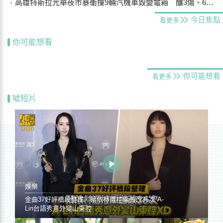
高雄特斯拉光華夜市暴衝撞9輛汽機車毀變電箱 釀3傷、600戶停電
今日焦點
看更多
你可能想看
你可能想看
看更多
噓短片
娛樂
金曲37好評橋段整理／蔡依林遭控編曲改36次 A-
Lin台語秀意外變山東腔