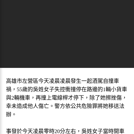
​高雄市左營區今天凌晨凌晨發生一起酒駕自撞車
禍，55歲的吳姓女子失控衝撞停在路邊的1輛小貨車
與2輛機車，再撞上電線桿才停下，除了她擦挫傷，
幸未造成他人傷亡。警方依公共危險罪將她移送法
辦。
​事發於今天凌晨零時20分左右，吳姓女子當時開車