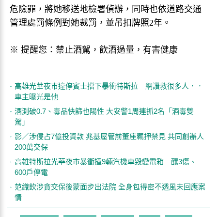
危險罪，將她移送地檢署偵辦，同時也依道路交通
管理處罰條例對她裁罰，並吊扣牌照2年。
※ 提醒您：禁止酒駕，飲酒過量，有害健康
高雄光華夜市違停賓士擋下暴衝特斯拉 網讚救很多人．．
車主曝光是他
酒測破0.7、毒品快篩也陽性 大安警1周連抓2名「酒毒雙
駕」
影／涉侵占7億投資款 兆基屋管前董座羈押禁見 共同創辦人
200萬交保
高雄特斯拉光華夜市暴衝撞9輛汽機車毀變電箱 釀3傷、
600戶停電
范織欽涉貪交保後蒙面步出法院 全身包得密不透風未回應案
情