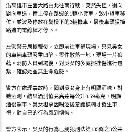
沿高雄市左營大路由北往南行駛，突然失控，衝向
對向車道，撞上停在路邊的1輛小貨車，致小貨車移
位，並波及停放在騎樓下的2輛機車，最後車頭猛撞
路邊的電線桿才停下。
​左營警分局據報後，立即前往車禍現場，只見吳女
的車輛車頭嚴重凹陷、零件散落一地，現場一片狼
藉。消防人員到場後，對吳女的多處擦挫傷進行包
紮，確認她並無生命危險。
​警方在處理事故時，聞到吳女身上有明顯酒味，對
她酒測，結果酒測值竟高達每公升0.59毫克，明顯
酒後駕車。吳女坦承因喝酒後意識模糊才發生車
禍，對自己的行為感到懊悔。
​警方表示，吳女的行為已觸犯刑法第185條之3公共