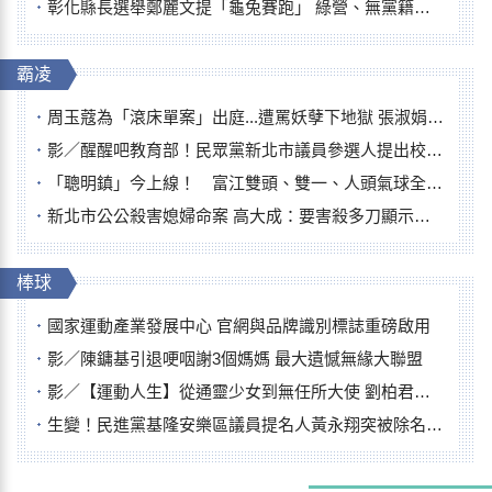
彰化縣長選舉鄭麗文提「龜兔賽跑」 綠營、無黨籍忙否認是烏龜
霸凌
周玉蔻為「滾床單案」出庭...遭罵妖孽下地獄 張淑娟批：舌頭殺人有罪
影／醒醒吧教育部！民眾黨新北市議員參選人提出校園反毒防線升級政見
「聰明鎮」今上線！ 富江雙頭、雙一、人頭氣球全登場
新北市公公殺害媳婦命案 高大成：要害殺多刀顯示怨恨深
棒球
國家運動產業發展中心 官網與品牌識別標誌重磅啟用
影／陳鏞基引退哽咽謝3個媽媽 最大遺憾無緣大聯盟
影／【運動人生】從通靈少女到無任所大使 劉柏君女裁判人生國際發光
生變！民進黨基隆安樂區議員提名人黃永翔突被除名 將另提他人