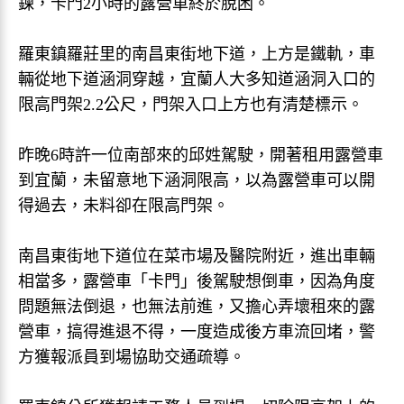
鍊，卡門2小時的露營車終於脫困。
羅東鎮羅莊里的南昌東街地下道，上方是鐵軌，車
輛從地下道涵洞穿越，宜蘭人大多知道涵洞入口的
限高門架2.2公尺，門架入口上方也有清楚標示。
昨晚6時許一位南部來的邱姓駕駛，開著租用露營車
到宜蘭，未留意地下涵洞限高，以為露營車可以開
得過去，未料卻在限高門架。
南昌東街地下道位在菜市場及醫院附近，進出車輛
相當多，露營車「卡門」後駕駛想倒車，因為角度
問題無法倒退，也無法前進，又擔心弄壞租來的露
營車，搞得進退不得，一度造成後方車流回堵，警
方獲報派員到場協助交通疏導。