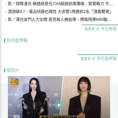
影／視導漢光 賴總統登光六64艇統帥廣播緬：堅實戰力 守護主權
酒測破0.7、毒品快篩也陽性 大安警1周連抓2名「酒毒雙駕」
影／漢光金門火力全開 首見無人機投彈、標槍飛彈M60戰車阻敵
今日焦點
看更多
你可能想看
你可能想看
看更多
噓短片
娛樂