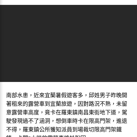
南部水患，近來宜蘭暑假遊客多，邱姓男子昨晚開
著租來的露營車到宜蘭旅遊，因對路況不熟，未留
意露營車高度，竟卡在羅東鎮南昌東街地下道，駕
駛發現過不了涵洞，想倒車時卡在限高門架，進退
不得，羅東鎮公所獲知派員到場裁切限高門架鐵