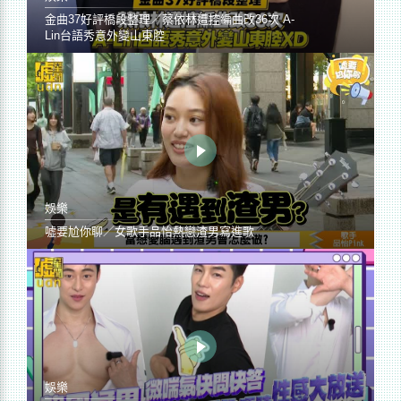
金曲37好評橋段整理／蔡依林遭控編曲改36次 A-
Lin台語秀意外變山東腔
娛樂
噓要尬你聊／女歌手品怡熱戀渣男寫進歌
娛樂