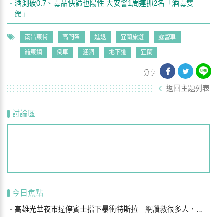
酒測破0.7、毒品快篩也陽性 大安警1周連抓2名「酒毒雙
駕」
南昌東街
高門架
進退
宜蘭旅遊
露營車
羅東鎮
倒車
涵洞
地下道
宜蘭
分享
返回主題列表
討論區
今日焦點
高雄光華夜市違停賓士擋下暴衝特斯拉 網讚救很多人．．車主曝光是他