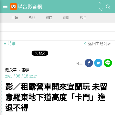
°C
°C
主題
熱門
即時
直播
節目
時事
返回主題列表
分享
戴永華
/ 報導
/
08
/
18
2025
12:24
影／租露營車開來宜蘭玩 未留
意羅東地下道高度「卡門」進
退不得