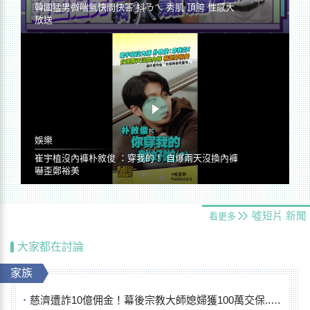
韓國猛男微喘氣快問快答 抖ㄋㄟ 秀肌 頂胯 性感大
放送
娛樂
崔宇植沒內褲朴敘俊 ：穿我的！ 自爆兩天沒換內褲
嚇歪鄭裕美
噓短片
新聞
看更多
大家都在討論
家族
慈濟遭詐10億佣金！幕後宗教大師媳婦獲100萬交保...快步奔離不發一語