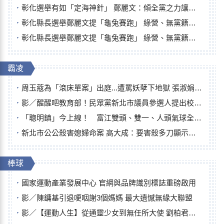
彰化選舉有如「定海神針」 鄭麗文：傾全黨之力讓彰化贏
彰化縣長選舉鄭麗文提「龜兔賽跑」 綠營、無黨籍忙否認是烏龜
彰化縣長選舉鄭麗文提「龜兔賽跑」 綠營、無黨籍忙否認是烏龜
霸凌
周玉蔻為「滾床單案」出庭...遭罵妖孽下地獄 張淑娟批：舌頭殺人有罪
影／醒醒吧教育部！民眾黨新北市議員參選人提出校園反毒防線升級政見
「聰明鎮」今上線！ 富江雙頭、雙一、人頭氣球全登場
新北市公公殺害媳婦命案 高大成：要害殺多刀顯示怨恨深
棒球
國家運動產業發展中心 官網與品牌識別標誌重磅啟用
影／陳鏞基引退哽咽謝3個媽媽 最大遺憾無緣大聯盟
影／【運動人生】從通靈少女到無任所大使 劉柏君女裁判人生國際發光