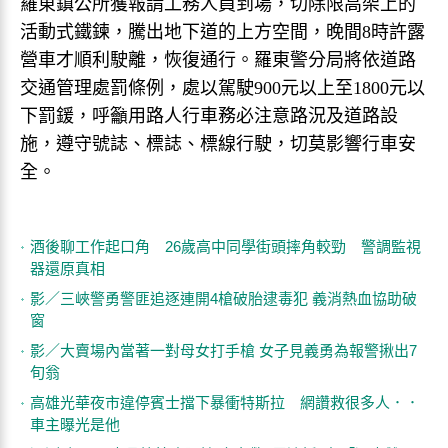
羅東鎮公所獲報請工務人員到場，切除限高架上的
活動式鐵鍊，騰出地下道的上方空間，晚間8時許露
營車才順利駛離，恢復通行。羅東警分局將依道路
交通管理處罰條例，處以駕駛900元以上至1800元以
下罰鍰，呼籲用路人行車務必注意路況及道路設
施，遵守號誌、標誌、標線行駛，切莫影響行車安
全。
酒後聊工作起口角 26歲高中同學街頭摔角較勁 警調監視
器還原真相
影／三峽警勇警匪追逐連開4槍破胎逮毒犯 義消熱血協助破
窗
影／大賣場內當著一對母女打手槍 女子見義勇為報警揪出7
旬翁
高雄光華夜市違停賓士擋下暴衝特斯拉 網讚救很多人．．
車主曝光是他