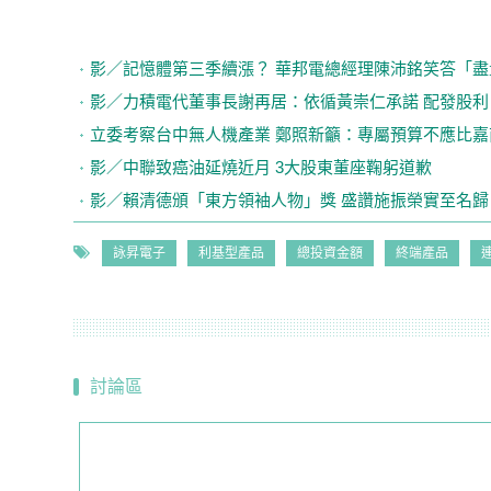
影／記憶體第三季續漲？ 華邦電總經理陳沛銘笑答「
影／力積電代董事長謝再居：依循黃崇仁承諾 配發股利
立委考察台中無人機產業 鄭照新籲：專屬預算不應比嘉
影／中聯致癌油延燒近月 3大股東董座鞠躬道歉
影／賴清德頒「東方領袖人物」獎 盛讚施振榮實至名歸
詠昇電子
利基型產品
總投資金額
終端產品
討論區