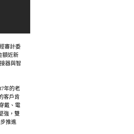
)經審計委
金額近新
連接器與智
7年的老
的客戶肯
穿戴、電
堅強，雙
逐步推進