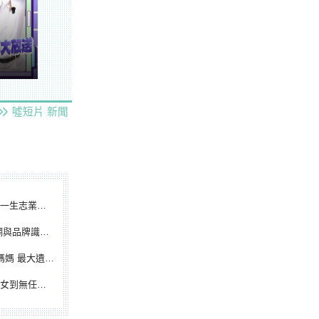
噓短片
新聞
根點亮KANO精神
別標誌重磅啟用
遺憾無緣大聯盟
裁判人生國際發光