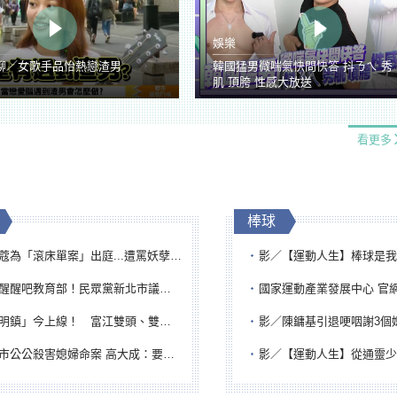
娛樂
聊／女歌手品怡熱戀渣男
韓國猛男微喘氣快問快答 抖ㄋㄟ 秀
肌 頂胯 性感大放送
看更多
棒球
「滾床單案」出庭...遭罵妖孽下地獄 張淑娟批：舌頭殺人有罪
影／【運動人生】棒球是我一生志業！李文傳回嘉義扎
吧教育部！民眾黨新北市議員參選人提出校園反毒防線升級政見
國家運動產業發展中心 官網與品牌識
鎮」今上線！ 富江雙頭、雙一、人頭氣球全登場
影／陳鏞基引退哽咽謝3個媽媽 最大
公公殺害媳婦命案 高大成：要害殺多刀顯示怨恨深
影／【運動人生】從通靈少女到無任所大使 劉柏君女