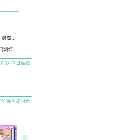
25萬
防淤隧道
今日焦點
多
你可能想看