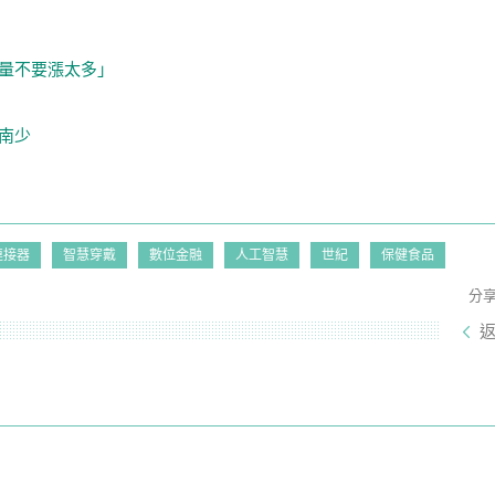
盡量不要漲太多」
南少
連接器
智慧穿戴
數位金融
人工智慧
世紀
保健食品
分