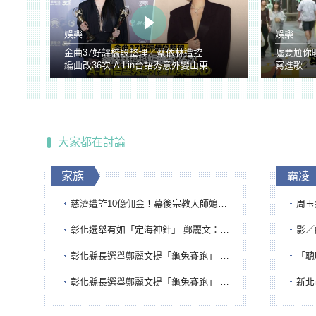
娛樂
娛樂
金曲37好評橋段整理／蔡依林遭控
噓要尬你
編曲改36次 A-Lin台語秀意外變山東
寫進歌
腔
大家都在討論
家族
霸凌
慈濟遭詐10億佣金！幕後宗教大師媳婦獲100萬交保...快步奔離不發一語
周玉蔻為
彰化選舉有如「定海神針」 鄭麗文：傾全黨之力讓彰化贏
影／醒醒
彰化縣長選舉鄭麗文提「龜兔賽跑」 綠營、無黨籍忙否認是烏龜
「聰明
彰化縣長選舉鄭麗文提「龜兔賽跑」 綠營、無黨籍忙否認是烏龜
新北市