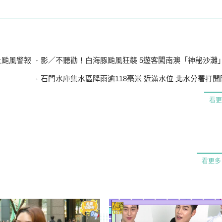
上颱風警報
影／不聽勸！白海豚颱風狂襲 5遊客闖南澳「神秘沙灘」最高罰
石門水庫集水區降雨逾118毫米 近滿水位 北水分署打開阿姆坪
看更
看更多