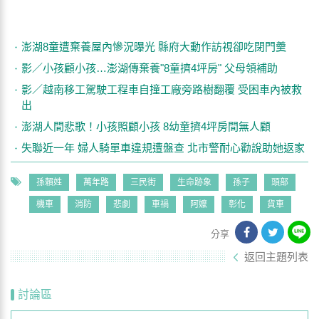
澎湖8童遭棄養屋內慘況曝光 縣府大動作訪視卻吃閉門羹
影／小孩顧小孩…澎湖傳棄養"8童擠4坪房" 父母領補助
影／越南移工駕駛工程車自撞工廠旁路樹翻覆 受困車內被救
出
澎湖人間悲歌！小孩照顧小孩 8幼童擠4坪房間無人顧
失聯近一年 婦人騎單車違規遭盤查 北市警耐心勸說助她返家
孫賴姓
萬年路
三民街
生命跡象
孫子
頭部
機車
消防
悲劇
車禍
阿嬤
彰化
貨車
分享
返回主題列表
討論區