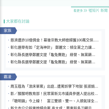
噓短片
新聞
看更多
大家都在討論
家族
慈濟遭詐10億佣金！幕後宗教大師媳婦獲100萬交保...快步奔離不發一語
彰化選舉有如「定海神針」 鄭麗文：傾全黨之力讓彰化贏
彰化縣長選舉鄭麗文提「龜兔賽跑」 綠營、無黨籍忙否認是烏龜
彰化縣長選舉鄭麗文提「龜兔賽跑」 綠營、無黨籍忙否認是烏龜
霸凌
周玉蔻為「滾床單案」出庭...遭罵妖孽下地獄 張淑娟批：舌頭殺人有罪
影／醒醒吧教育部！民眾黨新北市議員參選人提出校園反毒防線升級政見
「聰明鎮」今上線！ 富江雙頭、雙一、人頭氣球全登場
新北市公公殺害媳婦命案 高大成：要害殺多刀顯示怨恨深