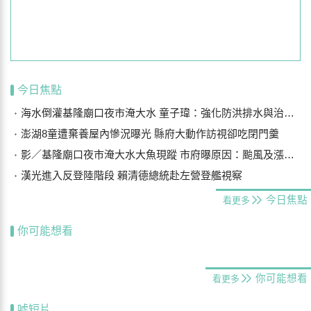
今日焦點
海水倒灌基隆廟口夜市淹大水 童子瑋：強化防洪排水與治水基礎建設
澎湖8童遭棄養屋內慘況曝光 縣府大動作訪視卻吃閉門羹
影／基隆廟口夜市淹大水大魚現蹤 市府曝原因：颱風及漲潮海水倒灌
漢光進入反登陸階段 賴清德總統赴左營登艦視察
今日焦點
看更多
你可能想看
你可能想看
看更多
噓短片