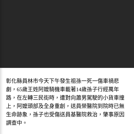
彰化縣員林市今天下午發生祖孫一死一傷車禍悲
劇，65歲王姓阿嬤騎機車載著14歲孫子行經萬年
路，在左轉三民街時，遭對向蕭男駕駛的小貨車撞
上，阿嬤頭部及全身重創，送員榮醫院到院時已無
生命跡象，孫子也受傷送員基醫院救治，肇事原因
調查中。