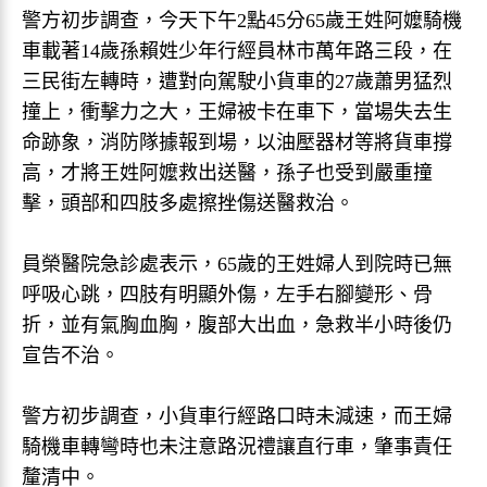
警方初步調查，今天下午2點45分65歲王姓阿嬤騎機
車載著14歲孫賴姓少年行經員林市萬年路三段，在
三民街左轉時，遭對向駕駛小貨車的27歲蕭男猛烈
撞上，衝擊力之大，王婦被卡在車下，當場失去生
命跡象，消防隊據報到場，以油壓器材等將貨車撐
高，才將王姓阿嬤救出送醫，孫子也受到嚴重撞
擊，頭部和四肢多處擦挫傷送醫救治。
員榮醫院急診處表示，65歲的王姓婦人到院時已無
呼吸心跳，四肢有明顯外傷，左手右腳變形、骨
折，並有氣胸血胸，腹部大出血，急救半小時後仍
宣告不治。
警方初步調查，小貨車行經路口時未減速，而王婦
騎機車轉彎時也未注意路況禮讓直行車，肇事責任
釐清中。