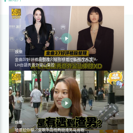
娛樂
金曲37好評橋段整理／蔡依林遭控編曲改36次 A-
Lin台語秀意外變山東腔
娛樂
噓要尬你聊／女歌手品怡熱戀渣男寫進歌