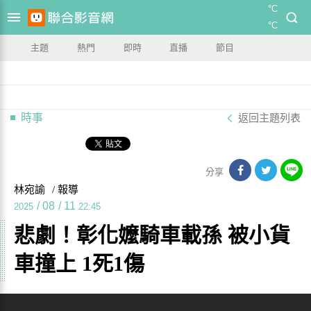
°C
°C
主題
熱門
即時
直播
節目
時事
返回主題列表
分享
林宛諭
/ 報導
/
08
/
11
2025
22:45
悲劇！彰化嬤騎車載孫 被小貨
車撞上 1死1傷