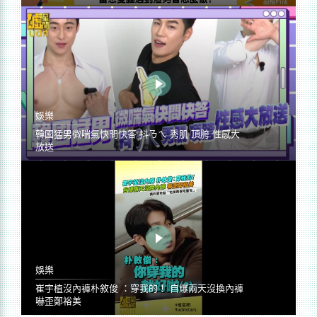
娛樂
韓國猛男微喘氣快問快答 抖ㄋㄟ 秀肌 頂胯 性感大
放送
娛樂
崔宇植沒內褲朴敘俊 ：穿我的！ 自爆兩天沒換內褲
嚇歪鄭裕美