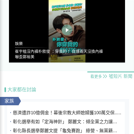
娛樂
崔宇植沒內褲朴敘俊 ：穿我的！ 自爆兩天沒換內褲
嚇歪鄭裕美
噓短片
新聞
看更多
大家都在討論
家族
慈濟遭詐10億佣金！幕後宗教大師媳婦獲100萬交保...快步奔離不發一語
彰化選舉有如「定海神針」 鄭麗文：傾全黨之力讓彰化贏
彰化縣長選舉鄭麗文提「龜兔賽跑」 綠營、無黨籍忙否認是烏龜