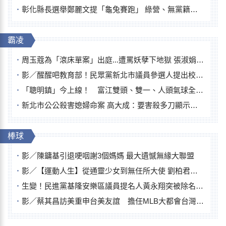
彰化縣長選舉鄭麗文提「龜兔賽跑」 綠營、無黨籍忙否認是烏龜
霸凌
周玉蔻為「滾床單案」出庭...遭罵妖孽下地獄 張淑娟批：舌頭殺人有罪
影／醒醒吧教育部！民眾黨新北市議員參選人提出校園反毒防線升級政見
「聰明鎮」今上線！ 富江雙頭、雙一、人頭氣球全登場
新北市公公殺害媳婦命案 高大成：要害殺多刀顯示怨恨深
棒球
影／陳鏞基引退哽咽謝3個媽媽 最大遺憾無緣大聯盟
影／【運動人生】從通靈少女到無任所大使 劉柏君女裁判人生國際發光
生變！民進黨基隆安樂區議員提名人黃永翔突被除名 將另提他人
影／蔡其昌訪美重申台美友誼 擔任MLB大都會台灣日開球嘉賓