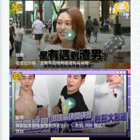
娛樂
噓要尬你聊／女歌手品怡熱戀渣男寫進歌
娛樂
韓國猛男微喘氣快問快答 抖ㄋㄟ 秀肌 頂胯 性感大
放送