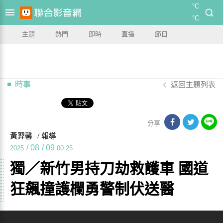
°C
°C
主題
熱門
即時
直播
節目
時事
返回主題列表
分享
黃羿馨
/ 報導
/
08
/
09
2025
00:25
獨／新竹男持刀劫救護車 國道
狂飆撞護欄勇警制伏送醫