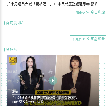
貨車男過路大喊「開槍喔！」 中市民代服務處遭恐嚇 警循線追緝
今日焦點
看更多
你可能想看
你可能想看
看更多
噓短片
娛樂
金曲37好評橋段整理／蔡依林遭控編曲改36次 A-
Lin台語秀意外變山東腔