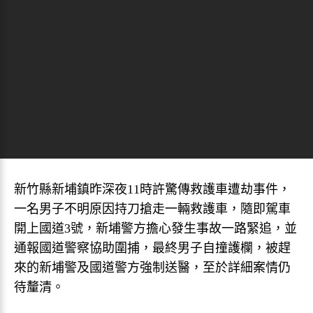
新竹縣新埔鎮昨深夜11時許驚傳救護車遭劫事件，
一名男子不明原因持刀搶走一輛救護車，隨即駕車
開上國道3號，新埔警方擔心發生事故一路緊追，並
通報國道警察協助圍捕，最終男子自撞護欄，被趕
來的新埔警及國道警方強制送醫，至於詳細案情仍
待釐清。