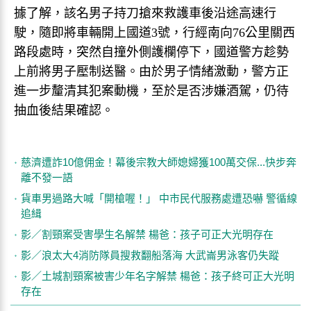
據了解，該名男子持刀搶來救護車後沿途高速行
駛，隨即將車輛開上國道3號，行經南向76公里關西
路段處時，突然自撞外側護欄停下，國道警方趁勢
上前將男子壓制送醫。由於男子情緒激動，警方正
進一步釐清其犯案動機，至於是否涉嫌酒駕，仍待
抽血後結果確認。
慈濟遭詐10億佣金！幕後宗教大師媳婦獲100萬交保...快步奔
離不發一語
貨車男過路大喊「開槍喔！」 中市民代服務處遭恐嚇 警循線
追緝
影／割頸案受害學生名解禁 楊爸：孩子可正大光明存在
影／浪太大4消防隊員搜救翻船落海 大武崙男泳客仍失蹤
影／土城割頸案被害少年名字解禁 楊爸：孩子終可正大光明
存在