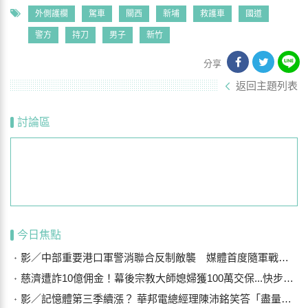
外側護欄
駕車
關西
新埔
救護車
國道
警方
持刀
男子
新竹
分享
返回主題列表
討論區
今日焦點
影／中部重要港口軍警消聯合反制敵襲 媒體首度隨軍戰鬥演練
慈濟遭詐10億佣金！幕後宗教大師媳婦獲100萬交保...快步奔離不發一語
影／記憶體第三季續漲？ 華邦電總經理陳沛銘笑答「盡量不要漲太多」