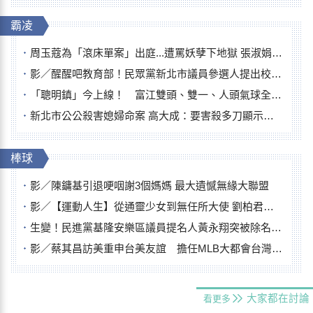
霸凌
周玉蔻為「滾床單案」出庭...遭罵妖孽下地獄 張淑娟批：舌頭殺人有罪
影／醒醒吧教育部！民眾黨新北市議員參選人提出校園反毒防線升級政見
「聰明鎮」今上線！ 富江雙頭、雙一、人頭氣球全登場
新北市公公殺害媳婦命案 高大成：要害殺多刀顯示怨恨深
棒球
影／陳鏞基引退哽咽謝3個媽媽 最大遺憾無緣大聯盟
影／【運動人生】從通靈少女到無任所大使 劉柏君女裁判人生國際發光
生變！民進黨基隆安樂區議員提名人黃永翔突被除名 將另提他人
影／蔡其昌訪美重申台美友誼 擔任MLB大都會台灣日開球嘉賓
大家都在討論
看更多