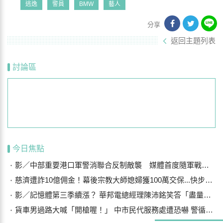
逃逸
警員
BMW
藝人
分享
返回主題列表
討論區
今日焦點
影／中部重要港口軍警消聯合反制敵襲 媒體首度隨軍戰鬥演練
慈濟遭詐10億佣金！幕後宗教大師媳婦獲100萬交保...快步奔離不發一語
影／記憶體第三季續漲？ 華邦電總經理陳沛銘笑答「盡量不要漲太多」
貨車男過路大喊「開槍喔！」 中市民代服務處遭恐嚇 警循線追緝