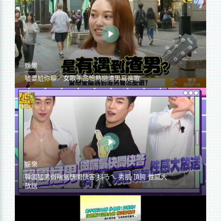
娛樂
噓要尬你聊／女歌手品怡熱戀渣男寫進歌
娛樂
韓國猛男微喘氣快問快答 抖ㄋㄟ 秀肌 頂胯 性感大
放送