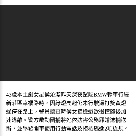
43歲本土劇女星侯沁潔昨天深夜駕駛BMW轎車行經
新莊區幸福路時，因綠燈亮起仍未行駛還打雙黃燈
違停在路上，警員攔查時侯女拒檢還欲衝撞隨後加
速逃離。警方啟動圍捕將她依妨害公務罪嫌逮捕送
辦，並舉發開車使用行動電話及拒檢逃逸2項違規。