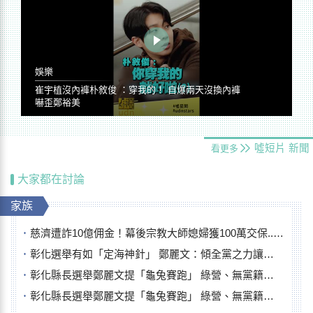
娛樂
崔宇植沒內褲朴敘俊 ：穿我的！ 自爆兩天沒換內褲
嚇歪鄭裕美
噓短片
新聞
看更多
大家都在討論
家族
慈濟遭詐10億佣金！幕後宗教大師媳婦獲100萬交保...快步奔離不發一語
彰化選舉有如「定海神針」 鄭麗文：傾全黨之力讓彰化贏
彰化縣長選舉鄭麗文提「龜兔賽跑」 綠營、無黨籍忙否認是烏龜
彰化縣長選舉鄭麗文提「龜兔賽跑」 綠營、無黨籍忙否認是烏龜