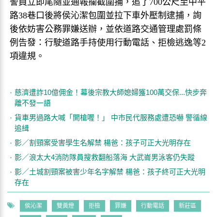
警員立即尾隨並通報攔截圍捕，追了700公尺至中平
路38巷口後將侯沁潔包圍並拉下車外壓制逮捕，詢
後依妨害公務罪嫌送辦，並依道路交通管理處罰條
例告發：行駛道路手持使用行動電話、拒檢逃逸等2
項違規。
慈濟遭詐10億佣金！幕後宗教大師媳婦獲100萬交保...快步奔
離不發一語
貨車男過路大喊「開槍喔！」 中市民代服務處遭恐嚇 警循線
追緝
影／割頸案受害學生名解禁 楊爸：孩子可正大光明存在
影／浪太大4消防隊員搜救翻船落海 大武崙男泳客仍失蹤
影／土城割頸案被害少年名字解禁 楊爸：孩子終可正大光明
存在
侯沁潔
雙黃燈
拒檢
罪嫌
行動電話
新莊區