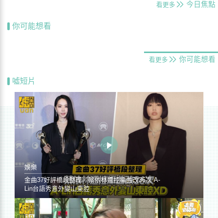
今日焦點
看更多
你可能想看
你可能想看
看更多
噓短片
娛樂
金曲37好評橋段整理／蔡依林遭控編曲改36次 A-
Lin台語秀意外變山東腔