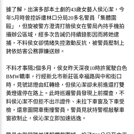
據了解，出演多部本土劇的43歲女藝人侯沁潔，今
年5月時曾控訴遭林口分局20多名警員「集體圍
毆」，但旋被警方澄清打臉侯女在警局內持手機拍
攝辦公區域，經多次告誡仍持續錄影因而將她逮
捕，不料侯女卻情緒失控激動反抗，被警員壓制上
銬依妨害公務罪嫌送辦。
不料才事隔2個多月，侯女昨天深夜10時許駕駛白色
BMW轎車，行經新北市新莊區幸福路與中和街口
時，見號誌燈由紅轉綠，但侯沁潔卻未前進還打雙
黃燈違停在路上。此時巡邏警員發現上前攔查，不
料侯沁潔不但拒不出示證件、未拉下車窗及下車受
檢，還意圖開車衝撞警員。警員見狀持警棍敲擊車
窗欲制止，侯沁潔立即加速逃逸。