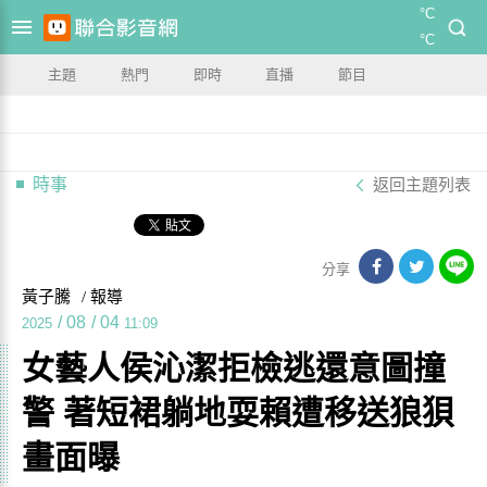
°C
°C
主題
熱門
即時
直播
節目
時事
返回主題列表
分享
黃子騰
/ 報導
/
08
/
04
2025
11:09
女藝人侯沁潔拒檢逃還意圖撞
警 著短裙躺地耍賴遭移送狼狽
畫面曝