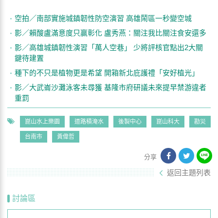
空拍／南部實施城鎮韌性防空演習 高雄鬧區一秒變空城
影／賴酸盧滿意度只贏彰化 盧秀燕：關注我比關注食安還多
影／高雄城鎮韌性演習「萬人空巷」 少將評核官點出2大關
鍵待建置
種下的不只是植物更是希望 開箱新北庇護禮「安好植光」
影／大武崙沙灘泳客未尋獲 基隆市府研議未來提早禁游違者
重罰
崑山水上樂園
道路積淹水
後製中心
崑山科大
勘災
台南市
黃偉哲
分享
返回主題列表
討論區