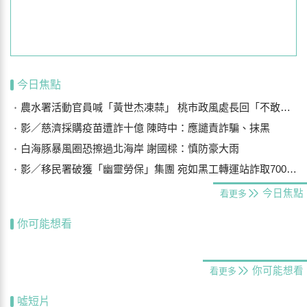
今日焦點
農水署活動官員喊「黃世杰凍蒜」 桃市政風處長回「不敢說有違法」
影／慈濟採購疫苗遭詐十億 陳時中：應譴責詐騙、抹黑
白海豚暴風圈恐擦過北海岸 謝國樑：慎防豪大雨
影／移民署破獲「幽靈勞保」集團 宛如黑工轉運站詐取700萬元
今日焦點
看更多
你可能想看
你可能想看
看更多
噓短片