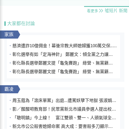
噓短片
新聞
看更多
大家都在討論
家族
慈濟遭詐10億佣金！幕後宗教大師媳婦獲100萬交保...快步奔離不發一語
彰化選舉有如「定海神針」 鄭麗文：傾全黨之力讓彰化贏
彰化縣長選舉鄭麗文提「龜兔賽跑」 綠營、無黨籍忙否認是烏龜
彰化縣長選舉鄭麗文提「龜兔賽跑」 綠營、無黨籍忙否認是烏龜
霸凌
周玉蔻為「滾床單案」出庭...遭罵妖孽下地獄 張淑娟批：舌頭殺人有罪
影／醒醒吧教育部！民眾黨新北市議員參選人提出校園反毒防線升級政見
「聰明鎮」今上線！ 富江雙頭、雙一、人頭氣球全登場
新北市公公殺害媳婦命案 高大成：要害殺多刀顯示怨恨深