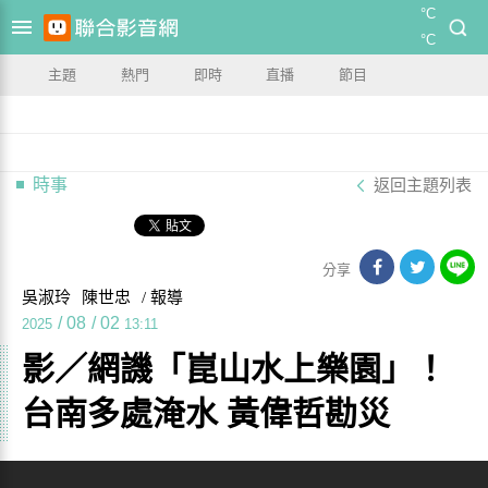
°C
°C
主題
熱門
即時
直播
節目
時事
返回主題列表
分享
吳淑玲
陳世忠
/ 報導
/
08
/
02
2025
13:11
影／網譏「崑山水上樂園」！
台南多處淹水 黃偉哲勘災