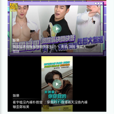
娛樂
韓國猛男微喘氣快問快答 抖ㄋㄟ 秀肌 頂胯 性感大
放送
娛樂
崔宇植沒內褲朴敘俊 ：穿我的！ 自爆兩天沒換內褲
嚇歪鄭裕美