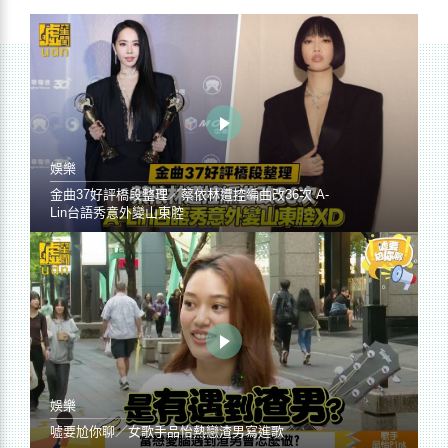
娛樂
金曲37好評橋段整理／蔡依林遭控編曲改36次 A-
Lin台語秀意外變山東腔
娛樂
噓要尬你聊／女歌手品怡熱戀渣男寫進歌