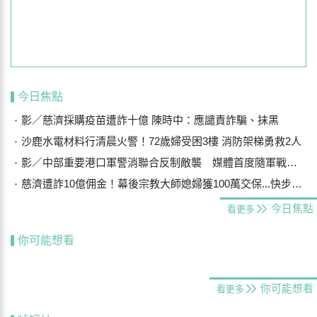
今日焦點
影／慈濟採購疫苗遭詐十億 陳時中：應譴責詐騙、抹黑
沙鹿水電材料行清晨火警！72歲婦受困3樓 消防架梯勇救2人
影／中部重要港口軍警消聯合反制敵襲 媒體首度隨軍戰鬥演練
慈濟遭詐10億佣金！幕後宗教大師媳婦獲100萬交保...快步奔離不發一語
今日焦點
看更多
你可能想看
你可能想看
看更多