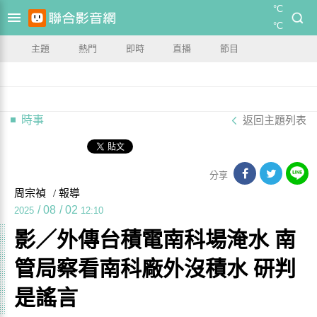
°C
°C
主題
熱門
即時
直播
節目
時事
返回主題列表
分享
周宗禎
/ 報導
/
08
/
02
2025
12:10
影／外傳台積電南科場淹水 南
管局察看南科廠外沒積水 研判
是謠言