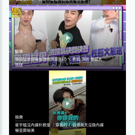
娛樂
韓國猛男微喘氣快問快答 抖ㄋㄟ 秀肌 頂胯 性感大
放送
娛樂
崔宇植沒內褲朴敘俊 ：穿我的！ 自爆兩天沒換內褲
嚇歪鄭裕美