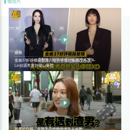
噓短片
娛樂
金曲37好評橋段整理／蔡依林遭控編曲改36次 A-
Lin台語秀意外變山東腔
娛樂
噓要尬你聊／女歌手品怡熱戀渣男寫進歌