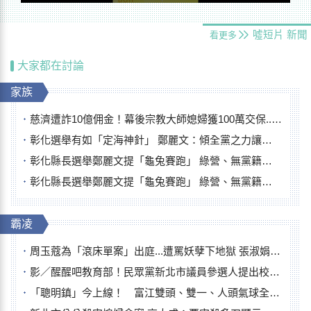
噓短片
新聞
看更多
大家都在討論
家族
慈濟遭詐10億佣金！幕後宗教大師媳婦獲100萬交保...快步奔離不發一語
彰化選舉有如「定海神針」 鄭麗文：傾全黨之力讓彰化贏
彰化縣長選舉鄭麗文提「龜兔賽跑」 綠營、無黨籍忙否認是烏龜
彰化縣長選舉鄭麗文提「龜兔賽跑」 綠營、無黨籍忙否認是烏龜
霸凌
周玉蔻為「滾床單案」出庭...遭罵妖孽下地獄 張淑娟批：舌頭殺人有罪
影／醒醒吧教育部！民眾黨新北市議員參選人提出校園反毒防線升級政見
「聰明鎮」今上線！ 富江雙頭、雙一、人頭氣球全登場