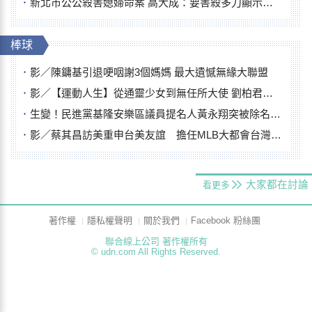
新北市公公殺害媳婦命案 高大成：要害殺多刀顯示怨恨深
棒球
影／陳鏞基引退哽咽謝3個媽媽 最大遺憾無緣大聯盟
影／【運動人生】從通靈少女到無任所大使 劉柏君女裁判人生國際發光
生變！民進黨基隆安樂區議員提名人黃永翔突被除名 將另提他人
影／蔡其昌訪美重申台美友誼 擔任MLB大都會台灣日開球嘉賓
大家都在討論
看更多
著作權
隱私權聲明
關於我們
Facebook 粉絲團
聯合線上公司 著作權所有
© udn.com All Rights Reserved.