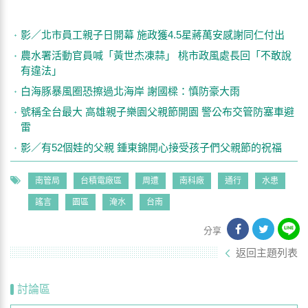
影／北市員工親子日開幕 施政獲4.5星蔣萬安感謝同仁付出
農水署活動官員喊「黃世杰凍蒜」 桃市政風處長回「不敢說
有違法」
白海豚暴風圈恐擦過北海岸 謝國樑：慎防豪大雨
號稱全台最大 高雄親子樂園父親節開園 警公布交管防塞車避
雷
影／有52個娃的父親 鍾東錦開心接受孩子們父親節的祝福
南管局
台積電廠區
周遭
南科廠
通行
水患
謠言
園區
淹水
台南
分享
返回主題列表
討論區