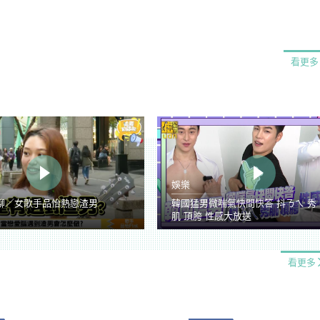
看更多
娛樂
聊／女歌手品怡熱戀渣男
韓國猛男微喘氣快問快答 抖ㄋㄟ 秀
肌 頂胯 性感大放送
看更多