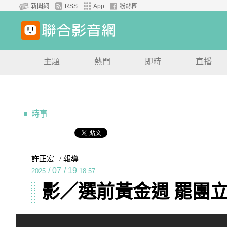
新聞網
RSS
App
粉絲團
主題
熱門
即時
直播
時事
許正宏
/ 報導
/
07
/
19
2025
18:57
影／選前黃金週 罷團