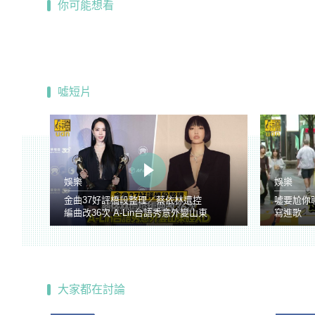
你可能想看
噓短片
娛樂
娛樂
金曲37好評橋段整理／蔡依林遭控
噓要尬你
編曲改36次 A-Lin台語秀意外變山東
寫進歌
腔
大家都在討論