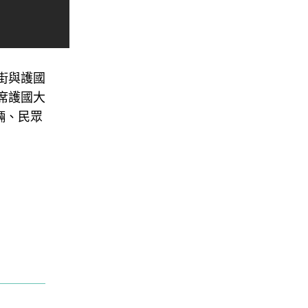
街與護國
席護國大
輛、民眾