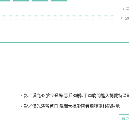
分
影／漢光42號今登場 憲兵8輪裝甲車晚間進入博愛特區
影／漢光演習首日 晚間大批愛國者飛彈車移防駐地
看更