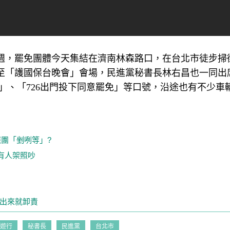
週，罷免團體今天集結在濟南林森路口，在台北市徒步掃
至「護國保台晚會」會場，民進黨秘書長林右昌也一同出
」、「726出門投下同意罷免」等口號，沿途也有不少車
罷團「剉咧等」?
有人架照吵
月出來就卸責
遊行
秘書長
民進黨
台北市