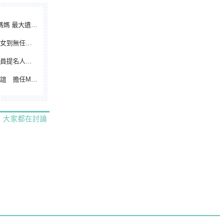
遺憾無緣大聯盟
裁判人生國際發光
除名 將另提他人
都會台灣日開球嘉賓
大家都在討論