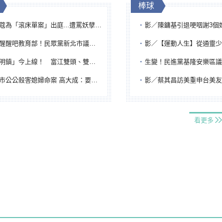
棒球
「滾床單案」出庭...遭罵妖孽下地獄 張淑娟批：舌頭殺人有罪
影／陳鏞基引退哽咽謝3個媽媽 最大
吧教育部！民眾黨新北市議員參選人提出校園反毒防線升級政見
影／【運動人生】從通靈少女到無任所大使 劉柏君女
鎮」今上線！ 富江雙頭、雙一、人頭氣球全登場
生變！民進黨基隆安樂區議員提名人黃永翔突被
公公殺害媳婦命案 高大成：要害殺多刀顯示怨恨深
影／蔡其昌訪美重申台美友誼 擔任MLB大
看更多