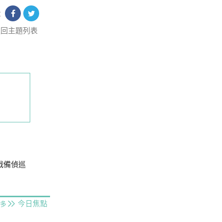
享
返回主題列表
戰備偵巡
今日焦點
多