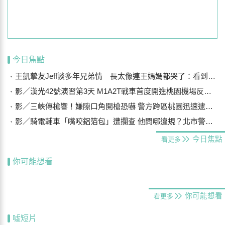
今日焦點
王凱摯友Jeff談多年兄弟情 長太像連王媽媽都哭了：看到他想到兒子
影／漢光42號演習第3天 M1A2T戰車首度開進桃園機場反機降
影／三峽傳槍響！嫌隙口角開槍恐嚇 警方跨區桃園迅速逮獲4嫌送辦
影／騎電輔車「嘴咬鋁箔包」遭攔查 他問哪違規？北市警：柔性勸導
今日焦點
看更多
你可能想看
你可能想看
看更多
噓短片