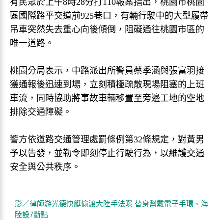
有民眾於上午8時28分打110報案指出，桃園市桃園
區國際路平交道前925巷口，有輛行駛中的大型履帶
吊車突然失去重心向後傾倒，阻礙通往桃園市區的
唯一道路。
桃園分局表示，中路派出所警員蔡季涵與張富羽接
獲通報後迅速到場，立刻積極疏散現場阻塞的上班
車流，同時協助將事故車輛移置至旁邊工地的空地
排除交通障礙。
警方依道路交通管理處罰條例第32條規定，對黃男
予以告發，並勒令即刻停止行駛行為，以維護交通
安全與公共秩序。
影／律師游光德快艇偷渡大陸手法曝 替身幫戴電子手環、海
陸設7斷點