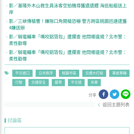
影／基隆外木山救生員泳客空拍機尋獲遺遺體 海巡船艇送上
岸
影／三峽傳槍響！嫌隙口角開槍恐嚇 警方跨區桃園迅速逮獲
4嫌送辦
影／騎電輔車「嘴咬鋁箔包」遭攔查 他問哪違規？北市警：
柔性勸導
影／騎電輔車「嘴咬鋁箔包」遭攔查 他問哪違規？北市警：
柔性勸導
平交道口
公共秩序
桃園市區
交通大打結
事故車輛
行駛
交通安全
履帶
平交道
吊車
分享
返回主題列表
討論區