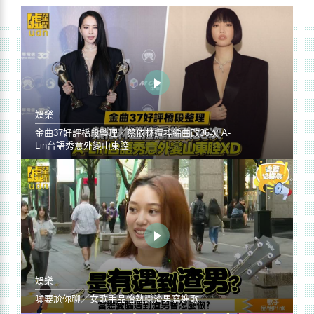
娛樂
金曲37好評橋段整理／蔡依林遭控編曲改36次 A-
Lin台語秀意外變山東腔
娛樂
噓要尬你聊／女歌手品怡熱戀渣男寫進歌