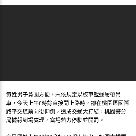
黃姓男子貪圖方便，未依規定以板車載運履帶吊
車，今天上午8時餘直接開上路時，卻在桃園區國際
路平交道前向後仰倒，造成交通大打結，桃園警分
局據報到場處理，當場熱力停駛並開罰。