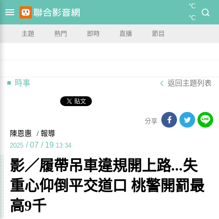
°C
°C
主題
熱門
即時
直播
節目
時事
返回主題列表
分享
陳恩惠
/ 報導
/
07
/
19
2025
13:34
影／履帶吊車違規開上路...失
重心仰倒平交道口 桃警開罰最
高9千