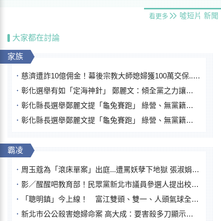
噓短片
新聞
看更多
大家都在討論
家族
慈濟遭詐10億佣金！幕後宗教大師媳婦獲100萬交保...快步奔離不發一語
彰化選舉有如「定海神針」 鄭麗文：傾全黨之力讓彰化贏
彰化縣長選舉鄭麗文提「龜兔賽跑」 綠營、無黨籍忙否認是烏龜
彰化縣長選舉鄭麗文提「龜兔賽跑」 綠營、無黨籍忙否認是烏龜
霸凌
周玉蔻為「滾床單案」出庭...遭罵妖孽下地獄 張淑娟批：舌頭殺人有罪
影／醒醒吧教育部！民眾黨新北市議員參選人提出校園反毒防線升級政見
「聰明鎮」今上線！ 富江雙頭、雙一、人頭氣球全登場
新北市公公殺害媳婦命案 高大成：要害殺多刀顯示怨恨深