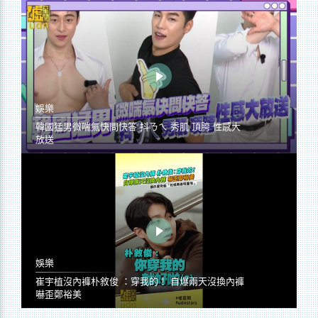
娛樂
韓國猛男微喘氣快問快答 抖ㄋㄟ 秀肌 頂胯 性感大
放送
娛樂
崔宇植沒內褲朴敘俊 ：穿我的！ 自爆兩天沒換內褲
嚇歪鄭裕美