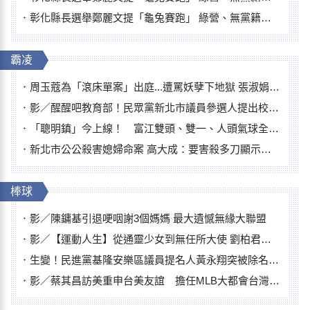
彰化縣長選舉鄭麗文提「龜兔賽跑」 綠營、無黨籍忙否認是烏龜
霸凌
周玉蔻為「滾床單案」出庭...遭罵妖孽下地獄 張淑娟批：舌頭殺人有罪
影／醒醒吧教育部！民眾黨新北市議員參選人提出校園反毒防線升級政見
「聰明鎮」今上線！ 富江雙頭、雙一、人頭氣球全登場
新北市公公殺害媳婦命案 高大成：要害殺多刀顯示怨恨深
棒球
影／陳鏞基引退哽咽謝3個媽媽 最大遺憾無緣大聯盟
影／【運動人生】從通靈少女到無任所大使 劉柏君女裁判人生國際發光
生變！民進黨基隆安樂區議員提名人黃永翔突被除名 將另提他人
影／蔡其昌訪美重申台美友誼 擔任MLB大都會台灣日開球嘉賓