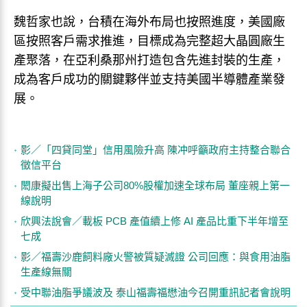
魏哲家也說，台積在海外布局也按照進度，美國廠
區按照客戶需求推進，目標成為完整超大晶圓廠生
產聚落，在亞利桑那州打造包含先進封裝的生產，
成為客戶成功的關鍵夥伴並支持美國半導體產業發
展。
影／「四貸同堂」信用風險升高 陳冲呼籲政府主持整合聯合
徵信平台
閎康擬出售上海子公司80%股權加速全球布局 董座親上第一
線說明
欣興法說會／載板 PCB 產值續上修 AI 產品比重下半年增至
七成
影／福壽沙鹿飼料廠火警被質疑滅證 公司回應：與食用油脂
生產線無關
受中聯油脂爭議波及 泰山福壽福懋油今召開重訊記者會說明