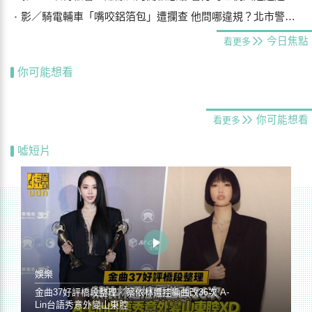
影／騎電輔車「嘴咬鋁箔包」遭攔查 他問哪違規？北市警：柔性勸導
今日焦點
看更多
你可能想看
你可能想看
看更多
噓短片
娛樂
金曲37好評橋段整理／蔡依林遭控編曲改36次 A-
Lin台語秀意外變山東腔