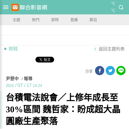
°C
°C
主題
熱門
即時
直播
節目
財經
返回主題列表
分享
尹慧中
/ 報導
/
07
/
17
2025
14:24
台積電法說會／上修年成長至
30%區間 魏哲家：盼成超大晶
圓廠生產聚落