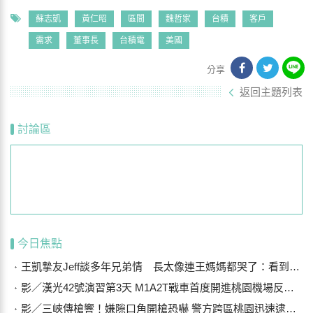
蘇志凱
黃仁昭
區間
魏哲家
台積
客戶
需求
董事長
台積電
美國
分享
返回主題列表
討論區
今日焦點
王凱摯友Jeff談多年兄弟情 長太像連王媽媽都哭了：看到他想到兒子
影／漢光42號演習第3天 M1A2T戰車首度開進桃園機場反機降
影／三峽傳槍響！嫌隙口角開槍恐嚇 警方跨區桃園迅速逮獲4嫌送辦