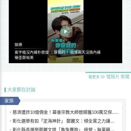
娛樂
崔宇植沒內褲朴敘俊 ：穿我的！ 自爆兩天沒換內褲
嚇歪鄭裕美
噓短片
新聞
看更多
大家都在討論
家族
慈濟遭詐10億佣金！幕後宗教大師媳婦獲100萬交保...快步奔離不發一語
彰化選舉有如「定海神針」 鄭麗文：傾全黨之力讓彰化贏
彰化縣長選舉鄭麗文提「龜兔賽跑」 綠營、無黨籍忙否認是烏龜