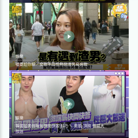
娛樂
噓要尬你聊／女歌手品怡熱戀渣男寫進歌
娛樂
韓國猛男微喘氣快問快答 抖ㄋㄟ 秀肌 頂胯 性感大
放送