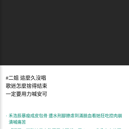
#二姐 這麼久沒唱
歌迷怎麼捨得結束
一定要用力喊安可
禾浩辰暴瘦成皮包骨 遭水刑腳鐐虐到滿臉血看她狂吃控肉崩
潰喊痛苦