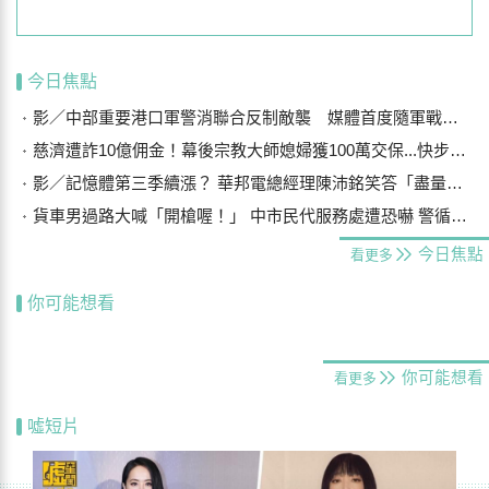
今日焦點
影／中部重要港口軍警消聯合反制敵襲 媒體首度隨軍戰鬥演練
慈濟遭詐10億佣金！幕後宗教大師媳婦獲100萬交保...快步奔離不發一語
影／記憶體第三季續漲？ 華邦電總經理陳沛銘笑答「盡量不要漲太多」
貨車男過路大喊「開槍喔！」 中市民代服務處遭恐嚇 警循線追緝
今日焦點
看更多
你可能想看
你可能想看
看更多
噓短片