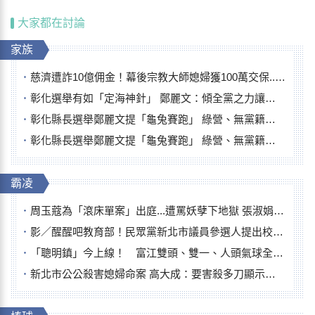
大家都在討論
家族
慈濟遭詐10億佣金！幕後宗教大師媳婦獲100萬交保...快步奔離不發一語
彰化選舉有如「定海神針」 鄭麗文：傾全黨之力讓彰化贏
彰化縣長選舉鄭麗文提「龜兔賽跑」 綠營、無黨籍忙否認是烏龜
彰化縣長選舉鄭麗文提「龜兔賽跑」 綠營、無黨籍忙否認是烏龜
霸凌
周玉蔻為「滾床單案」出庭...遭罵妖孽下地獄 張淑娟批：舌頭殺人有罪
影／醒醒吧教育部！民眾黨新北市議員參選人提出校園反毒防線升級政見
「聰明鎮」今上線！ 富江雙頭、雙一、人頭氣球全登場
新北市公公殺害媳婦命案 高大成：要害殺多刀顯示怨恨深