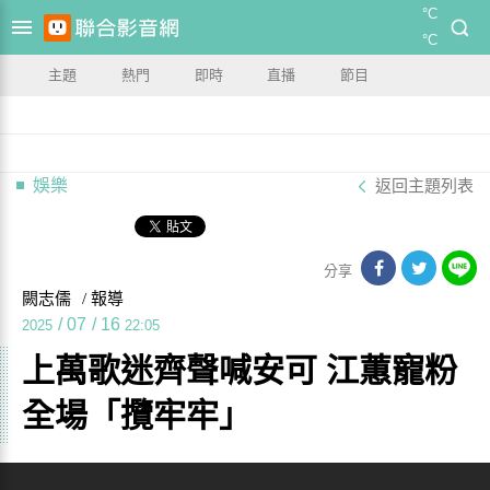
°C
°C
主題
熱門
即時
直播
節目
娛樂
返回主題列表
分享
闕志儒
/ 報導
/
07
/
16
2025
22:05
上萬歌迷齊聲喊安可 江蕙寵粉
全場「攬牢牢」