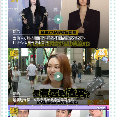
娛樂
金曲37好評橋段整理／蔡依林遭控編曲改36次 A-
Lin台語秀意外變山東腔
娛樂
噓要尬你聊／女歌手品怡熱戀渣男寫進歌