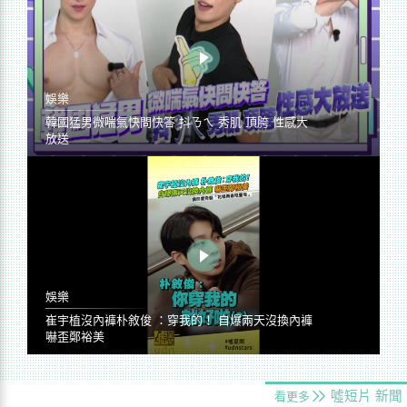
娛樂
韓國猛男微喘氣快問快答 抖ㄋㄟ 秀肌 頂胯 性感大
放送
娛樂
崔宇植沒內褲朴敘俊 ：穿我的！ 自爆兩天沒換內褲
嚇歪鄭裕美
噓短片
新聞
看更多