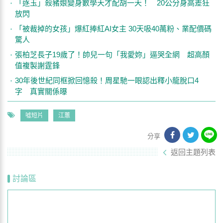
「逐玉」殺豬娘變身數學天才配胡一天！ 20公分身高差狂
放閃
「被裁掉的女孩」爆紅捧紅AI女主 30天吸40萬粉、業配價碼
驚人
張柏芝長子19歲了！帥兒一句「我愛妳」逼哭全網 超高顏
值複製謝霆鋒
30年後世紀同框掀回憶殺！周星馳一眼認出釋小龍脫口4
字 真實關係曝
噓短片
江蕙
分享
返回主題列表
討論區