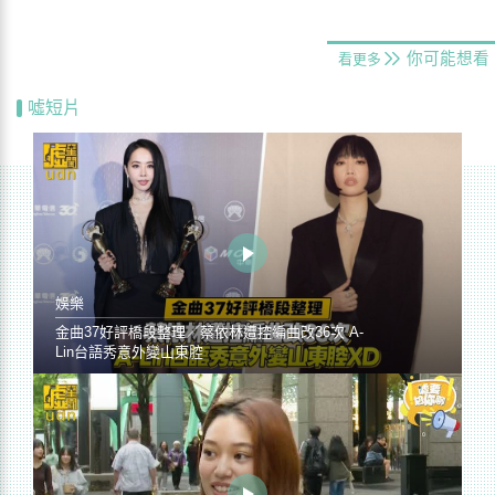
你可能想看
看更多
噓短片
娛樂
金曲37好評橋段整理／蔡依林遭控編曲改36次 A-
Lin台語秀意外變山東腔