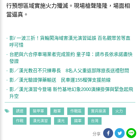
行預想區域實施火力殲滅。現場槍聲隆隆，場面相
當逼真。
影/ 一波三折！貨輪闖海域害漢光演習延誤 百名觀眾苦等直
呼可惜
台肥與六合停車場業者完成簽約 童子瑋：請市長依承諾盡快
發證
影／漢光教召不只練專長 8名人父重返部隊旅長送禮慰問
影／漢光驗證彈藥輸送 民車運155榴彈支援前線
影／漢光演習今登場 新竹基地幻象2000演練掛彈與緊急起飛
升空
誘道
裝甲軍
敵軍
作戰區
實兵操演
火力
作戰
漢光演習
漢光
國軍
台灣
分享