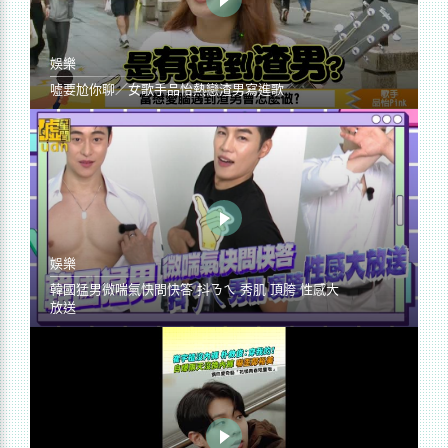
娛樂
噓要尬你聊／女歌手品怡熱戀渣男寫進歌
娛樂
韓國猛男微喘氣快問快答 抖ㄋㄟ 秀肌 頂胯 性感大
放送