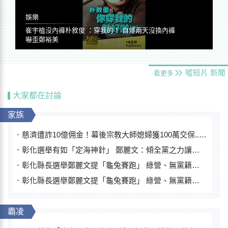
娛樂
崔宇植沒內褲朴敘俊 ：穿我的！ 自爆兩天沒換內褲
嚇歪鄭裕美
噓短片
新聞
看更多
大家都在討論
家族
慈濟遭詐10億佣金！幕後宗教大師媳婦獲100萬交保...快步奔離不發一語
彰化選舉有如「定海神針」 鄭麗文：傾全黨之力讓彰化贏
彰化縣長選舉鄭麗文提「龜兔賽跑」 綠營、無黨籍忙否認是烏龜
彰化縣長選舉鄭麗文提「龜兔賽跑」 綠營、無黨籍忙否認是烏龜
霸凌