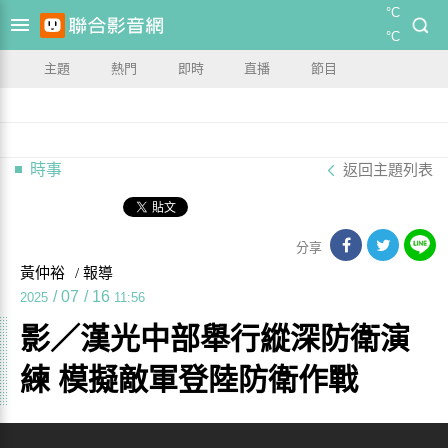
°C
°C
主題
熱門
即時
直播
節目
時事
返回主題列表
分享
黃仲裕
/ 報導
/
07
/
16
2025
11:56
影／漢光中部舉行縱深防衛演
練 模擬敵軍登陸防衛作戰