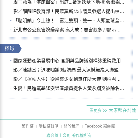
周玉蔻為「滾床單案」出庭...遭罵妖孽下地獄 張淑娟批：舌頭殺人有罪
影／醒醒吧教育部！民眾黨新北市議員參選人提出校園反毒防線升級政見
「聰明鎮」今上線！ 富江雙頭、雙一、人頭氣球全登場
新北市公公殺害媳婦命案 高大成：要害殺多刀顯示怨恨深
棒球
國家運動產業發展中心 官網與品牌識別標誌重磅啟用
影／陳鏞基引退哽咽謝3個媽媽 最大遺憾無緣大聯盟
影／【運動人生】從通靈少女到無任所大使 劉柏君女裁判人生國際發光
生變！民進黨基隆安樂區議員提名人黃永翔突被除名 將另提他人
大家都在討論
看更多
著作權
隱私權聲明
關於我們
Facebook 粉絲團
聯合線上公司 著作權所有