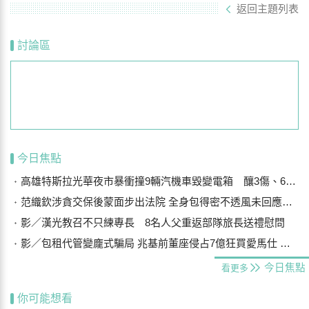
返回主題列表
討論區
今日焦點
高雄特斯拉光華夜市暴衝撞9輛汽機車毀變電箱 釀3傷、600戶停電
范織欽涉貪交保後蒙面步出法院 全身包得密不透風未回應案情
影／漢光教召不只練專長 8名人父重返部隊旅長送禮慰問
影／包租代管變龐式騙局 兆基前董座侵占7億狂買愛馬仕 李建成送北檢
今日焦點
看更多
你可能想看