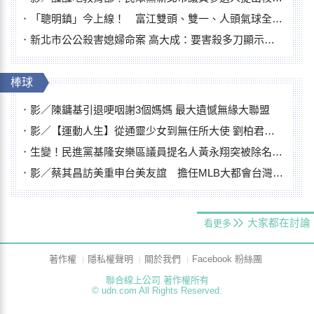
「聰明鎮」今上線！ 富江雙頭、雙一、人頭氣球全登場
新北市公公殺害媳婦命案 高大成：要害殺多刀顯示怨恨深
棒球
影／陳鏞基引退哽咽謝3個媽媽 最大遺憾無緣大聯盟
影／【運動人生】從通靈少女到無任所大使 劉柏君女裁判人生國際發光
生變！民進黨基隆安樂區議員提名人黃永翔突被除名 將另提他人
影／蔡其昌訪美重申台美友誼 擔任MLB大都會台灣日開球嘉賓
大家都在討論
看更多
著作權
隱私權聲明
關於我們
Facebook 粉絲團
聯合線上公司 著作權所有
© udn.com All Rights Reserved.