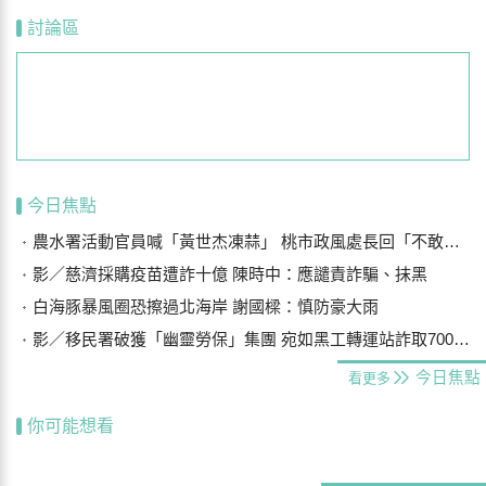
討論區
今日焦點
農水署活動官員喊「黃世杰凍蒜」 桃市政風處長回「不敢說有違法」
影／慈濟採購疫苗遭詐十億 陳時中：應譴責詐騙、抹黑
白海豚暴風圈恐擦過北海岸 謝國樑：慎防豪大雨
影／移民署破獲「幽靈勞保」集團 宛如黑工轉運站詐取700萬元
今日焦點
看更多
你可能想看