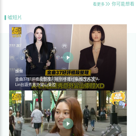
你可能想看
看更多
噓短片
娛樂
金曲37好評橋段整理／蔡依林遭控編曲改36次 A-
Lin台語秀意外變山東腔