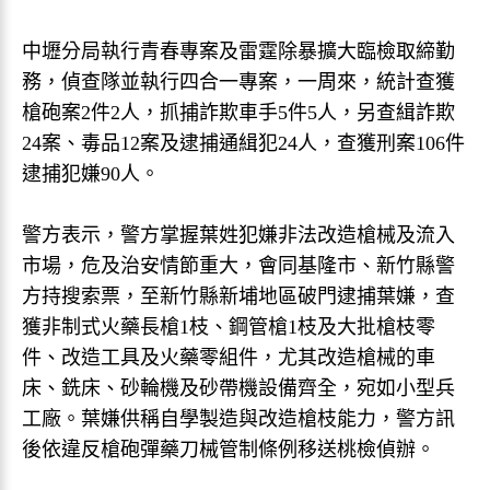
中壢分局執行青春專案及雷霆除暴擴大臨檢取締勤
務，偵查隊並執行四合一專案，一周來，統計查獲
槍砲案2件2人，抓捕詐欺車手5件5人，另查緝詐欺
24案、毒品12案及逮捕通緝犯24人，查獲刑案106件
逮捕犯嫌90人。
警方表示，警方掌握葉姓犯嫌非法改造槍械及流入
市場，危及治安情節重大，會同基隆市、新竹縣警
方持搜索票，至新竹縣新埔地區破門逮捕葉嫌，查
獲非制式火藥長槍1枝、鋼管槍1枝及大批槍枝零
件、改造工具及火藥零組件，尤其改造槍械的車
床、銑床、砂輪機及砂帶機設備齊全，宛如小型兵
工廠。葉嫌供稱自學製造與改造槍枝能力，警方訊
後依違反槍砲彈藥刀械管制條例移送桃檢偵辦。