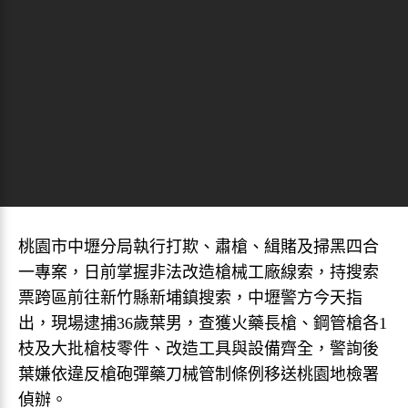
桃園市中壢分局執行打欺、肅槍、緝賭及掃黑四合
一專案，日前掌握非法改造槍械工廠線索，持搜索
票跨區前往新竹縣新埔鎮搜索，中壢警方今天指
出，現場逮捕36歲葉男，查獲火藥長槍、鋼管槍各1
枝及大批槍枝零件、改造工具與設備齊全，警詢後
葉嫌依違反槍砲彈藥刀械管制條例移送桃園地檢署
偵辦。