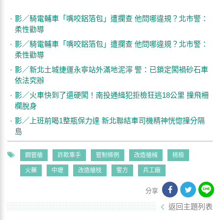
影／騎電輔車「嘴咬鋁箔包」遭攔查 他問哪違規？北市警：
柔性勸導
影／騎電輔車「嘴咬鋁箔包」遭攔查 他問哪違規？北市警：
柔性勸導
影／新北土城捷運永寧站外滿地泥濘 警：已鎖定闖禍砂石車
依法究辦
影／火車快到了還硬闖！南投通緝犯拒檢狂逃18公里 撞飛柵
欄脫身
影／上班前喝1整瓶保力達 新北聯結車司機精神恍惚撞分隔
島
鋼管槍
詐欺車手
管制條例
改造槍械
桃檢
火藥
中壢
改造槍枝
警方
兵工廠
分享
返回主題列表