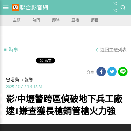
°C
°C
主題
熱門
即時
直播
節目
時事
返回主題列表
分享
曾增勳
/ 報導
/
07
/
13
2025
13:31
影/中壢警跨區偵破地下兵工廠
逮1嫌查獲長槍鋼管槍火力強