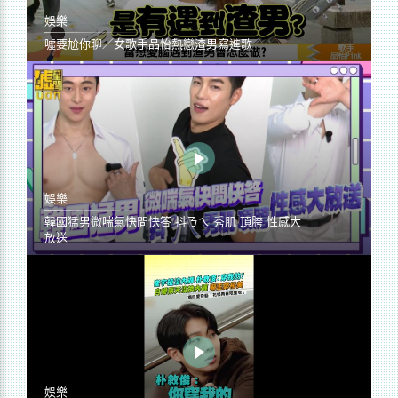
娛樂
噓要尬你聊／女歌手品怡熱戀渣男寫進歌
娛樂
韓國猛男微喘氣快問快答 抖ㄋㄟ 秀肌 頂胯 性感大
放送
娛樂