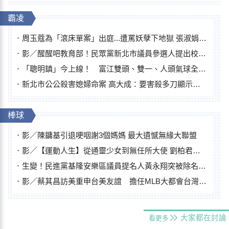
霸凌
周玉蔻為「滾床單案」出庭...遭罵妖孽下地獄 張淑娟批：舌頭殺人有罪
影／醒醒吧教育部！民眾黨新北市議員參選人提出校園反毒防線升級政見
「聰明鎮」今上線！ 富江雙頭、雙一、人頭氣球全登場
新北市公公殺害媳婦命案 高大成：要害殺多刀顯示怨恨深
棒球
影／陳鏞基引退哽咽謝3個媽媽 最大遺憾無緣大聯盟
影／【運動人生】從通靈少女到無任所大使 劉柏君女裁判人生國際發光
生變！民進黨基隆安樂區議員提名人黃永翔突被除名 將另提他人
影／蔡其昌訪美重申台美友誼 擔任MLB大都會台灣日開球嘉賓
大家都在討論
看更多