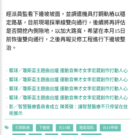
經派員監看下邊坡坡面，並調遣機具打鋼軌樁以穩
定路基，目前現場採單線雙向通行，後續將再評估
是否開挖內側隙地，以加大路寬，希望在本月15日
前恢復雙向通行，之後再報災修工程進行下邊坡整
治。
籃球／瓊斯盃主題曲出爐 運動音樂才女李宏葳創作打動人心
籃球／瓊斯盃主題曲出爐 運動音樂才女李宏葳創作打動人心
籃球／瓊斯盃主題曲出爐 運動音樂才女李宏葳創作打動人心
籃球／瓊斯盃主題曲出爐 運動音樂才女李宏葳創作打動人心
影／智慧醫療委員會成立 陳菁徽：讓智慧醫療不只停留在技
術展示
打鋼軌樁
下邊坡
台14線
路面塌陷
台14甲線