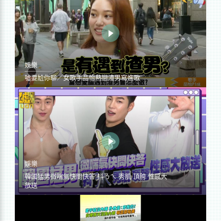
娛樂
噓要尬你聊／女歌手品怡熱戀渣男寫進歌
娛樂
韓國猛男微喘氣快問快答 抖ㄋㄟ 秀肌 頂胯 性感大
放送