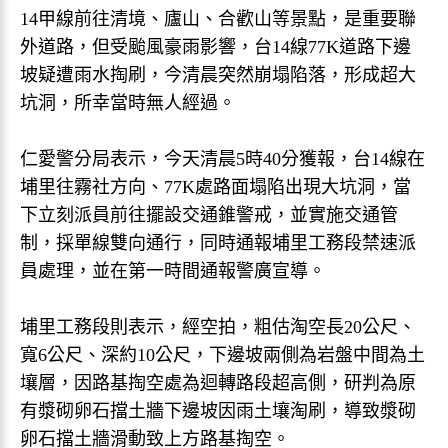
14甲線前往清境、廬山、合歡山等景點，是重要聯
外道路，但受颱風豪雨影響，台14線77K道路下邊
坡疑遭雨水掏刷，今清晨突然崩塌陷落，形成超大
坑洞，所幸當時無人經過。
仁愛警分局表示，今天清晨5時40分獲報，台14線在
埔里往霧社方向、77K處路面塌陷出現大坑洞，當
下立刻派員前往擺設交通錐警戒，並實施交通管
制，採單線雙向通行，同時通報埔里工務段禁速派
員處理，並在第一時間通報警廣宣導。
埔里工務段則表示，經空拍，粗估淘空長20公尺、
寬6公尺、深約10公尺，下邊坡兩側為岩盤中間為土
壤層，因路基掏空處為迴轉路段超高側，研判為原
有漿砌卵石擋土牆下邊坡因雨土壤淘刷，導致漿砌
卵石擋土牆滑動致上方路基掏空。