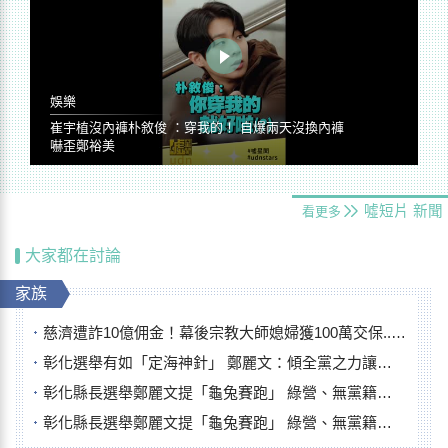
娛樂
崔宇植沒內褲朴敘俊 ：穿我的！ 自爆兩天沒換內褲
嚇歪鄭裕美
噓短片
新聞
看更多
大家都在討論
家族
慈濟遭詐10億佣金！幕後宗教大師媳婦獲100萬交保...快步奔離不發一語
彰化選舉有如「定海神針」 鄭麗文：傾全黨之力讓彰化贏
彰化縣長選舉鄭麗文提「龜兔賽跑」 綠營、無黨籍忙否認是烏龜
彰化縣長選舉鄭麗文提「龜兔賽跑」 綠營、無黨籍忙否認是烏龜