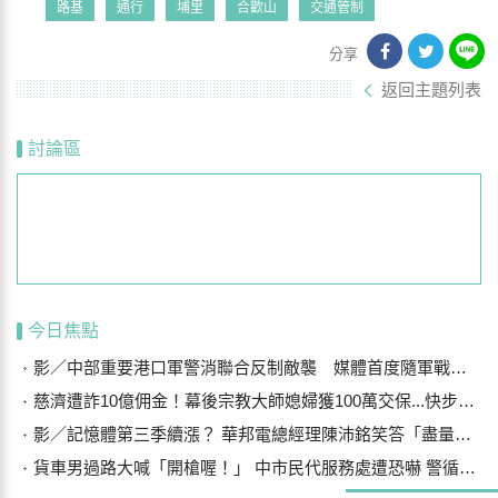
路基
通行
埔里
合歡山
交通管制
分享
返回主題列表
討論區
今日焦點
影／中部重要港口軍警消聯合反制敵襲 媒體首度隨軍戰鬥演練
慈濟遭詐10億佣金！幕後宗教大師媳婦獲100萬交保...快步奔離不發一語
影／記憶體第三季續漲？ 華邦電總經理陳沛銘笑答「盡量不要漲太多」
貨車男過路大喊「開槍喔！」 中市民代服務處遭恐嚇 警循線追緝