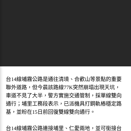
台14線埔霧公路是通往清境、合歡山等景點的重要
聯外道路，但今晨該路線77K突然崩塌出現天坑，
車道不見了大半，警方實施交通管制，採單線雙向
通行；埔里工務段表示，已派機具打鋼軌樁穩定路
基，並盼在15日前回復雙線雙向通行。
台14線埔霧公路連接埔里、仁愛兩地，並可銜接台