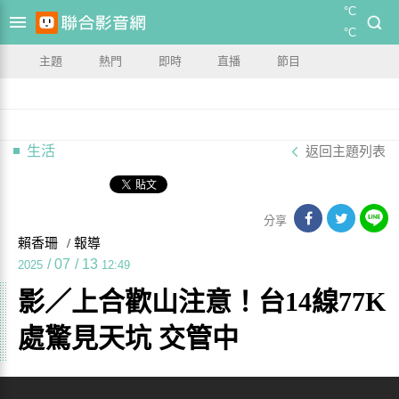
°C
°C
主題
熱門
即時
直播
節目
生活
返回主題列表
分享
賴香珊
/ 報導
/
07
/
13
2025
12:49
影／上合歡山注意！台14線77K
處驚見天坑 交管中