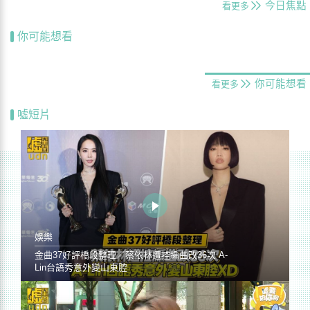
今日焦點
看更多
你可能想看
你可能想看
看更多
噓短片
娛樂
金曲37好評橋段整理／蔡依林遭控編曲改36次 A-
Lin台語秀意外變山東腔