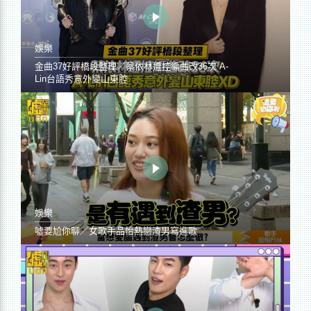
娛樂
金曲37好評橋段整理／蔡依林遭控編曲改36次 A-
Lin台語秀意外變山東腔
娛樂
噓要尬你聊／女歌手品怡熱戀渣男寫進歌