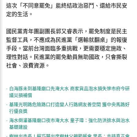
這次「不同意罷免」能終結政治惡鬥、還給市民安
定的生活。
國民黨青年團副團長郭又睿表示，罷免制度是民主
監督工具，不應成為民進黨「選輸就翻桌」的報復
手段。當前台灣面臨多重挑戰，更需要穩定施政、
理性對話。民進黨的罷免動員無助國政，只會撕裂
社會、浪費資源。
白海豚未到基隆廟口先淹大水 商家貨品泡水損失慘市府今研
議災損補償
基隆光明路危險路口打造變人行路網友善空間 獲中央馬路好
行優良獎
海水倒灌基隆廟口夜市淹大水 童子瑋：強化防洪排水與治水
基礎建設
樹林出市長！蘇巧慧出席樹林父親節餐會 里長：支持真正會