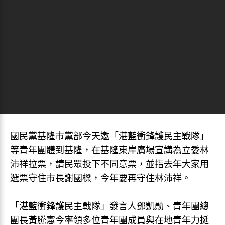
國民黨基隆市黨部今天邀「湛藍衝鋒護民主戰隊」
等青年團體到基隆，在基隆東岸廣場宣講為立委林
沛祥拉票，請民眾投下不同意票，並指去年大家用
選票守住市長謝國樑，今年要再守住林沛祥。
「湛藍衝鋒護民主戰隊」發言人鄧凱勛、青年團總
團長黃騰憲今率領多位青年團成員與在地青年力挺