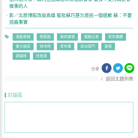
做事的人
影／北原博館改設高雄 藍批蘇巧慧欠原民一個道歉 蘇：不要
扭曲事實
湛藍衝鋒
鄧凱勛
東岸廣場
電動公車
青年團體
重大建設
林沛祥
青年團
政治惡鬥
基隆
謝國樑
民進黨
分享
返回主題列表
討論區