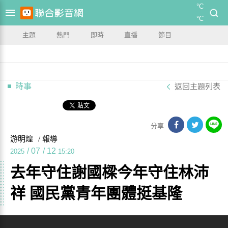
°C
°C
主題
熱門
即時
直播
節目
時事
返回主題列表
分享
游明煌
/ 報導
/
07
/
12
2025
15:20
去年守住謝國樑今年守住林沛
祥 國民黨青年團體挺基隆