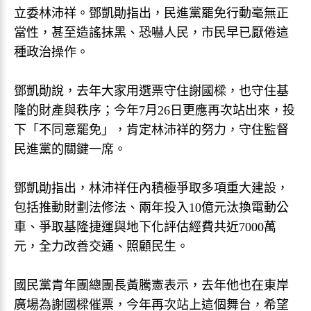
立委林沛祥。鄧凱勛指出，民進黨罷免行動毫無正
當性，甚至造謠抹黑、恐嚇人民，市民早已厭倦這
種政治操作。
鄧凱勛說，去年大家用選票守住謝國樑，也守住基
隆的財產與秩序；今年7月26日更應再次站出來，投
下「不同意罷免」，肯定林沛祥的努力，守住監督
民進黨的關鍵一席。
鄧凱勛指出，林沛祥任內積極爭取多項重大建設，
包括推動財劃法修法、兩年投入10億元汰換電動公
車、爭取基隆捷運與地下化評估經費共近7000萬
元，全力改善交通、照顧民生。
國民黨青年團總團長黃騰憲表示，去年他也在東岸
廣場為謝國樑催票，今年再次站上這個舞台，希望