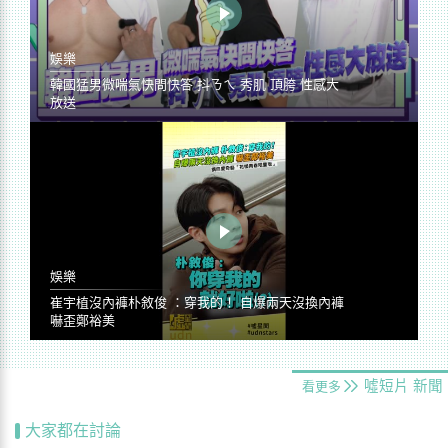
娛樂
韓國猛男微喘氣快問快答 抖ㄋㄟ 秀肌 頂胯 性感大
放送
娛樂
崔宇植沒內褲朴敘俊 ：穿我的！ 自爆兩天沒換內褲
嚇歪鄭裕美
噓短片
新聞
看更多
大家都在討論