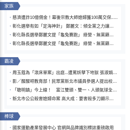
家族
慈濟遭詐10億佣金！幕後宗教大師媳婦獲100萬交保...快步奔離不發一語
彰化選舉有如「定海神針」 鄭麗文：傾全黨之力讓彰化贏
彰化縣長選舉鄭麗文提「龜兔賽跑」 綠營、無黨籍忙否認是烏龜
彰化縣長選舉鄭麗文提「龜兔賽跑」 綠營、無黨籍忙否認是烏龜
霸凌
周玉蔻為「滾床單案」出庭...遭罵妖孽下地獄 張淑娟批：舌頭殺人有罪
影／醒醒吧教育部！民眾黨新北市議員參選人提出校園反毒防線升級政見
「聰明鎮」今上線！ 富江雙頭、雙一、人頭氣球全登場
新北市公公殺害媳婦命案 高大成：要害殺多刀顯示怨恨深
棒球
國家運動產業發展中心 官網與品牌識別標誌重磅啟用