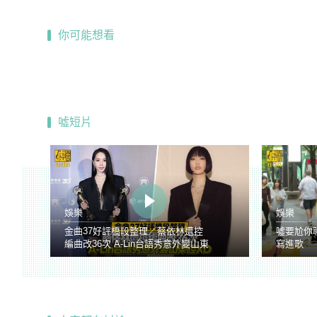
你可能想看
噓短片
娛樂
娛樂
金曲37好評橋段整理／蔡依林遭控
噓要尬你
編曲改36次 A-Lin台語秀意外變山東
寫進歌
腔