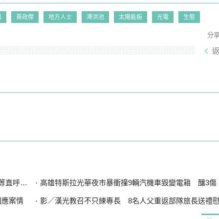
風
黃政傑
地方人士
滯洪池
太陽能板
光電
生態
分
直呼可惜
高雄特斯拉光華夜市暴衝撞9輛汽機車毀變電箱 釀3傷、600
回應案情
影／漢光教召不只練專長 8名人父重返部隊旅長送禮