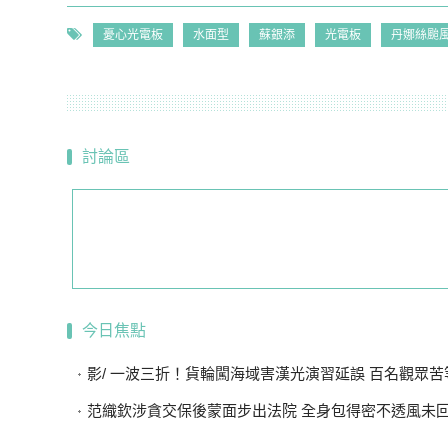
憂心光電板
水面型
蘇銀添
光電板
丹娜絲颱
討論區
今日焦點
影/ 一波三折！貨輪闖海域害漢光演習延誤 百名觀眾苦等
范織欽涉貪交保後蒙面步出法院 全身包得密不透風未