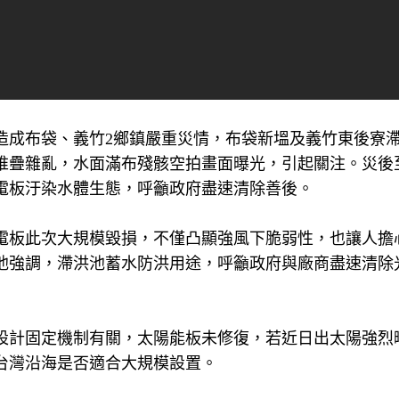
造成布袋、義竹2鄉鎮嚴重災情，布袋新塭及義竹東後寮
堆疊雜亂，水面滿布殘骸空拍畫面曝光，引起關注。災後
電板汙染水體生態，呼籲政府盡速清除善後。
電板此次大規模毀損，不僅凸顯強風下脆弱性，也讓人擔
他強調，滯洪池蓄水防洪用途，呼籲政府與廠商盡速清除
設計固定機制有關，太陽能板未修復，若近日出太陽強烈
台灣沿海是否適合大規模設置。