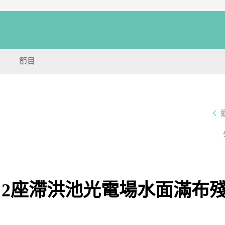
節目
 2座滯洪池光電場水面滿布