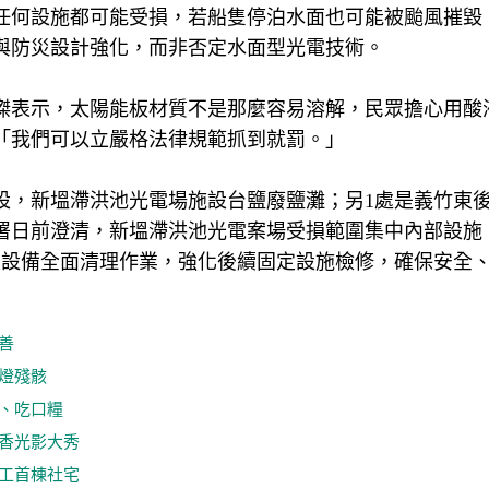
任何設施都可能受損，若船隻停泊水面也可能被颱風摧毀
與防災設計強化，而非否定水面型光電技術。
傑表示，太陽能板材質不是那麼容易溶解，民眾擔心用酸
「我們可以立嚴格法律規範抓到就罰。」
設，新塭滯洪池光電場施設台鹽廢鹽灘；另1處是義竹東
署日前澄清，新塭滯洪池光電案場受損範圍集中內部設施
定設備全面清理作業，強化後續固定設施檢修，確保安全
善
燈殘骸
、吃口糧
香光影大秀
工首棟社宅