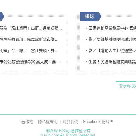
棒球
「滾床單案」出庭...遭罵妖孽下地獄 張淑娟批：舌頭殺人有罪
國家運動產業發展中心 官網與品牌識
吧教育部！民眾黨新北市議員參選人提出校園反毒防線升級政見
影／陳鏞基引退哽咽謝3個媽媽 最大
鎮」今上線！ 富江雙頭、雙一、人頭氣球全登場
影／【運動人生】從通靈少女到無任所大使 劉柏君女
公公殺害媳婦命案 高大成：要害殺多刀顯示怨恨深
生變！民進黨基隆安樂區議員提名人黃永翔突被
看更多
著作權
隱私權聲明
關於我們
Facebook 粉絲團
聯合線上公司 著作權所有
© udn.com All Rights Reserved.