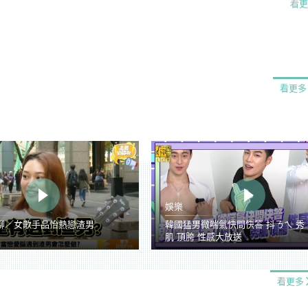
看更
看更多
娛樂
聊／女歌手品怡熱戀渣男
韓國猛男微喘氣快問快答 抖ㄋㄟ 秀
肌 頂胯 性感大放送
看更多