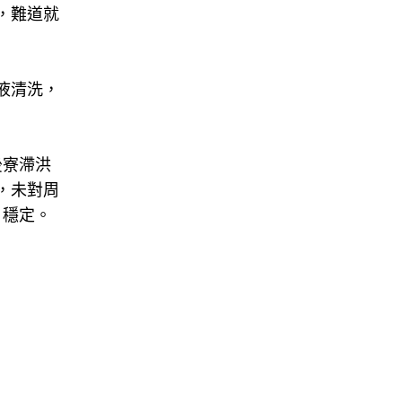
，難道就
液清洗，
後寮滯洪
，未對周
、穩定。