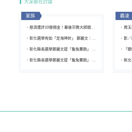
大家都在討論
家族
霸凌
慈濟遭詐10億佣金！幕後宗教大師媳婦獲100萬交保...快步奔離不發一語
周玉蔻為
彰化選舉有如「定海神針」 鄭麗文：傾全黨之力讓彰化贏
影／醒醒
彰化縣長選舉鄭麗文提「龜兔賽跑」 綠營、無黨籍忙否認是烏龜
「聰明
彰化縣長選舉鄭麗文提「龜兔賽跑」 綠營、無黨籍忙否認是烏龜
新北市