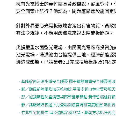
擁有光電博士的義竹鄉長黃政傑說，颱風登陸，
要全面禁止航行？他認為，問題應聚焦設施固定
針對外界憂心光電板破壞會溶出有害物質，黃政
有法令規範，不應用酸液洗來說太陽能板問題。
災損嚴重水面型光電場，由民間光電廠商投資施
池光電場，滯洪池由台糖提供土地。經濟部能源
邊造成影響，已請業者2日完成損壞模組及非固
基隆碇內河濱步道安全隱憂 欄干鏽蝕嚴重安全隱憂將改
影／颱風前強風吹加天乾物燥 平溪多起山林火警發現天
影／城鎮韌性防空演習視察新營示範點 黃偉哲端槍打靶
影／諸羅城隍夜巡下月登場關渡宮媽祖首度駐駕 媽祖會
竹北社宅仍掛零 邱臣遠點名徐欣瑩、鄭朝方承諾任內完