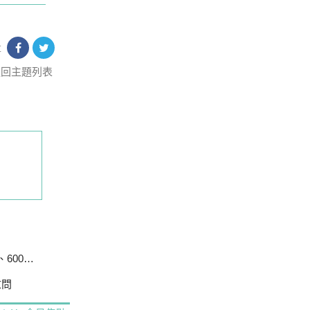
享
返回主題列表
戶停電
慰問