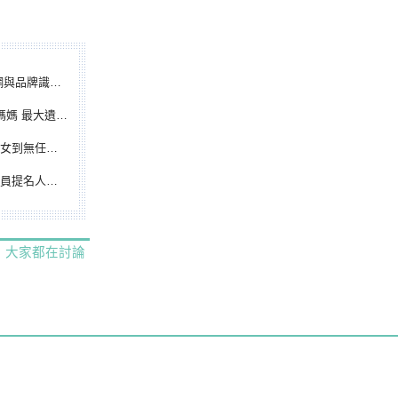
別標誌重磅啟用
遺憾無緣大聯盟
裁判人生國際發光
除名 將另提他人
大家都在討論