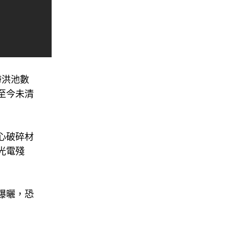
滯洪池數
至今未清
心破碎材
光電殘
曝曬，恐