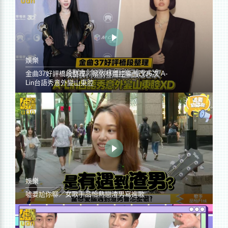
娛樂
金曲37好評橋段整理／蔡依林遭控編曲改36次 A-
Lin台語秀意外變山東腔
娛樂
噓要尬你聊／女歌手品怡熱戀渣男寫進歌