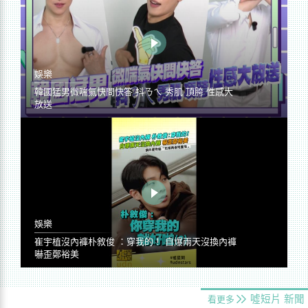
娛樂
韓國猛男微喘氣快問快答 抖ㄋㄟ 秀肌 頂胯 性感大
放送
娛樂
崔宇植沒內褲朴敘俊 ：穿我的！ 自爆兩天沒換內褲
嚇歪鄭裕美
噓短片
新聞
看更多