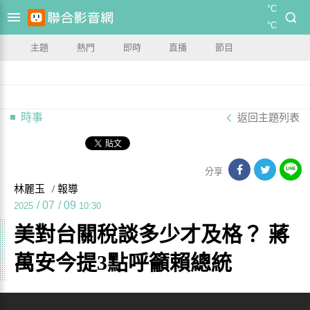
°C
°C
主題
熱門
即時
直播
節目
時事
返回主題列表
分享
林麗玉
/ 報導
/
07
/
09
2025
10:30
美對台關稅談多少才及格？ 蔣
萬安今提3點呼籲賴總統