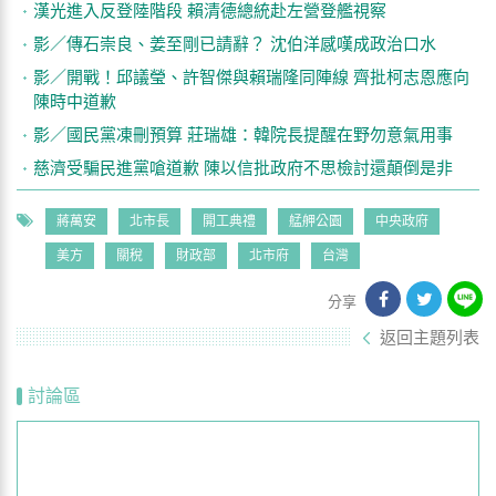
漢光進入反登陸階段 賴清德總統赴左營登艦視察
影／傳石崇良、姜至剛已請辭？ 沈伯洋感嘆成政治口水
影／開戰！邱議瑩、許智傑與賴瑞隆同陣線 齊批柯志恩應向
陳時中道歉
影／國民黨凍刪預算 莊瑞雄：韓院長提醒在野勿意氣用事
慈濟受騙民進黨嗆道歉 陳以信批政府不思檢討還顛倒是非
蔣萬安
北市長
開工典禮
艋舺公園
中央政府
美方
關稅
財政部
北市府
台灣
分享
返回主題列表
討論區