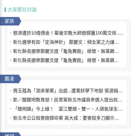
大家都在討論
家族
慈濟遭詐10億佣金！幕後宗教大師媳婦獲100萬交保...快步奔離不發一語
彰化選舉有如「定海神針」 鄭麗文：傾全黨之力讓彰化贏
彰化縣長選舉鄭麗文提「龜兔賽跑」 綠營、無黨籍忙否認是烏龜
彰化縣長選舉鄭麗文提「龜兔賽跑」 綠營、無黨籍忙否認是烏龜
霸凌
周玉蔻為「滾床單案」出庭...遭罵妖孽下地獄 張淑娟批：舌頭殺人有罪
影／醒醒吧教育部！民眾黨新北市議員參選人提出校園反毒防線升級政見
「聰明鎮」今上線！ 富江雙頭、雙一、人頭氣球全登場
新北市公公殺害媳婦命案 高大成：要害殺多刀顯示怨恨深