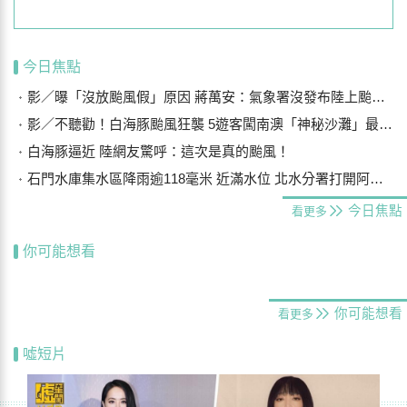
今日焦點
影／曝「沒放颱風假」原因 蔣萬安：氣象署沒發布陸上颱風警報
影／不聽勸！白海豚颱風狂襲 5遊客闖南澳「神秘沙灘」最高罰25萬
白海豚逼近 陸網友驚呼：這次是真的颱風！
石門水庫集水區降雨逾118毫米 近滿水位 北水分署打開阿姆坪防淤隧道
今日焦點
看更多
你可能想看
你可能想看
看更多
噓短片