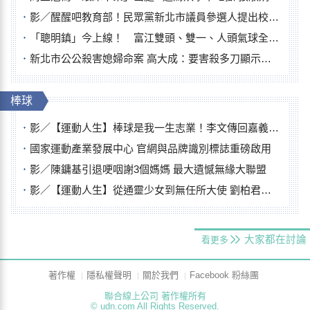
影／醒醒吧教育部！民眾黨新北市議員參選人提出校園反毒防線升級政見
「聰明鎮」今上線！ 富江雙頭、雙一、人頭氣球全登場
新北市公公殺害媳婦命案 高大成：要害殺多刀顯示怨恨深
棒球
影／【運動人生】棒球是我一生志業！李文傳回嘉義扎根點亮KANO精神
國家運動產業發展中心 官網與品牌識別標誌重磅啟用
影／陳鏞基引退哽咽謝3個媽媽 最大遺憾無緣大聯盟
影／【運動人生】從通靈少女到無任所大使 劉柏君女裁判人生國際發光
大家都在討論
看更多
著作權
隱私權聲明
關於我們
Facebook 粉絲團
聯合線上公司 著作權所有
© udn.com All Rights Reserved.