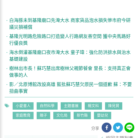
白海豚未到基隆廟口先淹大水 商家貨品泡水損失慘市府今研
議災損補償
基隆光明路危險路口打造變人行路網友善空間 獲中央馬路好
行優良獎
海水倒灌基隆廟口夜市淹大水 童子瑋：強化防洪排水與治水
基礎建設
樹林出市長！蘇巧慧出席樹林父親節餐會 里長：支持真正會
做事的人
影／北原博館改設高雄 藍批蘇巧慧欠原民一個道歉 蘇：不要
扭曲事實
小愛書人
自然科學
主題書展
楊文科
陳見賢
家庭教育
親子
文化局
新竹縣
嬰幼兒
分享