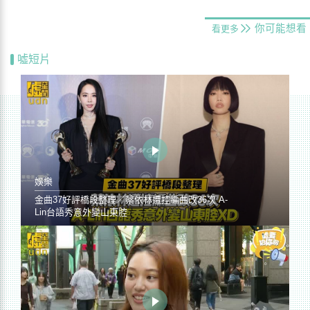
你可能想看
看更多
噓短片
娛樂
金曲37好評橋段整理／蔡依林遭控編曲改36次 A-
Lin台語秀意外變山東腔