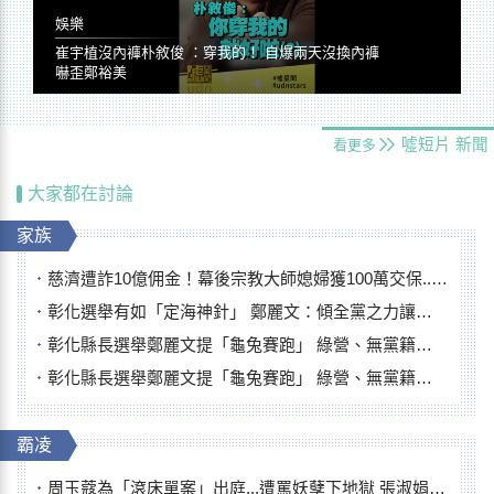
娛樂
崔宇植沒內褲朴敘俊 ：穿我的！ 自爆兩天沒換內褲
嚇歪鄭裕美
噓短片
新聞
看更多
大家都在討論
家族
慈濟遭詐10億佣金！幕後宗教大師媳婦獲100萬交保...快步奔離不發一語
彰化選舉有如「定海神針」 鄭麗文：傾全黨之力讓彰化贏
彰化縣長選舉鄭麗文提「龜兔賽跑」 綠營、無黨籍忙否認是烏龜
彰化縣長選舉鄭麗文提「龜兔賽跑」 綠營、無黨籍忙否認是烏龜
霸凌
周玉蔻為「滾床單案」出庭...遭罵妖孽下地獄 張淑娟批：舌頭殺人有罪