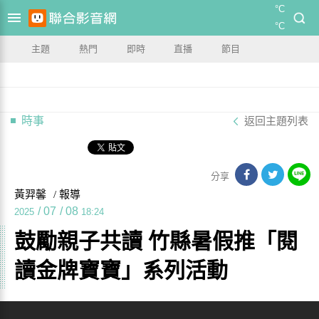
°C
°C
主題
熱門
即時
直播
節目
時事
返回主題列表
分享
黃羿馨
/ 報導
/
07
/
08
2025
18:24
鼓勵親子共讀 竹縣暑假推「閱
讀金牌寶寶」系列活動