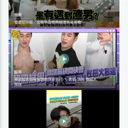
娛樂
噓要尬你聊／女歌手品怡熱戀渣男寫進歌
娛樂
韓國猛男微喘氣快問快答 抖ㄋㄟ 秀肌 頂胯 性感大
放送