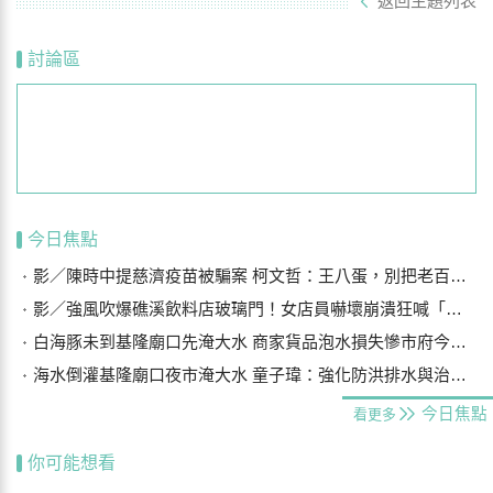
返回主題列表
討論區
今日焦點
影／陳時中提慈濟疫苗被騙案 柯文哲：王八蛋，別把老百姓當白痴
影／強風吹爆礁溪飲料店玻璃門！女店員嚇壞崩潰狂喊「手機在哪？」
白海豚未到基隆廟口先淹大水 商家貨品泡水損失慘市府今研議災損補償
海水倒灌基隆廟口夜市淹大水 童子瑋：強化防洪排水與治水基礎建設
今日焦點
看更多
你可能想看