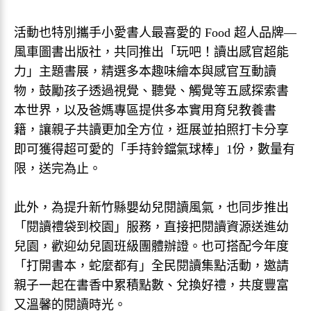
活動也特別攜手小愛書人最喜愛的 Food 超人品牌—
風車圖書出版社，共同推出「玩吧！讀出感官超能
力」主題書展，精選多本趣味繪本與感官互動讀
物，鼓勵孩子透過視覺、聽覺、觸覺等五感探索書
本世界，以及爸媽專區提供多本實用育兒教養書
籍，讓親子共讀更加全方位，逛展並拍照打卡分享
即可獲得超可愛的「手持鈴鐺氣球棒」1份，數量有
限，送完為止。
此外，為提升新竹縣嬰幼兒閱讀風氣，也同步推出
「閱讀禮袋到校園」服務，直接把閱讀資源送進幼
兒園，歡迎幼兒園班級團體辦證。也可搭配今年度
「打開書本，蛇麼都有」全民閱讀集點活動，邀請
親子一起在書香中累積點數、兌換好禮，共度豐富
又溫馨的閱讀時光。