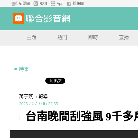
新聞網
RSS
App
粉絲團
主題
熱門
即時
直播
時事
萬于甄
/ 報導
/
07
/
06
2025
22:55
台南晚間刮強風 9千多