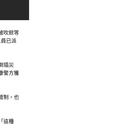
被吹掀等
人員已派
倒塌災
康警方獲
管制，也
「這種