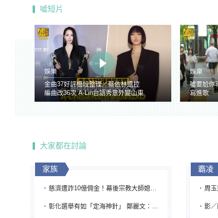
噓短片
娛樂
娛樂
金曲37好評橋段整理／蔡依林遭控
噓要尬你
編曲改36次 A-Lin台語秀意外變山東
寫進歌
腔
大家都在討論
家族
霸凌
慈濟遭詐10億佣金！幕後宗教大師媳婦獲100萬交保...快步奔離不發一語
周玉蔻為
彰化選舉有如「定海神針」 鄭麗文：傾全黨之力讓彰化贏
影／醒醒