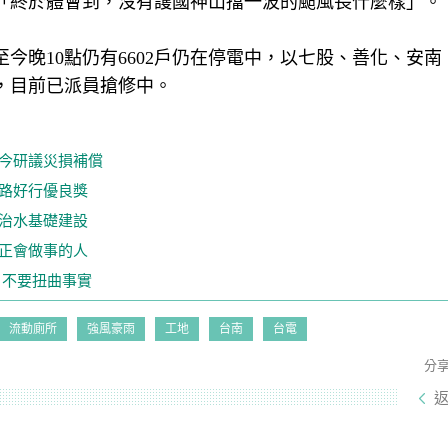
「終於體會到，沒有護國神山擋一波的颱風長什麼樣」。
至今晚10點仍有6602戶仍在停電中，以七股、善化、安
，目前已派員搶修中。
府今研議災損補償
馬路好行優良獎
與治水基礎建設
真正會做事的人
：不要扭曲事實
流動廁所
強風豪雨
工地
台南
台電
分