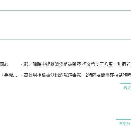
同心
影／陳時中提慈濟疫苗被騙案 柯文哲：王八蛋，別把老百
在哪？」
高雄男拒檢被測出酒駕還毒駕 2豬隊友開瑪莎拉蒂咆哮遭
看更
看更多