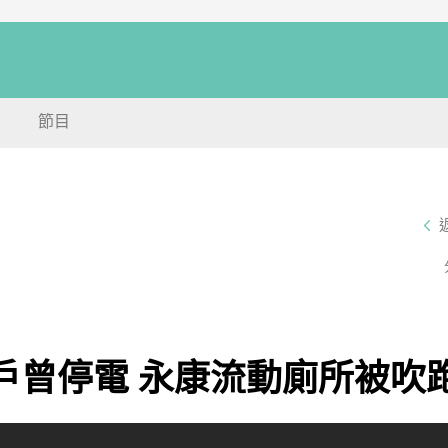
節目
戶曾停電 永康流動廁所被吹