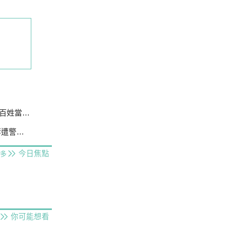
姓當白痴
警壓制
今日焦點
多
你可能想看