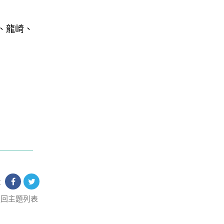
南、龍崎、
享
返回主題列表