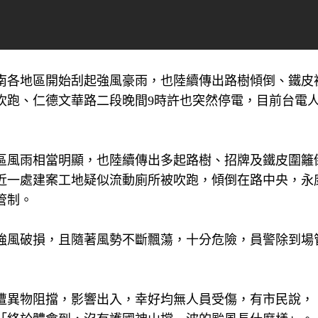
南各地區開始刮起強風豪雨，也陸續傳出路樹傾倒、鐵皮
吹跑、仁德文華路二段晚間9時許也突然停電，目前台電
區風雨相當明顯，也陸續傳出多起路樹、招牌及鐵皮圍籬
近一處建案工地疑似流動廁所被吹跑，傾倒在路中央，永
管制。
強風破損，且隨著風勢不斷飄蕩，十分危險，員警除到場
遭異物阻擋，影響出入，幸好均無人員受傷，有市民說，