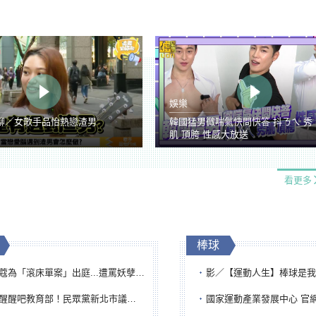
娛樂
聊／女歌手品怡熱戀渣男
韓國猛男微喘氣快問快答 抖ㄋㄟ 秀
肌 頂胯 性感大放送
看更多
棒球
「滾床單案」出庭...遭罵妖孽下地獄 張淑娟批：舌頭殺人有罪
影／【運動人生】棒球是我一生志業！李文傳回嘉義扎
吧教育部！民眾黨新北市議員參選人提出校園反毒防線升級政見
國家運動產業發展中心 官網與品牌識