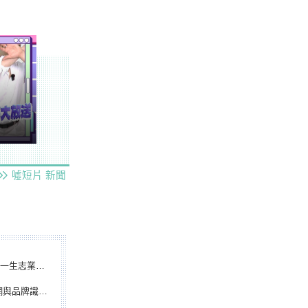
噓短片
新聞
根點亮KANO精神
別標誌重磅啟用