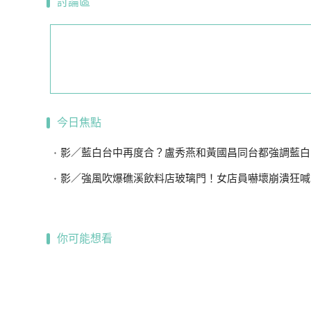
討論區
今日焦點
影／藍白台中再度合？盧秀燕和黃國昌同台都強調藍白
影／強風吹爆礁溪飲料店玻璃門！女店員嚇壞崩潰狂喊「手機
你可能想看