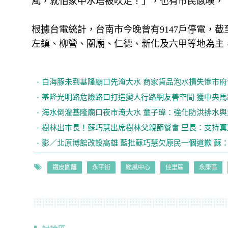
風，就怕家中水塔被吹走！」，也有市民感嘆，
根據台電統計，台南市今晚曾有9147戶停電，截
左鎮、柳營、關廟、仁德、新化及六甲等地為主
白海豚未到基隆廟口先淹大水 商家貨品泡水損失慘市
基隆光明路危險路口打造變人行路網友善空間 獲中央
海水倒灌基隆廟口夜市淹大水 童子瑋：強化防洪排水
樹林出市長！蘇巧慧出席樹林父親節餐會 里長：支持
影／北原博館改設高雄 藍批蘇巧慧欠原民一個道歉 蘇
鐵皮圍籬
永平街
颱風中心
佳里區
永康區