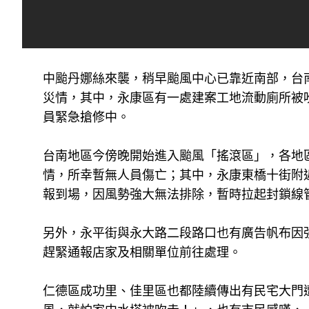
中颱丹娜絲來襲，稍早颱風中心已靠近南部，台
災情，其中，永康區有一處建案工地流動廁所被
員緊急搶修中。
台南地區今傍晚開始進入颱風「搖滾區」，各地
情，所幸暫無人員傷亡；其中，永康東橋十街附
報到場，因風勢強大無法排除，暫時拉起封鎖線
另外，永平街與永大路二段路口也有廣告帆布因
趕緊通報店家及相關單位前往處理。
仁德區成功里、佳里區也都陸續傳出有民宅大門