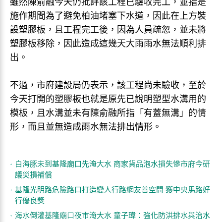
雖然陳俞融今天仍批評該工程已驗收完工，並指是
施作期間為了避免柏油堵塞下水道，因此在上方裝
設塑膠板，且工程完工後，因為人員疏忽，並未將
塑膠板移除，因此造成這幾天大雨雨水無法順利排
出。
不過，市府建設局仍表示，該工程尚未驗收，至於
今天打開的塑膠板也就是原先已說明塑型水溝用的
模板，且水溝並未有陳俞融所指「有蓋無溝」的情
形，而且並無造成雨水無法排出情形。
白海豚未到基隆廟口先淹大水 商家貨品泡水損失慘市府今研
議災損補償
基隆光明路危險路口打造變人行路網友善空間 獲中央馬路好
行優良獎
海水倒灌基隆廟口夜市淹大水 童子瑋：強化防洪排水與治水