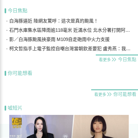
今日焦點
白海豚逼近 陸網友驚呼：這次是真的颱風！
石門水庫集水區降雨逾118毫米 近滿水位 北水分署打開阿姆坪防淤隧道
影／白海豚颱風挾豪雨 M109自走砲雨中火力支援
柯文哲指手上電子監控自嘲台灣當朝欽差要犯 盧秀燕：我們要更勇敢
今日焦點
看更多
你可能想看
你可能想看
看更多
噓短片