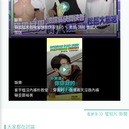
娛樂
韓國猛男微喘氣快問快答 抖ㄋㄟ 秀肌 頂胯 性感大
放送
娛樂
崔宇植沒內褲朴敘俊 ：穿我的！ 自爆兩天沒換內褲
嚇歪鄭裕美
噓短片
新聞
看更多
大家都在討論