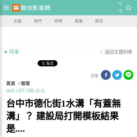
°C
°C
主題
熱門
即時
直播
節目
時事
返回主題列表
分享
黃寅
/ 報導
/
07
/
06
2025
19:15
台中市德化街1水溝「有蓋無
溝」？ 建設局打開模板結果
是....