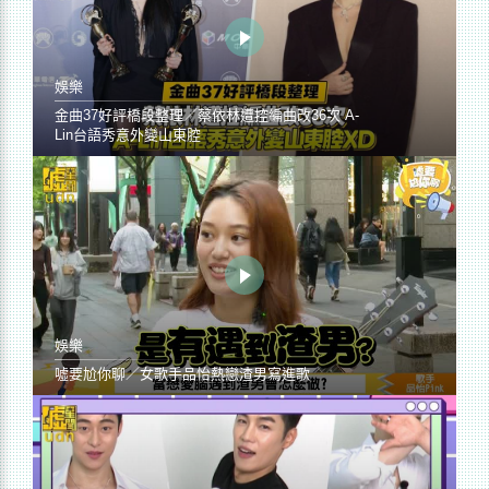
娛樂
金曲37好評橋段整理／蔡依林遭控編曲改36次 A-
Lin台語秀意外變山東腔
娛樂
噓要尬你聊／女歌手品怡熱戀渣男寫進歌