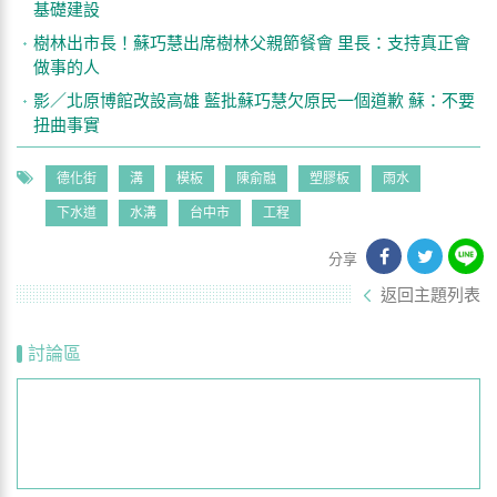
基礎建設
樹林出市長！蘇巧慧出席樹林父親節餐會 里長：支持真正會
做事的人
影／北原博館改設高雄 藍批蘇巧慧欠原民一個道歉 蘇：不要
扭曲事實
德化街
溝
模板
陳俞融
塑膠板
雨水
下水道
水溝
台中市
工程
分享
返回主題列表
討論區