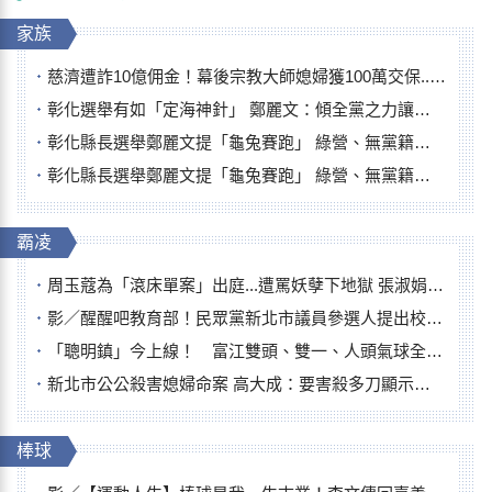
家族
慈濟遭詐10億佣金！幕後宗教大師媳婦獲100萬交保...快步奔離不發一語
彰化選舉有如「定海神針」 鄭麗文：傾全黨之力讓彰化贏
彰化縣長選舉鄭麗文提「龜兔賽跑」 綠營、無黨籍忙否認是烏龜
彰化縣長選舉鄭麗文提「龜兔賽跑」 綠營、無黨籍忙否認是烏龜
霸凌
周玉蔻為「滾床單案」出庭...遭罵妖孽下地獄 張淑娟批：舌頭殺人有罪
影／醒醒吧教育部！民眾黨新北市議員參選人提出校園反毒防線升級政見
「聰明鎮」今上線！ 富江雙頭、雙一、人頭氣球全登場
新北市公公殺害媳婦命案 高大成：要害殺多刀顯示怨恨深
棒球