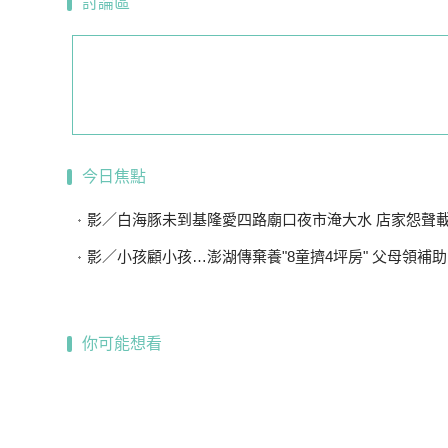
討論區
今日焦點
影／白海豚未到基隆愛四路廟口夜市淹大水 店家怨聲載道…
影／小孩顧小孩…澎湖傳棄養"8童擠4坪房" 父母領補助
你可能想看