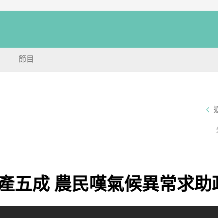
節目
產五成 農民嘆氣候異常求助