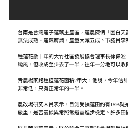
台南是台灣蓮子蓮藕主產區，蓮農陳情「因白天高
無法成熟、蓮藕腐爛，產量大減五成。市議員李
種蓮花數十年的大竹社區發展協會理事長徐偉淞
颱風，但收成至少去了一半，往年一分地可以收兩
青農楊家銘種植蓮花面積2甲大，他說，今年估
非常低，只有正常年的一半。
農改場研究人員表示，目測受損蓮田約有15%
嚴重，是否氣候異常照常還需進步檢定。許多田