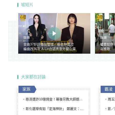
噓短片
娛樂
娛樂
金曲37好評橋段整理／蔡依林遭控
噓要尬你
編曲改36次 A-Lin台語秀意外變山東
寫進歌
腔
大家都在討論
家族
霸凌
慈濟遭詐10億佣金！幕後宗教大師媳婦獲100萬交保...快步奔離不發一語
周玉蔻為
彰化選舉有如「定海神針」 鄭麗文：傾全黨之力讓彰化贏
影／醒醒