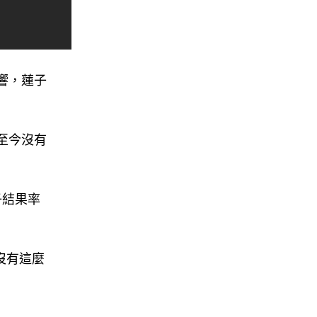
響，蓮子
至今沒有
子結果率
沒有這麼