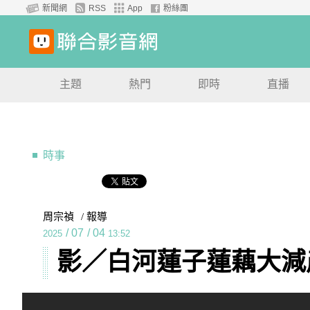
新聞網
RSS
App
粉絲團
主題
熱門
即時
直播
時事
周宗禎
/ 報導
/
07
/
04
2025
13:52
影／白河蓮子蓮藕大減