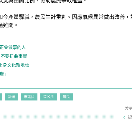
狀況與田間比例，協助農民爭取權益。
如今產量驟減，農民生計重創。因應氣候異常做出改善，
過難關。
真正會做事的人
：不要扭曲事實
化身文化新地標
鴦」
氣候
市議員
區公所
農民
分