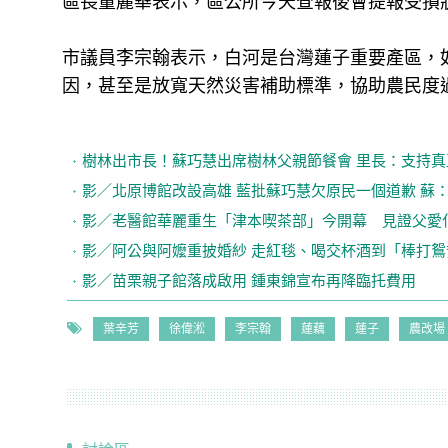
區長董麗華表示，區公所今天查報後會提報受損
市議員李宗翰表示，白河是台灣蓮子重要產區，
因，甚至是放寬天然災害補助標準，協助農民度
樹林出市長！蘇巧慧出席樹林父親節餐會 里長：支持
影／北原博館改設高雄 藍批蘇巧慧欠原民一個道歉 蘇
影／老醫館華麗重生「津本喫茶部」今開幕 見證父愛
影／阿公與阿嬤重披婚紗 走紅毯、喝交杯酒到「棒打鴛
影／苗栗親子館落成啟用 鍾東錦宣布再降臨托費用
葉辛芳
徐偉淞
李宗翰
蓮藕
蓮子
農改場