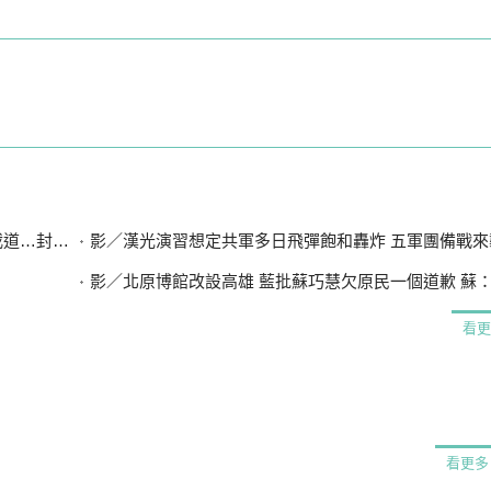
封路排水
影／漢光演習想定共軍多日飛彈飽和轟炸 五軍團備戰來
影／北原博館改設高雄 藍批蘇巧慧欠原民一個道歉 蘇：不要扭
看更
看更多