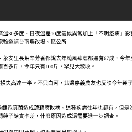
溫30多度、日夜溫差10度氣候異常加上「不明疫病」影
宗翰邀請台南農改場、區公所
、永安里長葉辛芳香都說去年颱風肆虐都還有67成，今年
百多斤，今年只有100斤，罕見大歉收。
計損失高達一半。不只白河，北邊嘉義農友也反映今年蓮
疑是鐮孢真菌造成蓮藕腐敗病。這種疾病往年也都有，但是
間蓮子結實率差，什麼原因造成還需要進一步調查。