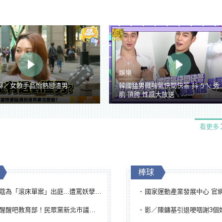
娛樂
聊／女歌手品怡熱戀渣男
韓國猛男微喘氣快問快答 抖ㄋㄟ 秀
肌 頂胯 性感大放送
看更多
棒球
「滾床單案」出庭...遭罵妖孽下地獄 張淑娟批：舌頭殺人有罪
國家運動產業發展中心 官網與品牌識
吧教育部！民眾黨新北市議員參選人提出校園反毒防線升級政見
影／陳鏞基引退哽咽謝3個媽媽 最大