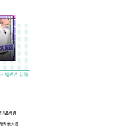
噓短片
新聞
別標誌重磅啟用
遺憾無緣大聯盟