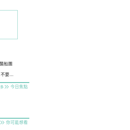
襲船團
曲事實
今日焦點
多
你可能想看