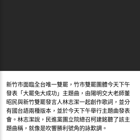
新竹市面臨全台唯一雙罷，竹市雙罷團體今天下午
發表「大罷免大成功」主題曲，由陽明交大老師董
昭民與新竹雙罷發言人林志潔一起創作歌詞，並分
有國台語兩種版本，並於今天下午舉行主題曲發表
會。林志潔說，民進黨團立院總召柯建銘聽了該主
題曲稱，就像是吹響勝利號角的詠歎調。