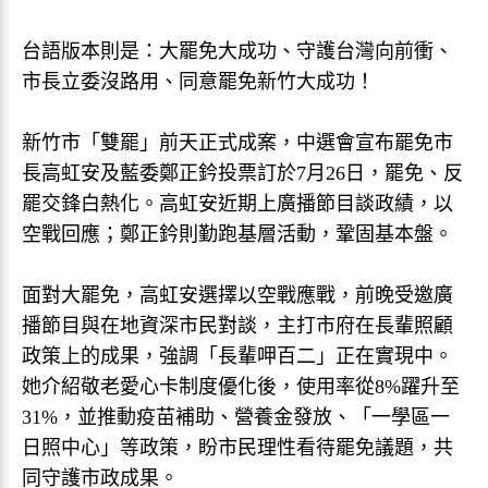
台語版本則是：大罷免大成功、守護台灣向前衝、
市長立委沒路用、同意罷免新竹大成功！
新竹市「雙罷」前天正式成案，中選會宣布罷免市
長高虹安及藍委鄭正鈐投票訂於7月26日，罷免、反
罷交鋒白熱化。高虹安近期上廣播節目談政績，以
空戰回應；鄭正鈐則勤跑基層活動，鞏固基本盤。
面對大罷免，高虹安選擇以空戰應戰，前晚受邀廣
播節目與在地資深市民對談，主打市府在長輩照顧
政策上的成果，強調「長輩呷百二」正在實現中。
她介紹敬老愛心卡制度優化後，使用率從8%躍升至
31%，並推動疫苗補助、營養金發放、「一學區一
日照中心」等政策，盼市民理性看待罷免議題，共
同守護市政成果。