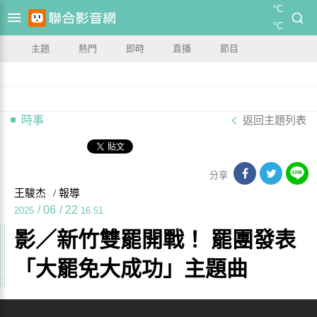
°C
°C
主題
熱門
即時
直播
節目
時事
返回主題列表
分享
王駿杰
/ 報導
/
06
/
22
2025
16:51
影／新竹雙罷開戰！ 罷團發表
「大罷免大成功」主題曲