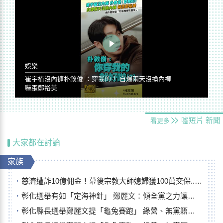
娛樂
崔宇植沒內褲朴敘俊 ：穿我的！ 自爆兩天沒換內褲
嚇歪鄭裕美
噓短片
新聞
看更多
大家都在討論
家族
慈濟遭詐10億佣金！幕後宗教大師媳婦獲100萬交保...快步奔離不發一語
彰化選舉有如「定海神針」 鄭麗文：傾全黨之力讓彰化贏
彰化縣長選舉鄭麗文提「龜兔賽跑」 綠營、無黨籍忙否認是烏龜