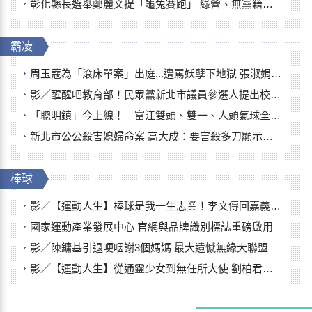
彰化縣長選舉鄭麗文提「龜兔賽跑」 綠營、無黨籍忙否認是烏龜
霸凌
周玉蔻為「滾床單案」出庭...遭罵妖孽下地獄 張淑娟批：舌頭殺人有罪
影／醒醒吧教育部！民眾黨新北市議員參選人提出校園反毒防線升級政見
「聰明鎮」今上線！ 富江雙頭、雙一、人頭氣球全登場
新北市公公殺害媳婦命案 高大成：要害殺多刀顯示怨恨深
棒球
影／【運動人生】棒球是我一生志業！李文傳回嘉義扎根點亮KANO精神
國家運動產業發展中心 官網與品牌識別標誌重磅啟用
影／陳鏞基引退哽咽謝3個媽媽 最大遺憾無緣大聯盟
影／【運動人生】從通靈少女到無任所大使 劉柏君女裁判人生國際發光