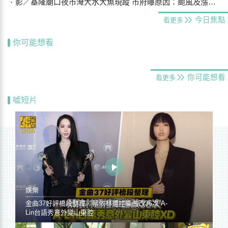
影／基隆廟口夜市淹大水大魚現蹤 市府曝原因：颱風及漲潮海水倒灌
今日焦點
看更多
你可能想看
你可能想看
看更多
噓短片
娛樂
金曲37好評橋段整理／蔡依林遭控編曲改36次 A-
Lin台語秀意外變山東腔