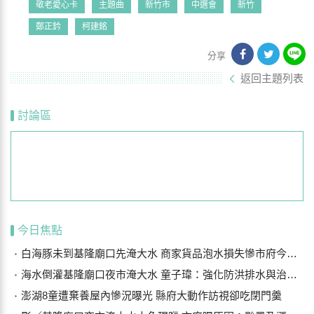
敬老愛心卡
主題曲
新竹市
中選會
新竹
鄭正鈐
柯建銘
分享
返回主題列表
討論區
今日焦點
白海豚未到基隆廟口先淹大水 商家貨品泡水損失慘市府今研議災損補償
海水倒灌基隆廟口夜市淹大水 童子瑋：強化防洪排水與治水基礎建設
澎湖8童遭棄養屋內慘況曝光 縣府大動作訪視卻吃閉門羹