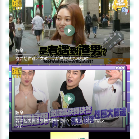
娛樂
噓要尬你聊／女歌手品怡熱戀渣男寫進歌
娛樂
韓國猛男微喘氣快問快答 抖ㄋㄟ 秀肌 頂胯 性感大
放送