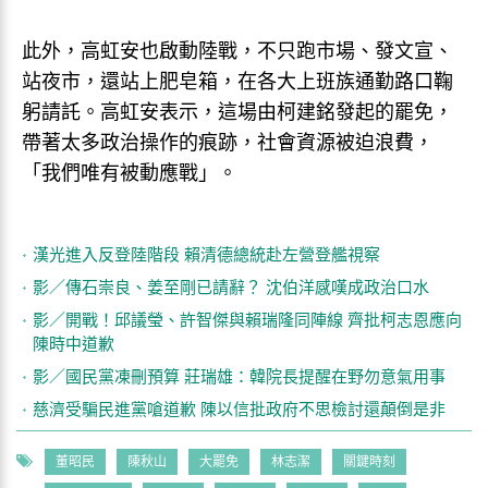
此外，高虹安也啟動陸戰，不只跑市場、發文宣、
站夜市，還站上肥皂箱，在各大上班族通勤路口鞠
躬請託。高虹安表示，這場由柯建銘發起的罷免，
帶著太多政治操作的痕跡，社會資源被迫浪費，
「我們唯有被動應戰」。
漢光進入反登陸階段 賴清德總統赴左營登艦視察
影／傳石崇良、姜至剛已請辭？ 沈伯洋感嘆成政治口水
影／開戰！邱議瑩、許智傑與賴瑞隆同陣線 齊批柯志恩應向
陳時中道歉
影／國民黨凍刪預算 莊瑞雄：韓院長提醒在野勿意氣用事
慈濟受騙民進黨嗆道歉 陳以信批政府不思檢討還顛倒是非
董昭民
陳秋山
大罷免
林志潔
關鍵時刻