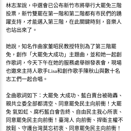
林志潔說，中選會已公布新竹市將舉行大罷免三階
投票，新竹雙罷在第一階和第二階都有市民們的踴
躍支持，才能邁入第三階，在此關鍵時刻，音樂人
也站出來了。
她說，知名作曲家董昭民教授特別為了第三階罷
免，創作「大罷免大成功」主題曲，並和她一起創
作歌詞，今天下午在她的服務處舉辦發表會，現場
也邀來主持人歌手Lisa和創作歌手陳秋山與數十名
志工們一起合唱。
全曲歌詞如下：大罷免 大成功、藍白賣台被砲轟、
親共立委全部都清空、同意罷免民主向前衝！大罷
免 氣如虹、腐朽藍白會告終、自由民主我心所衷、
同意罷免民主向前衝！臺灣人 向前衝、捍衛主權不
放鬆、守護台灣莫忘初衷、同意罷免民主向前衝！