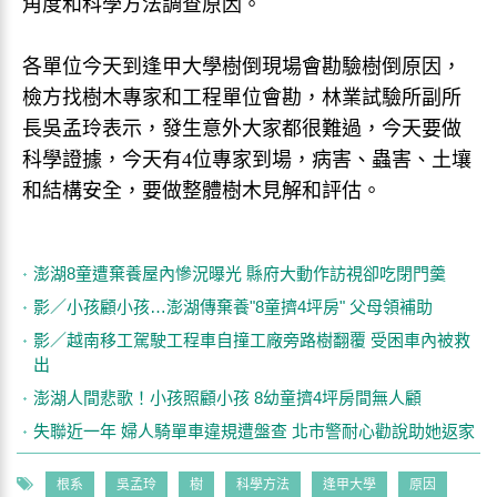
角度和科學方法調查原因。
各單位今天到逢甲大學樹倒現場會勘驗樹倒原因，
檢方找樹木專家和工程單位會勘，林業試驗所副所
長吳孟玲表示，發生意外大家都很難過，今天要做
科學證據，今天有4位專家到場，病害、蟲害、土壤
和結構安全，要做整體樹木見解和評估。
澎湖8童遭棄養屋內慘況曝光 縣府大動作訪視卻吃閉門羹
影／小孩顧小孩…澎湖傳棄養"8童擠4坪房" 父母領補助
影／越南移工駕駛工程車自撞工廠旁路樹翻覆 受困車內被救
出
澎湖人間悲歌！小孩照顧小孩 8幼童擠4坪房間無人顧
失聯近一年 婦人騎單車違規遭盤查 北市警耐心勸說助她返家
根系
吳孟玲
樹
科學方法
逢甲大學
原因