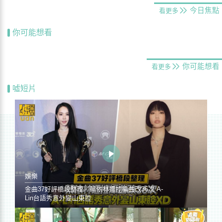
今日焦點
看更多
你可能想看
你可能想看
看更多
噓短片
娛樂
金曲37好評橋段整理／蔡依林遭控編曲改36次 A-
Lin台語秀意外變山東腔