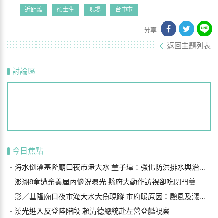
近距離
碩士生
現場
台中市
分享
返回主題列表
討論區
今日焦點
海水倒灌基隆廟口夜市淹大水 童子瑋：強化防洪排水與治水基礎建設
澎湖8童遭棄養屋內慘況曝光 縣府大動作訪視卻吃閉門羹
影／基隆廟口夜市淹大水大魚現蹤 市府曝原因：颱風及漲潮海水倒灌
漢光進入反登陸階段 賴清德總統赴左營登艦視察