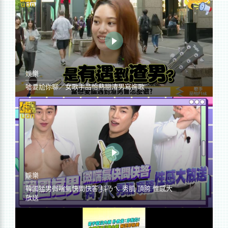
娛樂
噓要尬你聊／女歌手品怡熱戀渣男寫進歌
娛樂
韓國猛男微喘氣快問快答 抖ㄋㄟ 秀肌 頂胯 性感大
放送