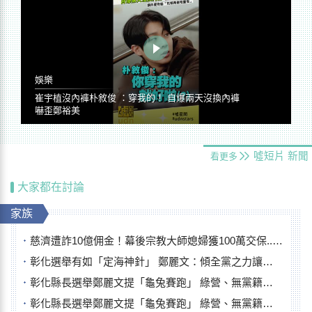
娛樂
崔宇植沒內褲朴敘俊 ：穿我的！ 自爆兩天沒換內褲
嚇歪鄭裕美
噓短片
新聞
看更多
大家都在討論
家族
慈濟遭詐10億佣金！幕後宗教大師媳婦獲100萬交保...快步奔離不發一語
彰化選舉有如「定海神針」 鄭麗文：傾全黨之力讓彰化贏
彰化縣長選舉鄭麗文提「龜兔賽跑」 綠營、無黨籍忙否認是烏龜
彰化縣長選舉鄭麗文提「龜兔賽跑」 綠營、無黨籍忙否認是烏龜