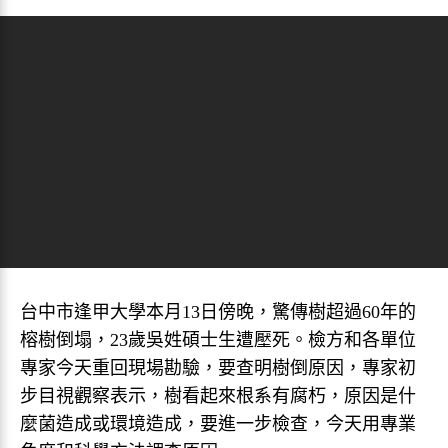
台中市逢甲大學本月13日傍晚，驚傳樹超過60年的
榕樹倒塌，23歲吳姓碩士生遭壓死。檢方和各單位
專家今天重回現場勘驗，要查明樹倒原因，專家初
步目視觀察表示，樹看起來根系有腐朽，原因是什
麼菌造成或環境造成，要進一步檢查，今天用專業