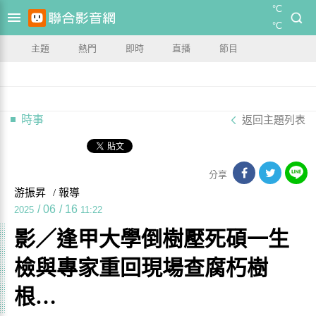
°C
°C
主題
熱門
即時
直播
節目
時事
返回主題列表
分享
游振昇
/ 報導
/
06
/
16
2025
11:22
影／逢甲大學倒樹壓死碩一生
檢與專家重回現場查腐朽樹
根…