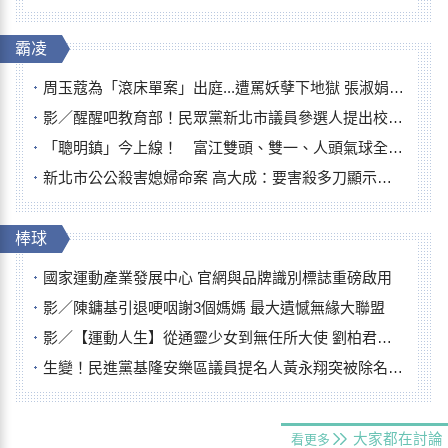
霸凌
周玉蔻為「滾床單案」出庭...遭罵妖孽下地獄 張淑娟批：舌頭殺人有罪
影／醒醒吧教育部！民眾黨新北市議員參選人提出校園反毒防線升級政見
「聰明鎮」今上線！ 富江雙頭、雙一、人頭氣球全登場
新北市公公殺害媳婦命案 高大成：要害殺多刀顯示怨恨深
棒球
國家運動產業發展中心 官網與品牌識別標誌重磅啟用
影／陳鏞基引退哽咽謝3個媽媽 最大遺憾無緣大聯盟
影／【運動人生】從通靈少女到無任所大使 劉柏君女裁判人生國際發光
生變！民進黨基隆安樂區議員提名人黃永翔突被除名 將另提他人
大家都在討論
看更多