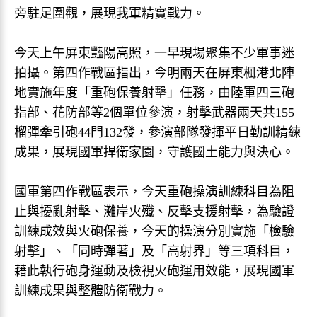
旁駐足圍觀，展現我軍精實戰力。
今天上午屏東豔陽高照，一早現場聚集不少軍事迷
拍攝。第四作戰區指出，今明兩天在屏東楓港北陣
地實施年度「重砲保養射擊」任務，由陸軍四三砲
指部、花防部等2個單位參演，射擊武器兩天共155
榴彈牽引砲44門132發，參演部隊發揮平日勤訓精練
成果，展現國軍捍衛家園，守護國土能力與決心。
國軍第四作戰區表示，今天重砲操演訓練科目為阻
止與擾亂射擊、灘岸火殲、反擊支援射擊，為驗證
訓練成效與火砲保養，今天的操演分別實施「檢驗
射擊」、「同時彈著」及「高射界」等三項科目，
藉此執行砲身運動及檢視火砲運用效能，展現國軍
訓練成果與整體防衛戰力。