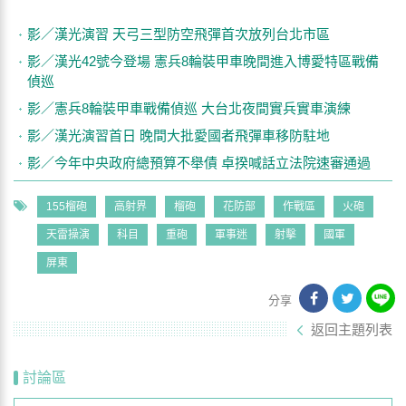
影／漢光演習 天弓三型防空飛彈首次放列台北市區
影／漢光42號今登場 憲兵8輪裝甲車晚間進入博愛特區戰備
偵巡
影／憲兵8輪裝甲車戰備偵巡 大台北夜間實兵實車演練
影／漢光演習首日 晚間大批愛國者飛彈車移防駐地
影／今年中央政府總預算不舉債 卓揆喊話立法院速審通過
155榴砲
高射界
榴砲
花防部
作戰區
火砲
天雷操演
科目
重砲
軍事迷
射擊
國軍
屏東
分享
返回主題列表
討論區