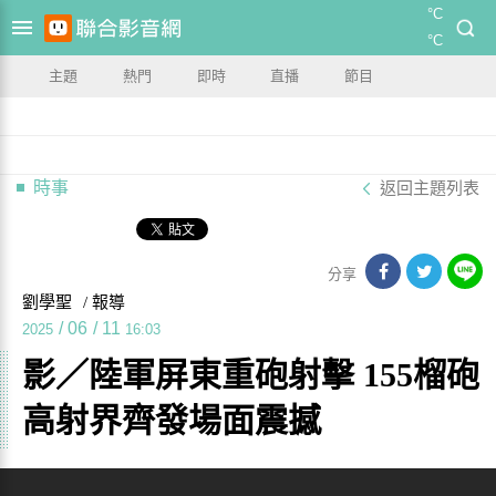
°C
°C
主題
熱門
即時
直播
節目
時事
返回主題列表
分享
劉學聖
/ 報導
/
06
/
11
2025
16:03
影／陸軍屏東重砲射擊 155榴砲
高射界齊發場面震撼