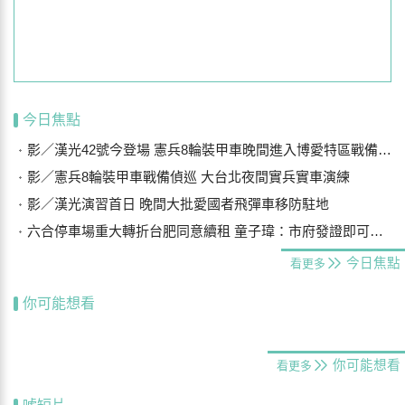
今日焦點
影／漢光42號今登場 憲兵8輪裝甲車晚間進入博愛特區戰備偵巡
影／憲兵8輪裝甲車戰備偵巡 大台北夜間實兵實車演練
影／漢光演習首日 晚間大批愛國者飛彈車移防駐地
六合停車場重大轉折台肥同意續租 童子瑋：市府發證即可合法經營
今日焦點
看更多
你可能想看
你可能想看
看更多