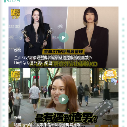
噓短片
娛樂
金曲37好評橋段整理／蔡依林遭控編曲改36次 A-
Lin台語秀意外變山東腔
娛樂
噓要尬你聊／女歌手品怡熱戀渣男寫進歌