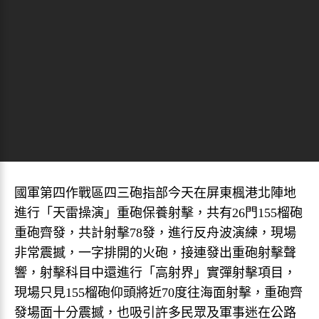
國軍第四作戰區四三砲指部今天在屏東楓港北陣地
進行「天雷操演」重砲保養射擊，共有26門155榴砲
重砲齊發，共計射擊78發，進行反舟波演練，現場
非常震撼，一字排開的火砲，接連發出重砲射擊聲
響，射擊科目中還進行「高射界」實彈射擊項目，
現場只見155榴砲仰頭將近70度往海面射擊，重砲齊
發場面十分震撼，也吸引許多民眾及軍事迷在公路