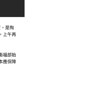
賣，是掏
，上午再
衛福部始
本應保障