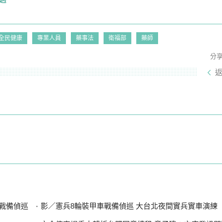
全民健康
專業人員
藥事法
衛福部
藥師
分
區戰備偵巡
影／憲兵8輪裝甲車戰備偵巡 大台北夜間實兵實車演練