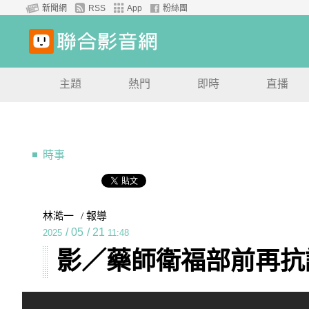
新聞網
RSS
App
粉絲團
主題
熱門
即時
直播
時事
林澔一
/ 報導
/
05
/
21
2025
11:48
影／藥師衛福部前再抗