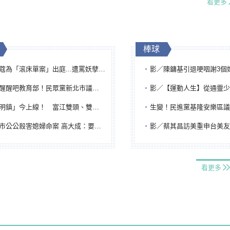
看更多
棒球
「滾床單案」出庭...遭罵妖孽下地獄 張淑娟批：舌頭殺人有罪
影／陳鏞基引退哽咽謝3個媽媽 最大
吧教育部！民眾黨新北市議員參選人提出校園反毒防線升級政見
影／【運動人生】從通靈少女到無任所大使 劉柏君女
鎮」今上線！ 富江雙頭、雙一、人頭氣球全登場
生變！民進黨基隆安樂區議員提名人黃永翔突被
公公殺害媳婦命案 高大成：要害殺多刀顯示怨恨深
影／蔡其昌訪美重申台美友誼 擔任MLB大
看更多