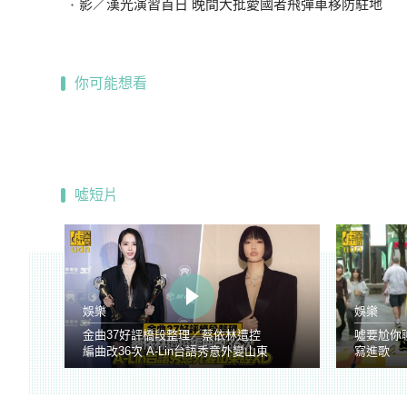
影／漢光演習首日 晚間大批愛國者飛彈車移防駐地
你可能想看
噓短片
娛樂
娛樂
金曲37好評橋段整理／蔡依林遭控
噓要尬你
編曲改36次 A-Lin台語秀意外變山東
寫進歌
腔