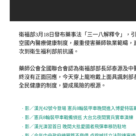
衛福部3月18日發布藥事法「三一八解釋令」，
空國內醫療健康制度，嚴重侵害藥師執業範疇，
次到衛生福利部前抗議。
藥師公會全國聯合會認為衛福部部長邱泰源及中
終沒有正面回應，今天穿上龍袍戴上面具諷刺部
全民健康的制度，變成風險的根源。
影／漢光42號今登場 憲兵8輪裝甲車晚間進入博愛特區
影／憲兵8輪裝甲車戰備偵巡 大台北夜間實兵實車演練
影／漢光演習首日 晚間大批愛國者飛彈車移防駐地
影／今年中央政府總預算不舉債 卓揆喊話立法院速審通