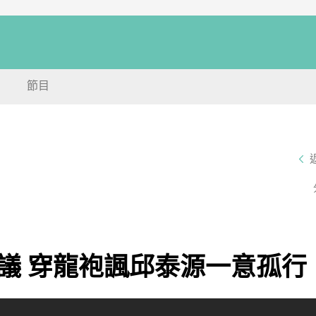
節目
議 穿龍袍諷邱泰源一意孤行