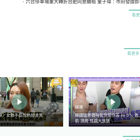
六合停車場重大轉折台肥同意續租 童子瑋：市府發證即可
看更
看更多
娛樂
聊／女歌手品怡熱戀渣男
韓國猛男微喘氣快問快答 抖ㄋㄟ 秀
肌 頂胯 性感大放送