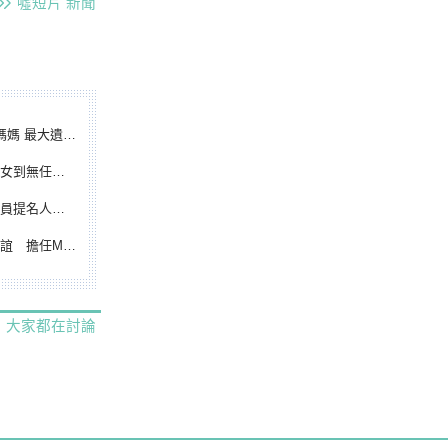
噓短片
新聞
遺憾無緣大聯盟
裁判人生國際發光
除名 將另提他人
都會台灣日開球嘉賓
大家都在討論