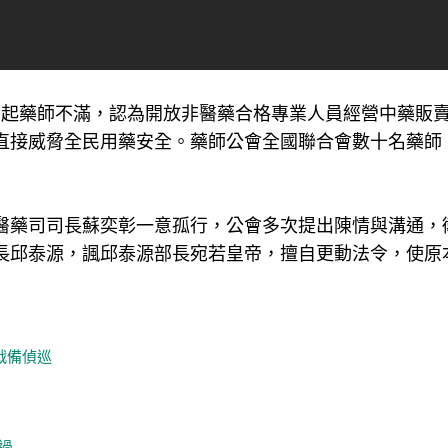
引起藥師不滿，認為開放非醫藥合格專業人員經營中藥販
直接威脅全民用藥安全。藥師公會全國聯合會數十名藥師
醫藥司司長蘇奕彰一意孤行，公會多次提出陳情與溝通，
長邱泰源，諷邱泰源部長宛若皇帝，擅自更動法令，使原
戰備偵巡
過