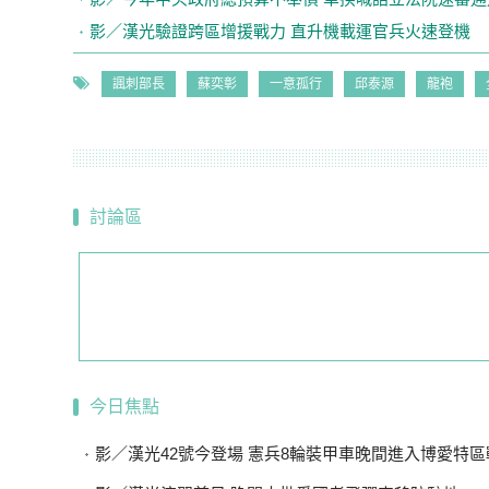
影／漢光驗證跨區增援戰力 直升機載運官兵火速登機
諷刺部長
蘇奕彰
一意孤行
邱泰源
龍袍
討論區
今日焦點
影／漢光42號今登場 憲兵8輪裝甲車晚間進入博愛特