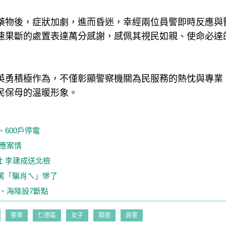
藥物後，症狀加劇，進而昏迷，幸經兩位員警即時反應與
速果斷的處置表達萬分感謝，感佩其視民如親、使命必達
英勇積極作為，不僅彰顯警察機關為民服務的熱忱與專業
民保母的溫暖形象。
600戶停電
應案情
仕 李建成送北檢
罵「騙肖ㄟ」慘了
、海陸設7斷點
警車
仁德區
女子
開道
員警