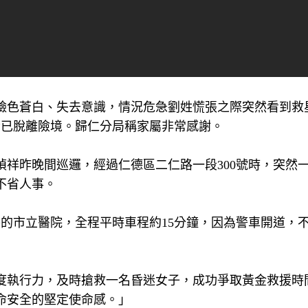
臉色蒼白、失去意識，情況危急劉姓慌張之際突然看到救
今已脫離險境。歸仁分局稱家屬非常感謝。
祥昨晚間巡邏，經過仁德區二仁路一段300號時，突然
不省人事。
的市立醫院，全程平時車程約15分鐘，因為警車開道，不
度執行力，及時搶救一名昏迷女子，成功爭取黃金救援時
命安全的堅定使命感。」