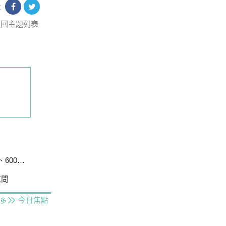
享
返回主題列表
戶停電
慰問
今日焦點
多