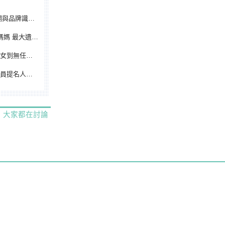
別標誌重磅啟用
遺憾無緣大聯盟
裁判人生國際發光
除名 將另提他人
大家都在討論