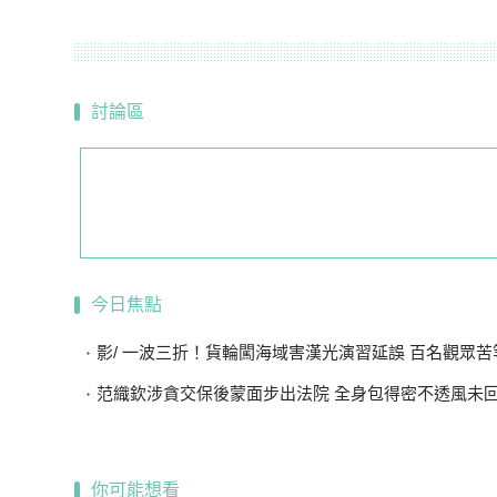
討論區
今日焦點
影/ 一波三折！貨輪闖海域害漢光演習延誤 百名觀眾苦等
范織欽涉貪交保後蒙面步出法院 全身包得密不透風未
你可能想看