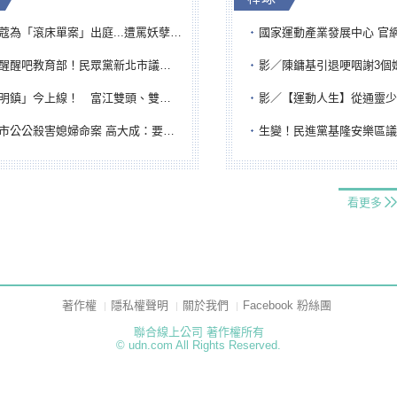
「滾床單案」出庭...遭罵妖孽下地獄 張淑娟批：舌頭殺人有罪
國家運動產業發展中心 官網與品牌識
吧教育部！民眾黨新北市議員參選人提出校園反毒防線升級政見
影／陳鏞基引退哽咽謝3個媽媽 最大
鎮」今上線！ 富江雙頭、雙一、人頭氣球全登場
影／【運動人生】從通靈少女到無任所大使 劉柏君女
公公殺害媳婦命案 高大成：要害殺多刀顯示怨恨深
生變！民進黨基隆安樂區議員提名人黃永翔突被
看更多
著作權
隱私權聲明
關於我們
Facebook 粉絲團
聯合線上公司 著作權所有
© udn.com All Rights Reserved.