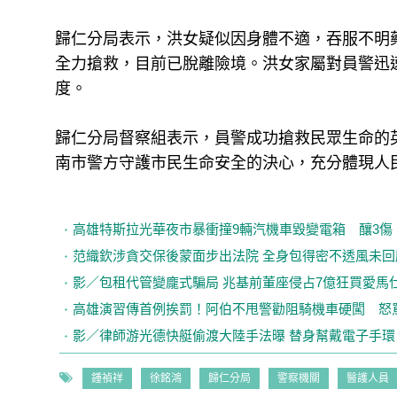
歸仁分局表示，洪女疑似因身體不適，吞服不明
全力搶救，目前已脫離險境。洪女家屬對員警迅
度。
歸仁分局督察組表示，員警成功搶救民眾生命的
南市警方守護市民生命安全的決心，充分體現人
高雄特斯拉光華夜市暴衝撞9輛汽機車毀變電箱 釀3傷、
范織欽涉貪交保後蒙面步出法院 全身包得密不透風未回
影／包租代管變龐式騙局 兆基前董座侵占7億狂買愛馬
高雄演習傳首例挨罰！阿伯不甩警勸阻騎機車硬闖 怒
影／律師游光德快艇偷渡大陸手法曝 替身幫戴電子手環
鍾禎祥
徐銘鴻
歸仁分局
警察機關
醫護人員