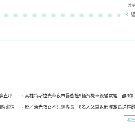
分
直呼可惜
高雄特斯拉光華夜市暴衝撞9輛汽機車毀變電箱 釀3傷、600
回應案情
影／漢光教召不只練專長 8名人父重返部隊旅長送禮
看更