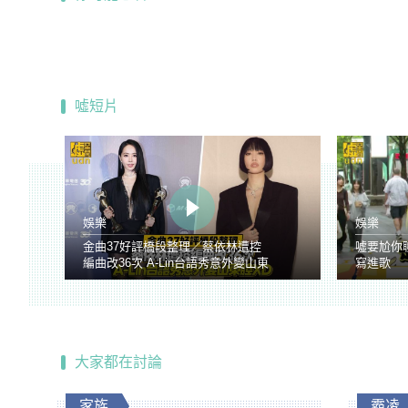
噓短片
娛樂
娛樂
金曲37好評橋段整理／蔡依林遭控
噓要尬你
編曲改36次 A-Lin台語秀意外變山東
寫進歌
腔
大家都在討論
家族
霸凌