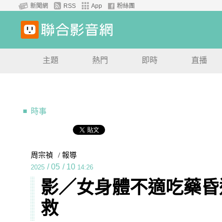
新聞網
RSS
App
粉絲團
主題
熱門
即時
直播
時事
周宗禎
/ 報導
/
05
/
10
2025
14:26
影／女身體不適吃藥昏
救