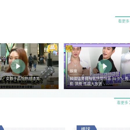
看更多
娛樂
聊／女歌手品怡熱戀渣男
韓國猛男微喘氣快問快答 抖ㄋㄟ 秀
肌 頂胯 性感大放送
看更多
棒球