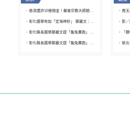
慈濟遭詐10億佣金！幕後宗教大師媳婦獲100萬交保...快步奔離不發一語
周玉蔻為
彰化選舉有如「定海神針」 鄭麗文：傾全黨之力讓彰化贏
影／醒醒
彰化縣長選舉鄭麗文提「龜兔賽跑」 綠營、無黨籍忙否認是烏龜
「聰明
彰化縣長選舉鄭麗文提「龜兔賽跑」 綠營、無黨籍忙否認是烏龜
新北市