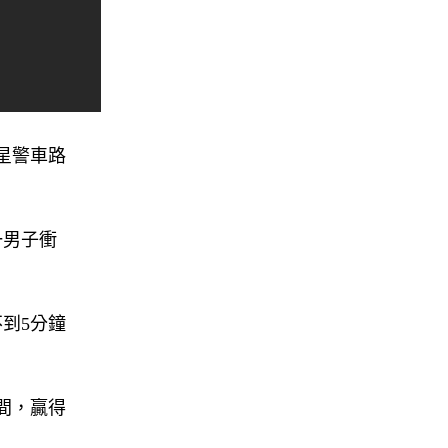
星警車路
一男子衝
到5分鐘
間，贏得