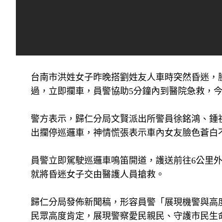
台南市洪姓女子昨晚搭劉姓友人車時突然昏迷，
過，立即攔車，員警協助5分鐘內到醫院急救，
警方表示，歸仁分局文賢派出所警員徐銘鴻、鍾禎
出攔停巡邏車，神情慌張表示車內女友臉色蒼白
員警立即駕駛巡邏車鳴笛開道，護送前往6公里外
就將昏迷女子交由醫護人員搶救。
歸仁分局發佈新聞稿，形容員警「展現機警與高
民眾高度肯定，展現警察愛民親民、守護市民生