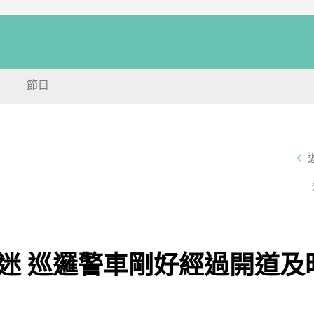
節目
迷 巡邏警車剛好經過開道及