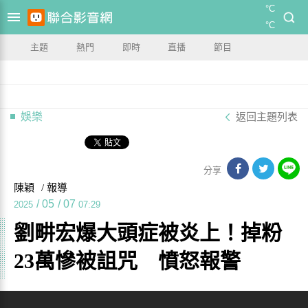
°C
°C
主題
熱門
即時
直播
節目
娛樂
返回主題列表
分享
陳穎
/ 報導
/
05
/
07
2025
07:29
劉畊宏爆大頭症被炎上！掉粉
23萬慘被詛咒 憤怒報警