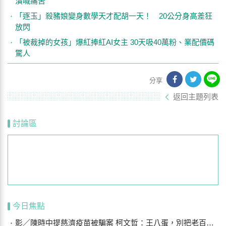
潰喊痛苦
「逐玉」殺豬娘變身數學天才配胡一天！ 20公分身高差狂
放閃
「被裁掉的女孩」爆紅捧紅AI女主 30天吸40萬粉、業配價碼
驚人
分享
返回主題列表
討論區
今日焦點
影／陳時中提慈濟疫苗被騙案 柯文哲：王八蛋，別把老百姓當白痴