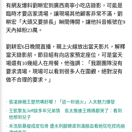
有網友爆料劉畊宏到廣西南寧小吃店錄影，可能是
臨時才要店家清場，讓現場其他顧客非常不滿，劉
畊宏「大頭又要排長」瞬間傳開，讓他抖音帳號在9
天內掉粉23萬。
劉耕宏6日晚間直播，親上火線放出當天影片，解釋
當天錄影前，節目組有向店家預定座位，可是當天
場還有10幾組人在用餐，他強調：「我跟團隊沒有
要求清場，現場可以看到很多人在圍觀，絕對沒有
做不合理的要求。」
張凌赫親王楚然嘴好嘟！「這一秒過火」人夫魅力爆發
王凱摯友Jeff談多年兄弟情 長太像連王媽媽都哭了：看到
他想到兒子
禾浩辰暴瘦成皮包骨 遭水刑腳鐐虐到滿臉血看她狂吃控肉崩