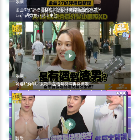
娛樂
金曲37好評橋段整理／蔡依林遭控編曲改36次 A-
Lin台語秀意外變山東腔
娛樂
噓要尬你聊／女歌手品怡熱戀渣男寫進歌
娛樂