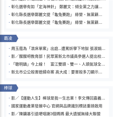
彰化選舉有如「定海神針」 鄭麗文：傾全黨之力讓彰化贏
彰化縣長選舉鄭麗文提「龜兔賽跑」 綠營、無黨籍忙否認是烏龜
彰化縣長選舉鄭麗文提「龜兔賽跑」 綠營、無黨籍忙否認是烏龜
霸凌
周玉蔻為「滾床單案」出庭...遭罵妖孽下地獄 張淑娟批：舌頭殺人有罪
影／醒醒吧教育部！民眾黨新北市議員參選人提出校園反毒防線升級政見
「聰明鎮」今上線！ 富江雙頭、雙一、人頭氣球全登場
新北市公公殺害媳婦命案 高大成：要害殺多刀顯示怨恨深
棒球
影／【運動人生】棒球是我一生志業！李文傳回嘉義扎根點亮KANO精神
國家運動產業發展中心 官網與品牌識別標誌重磅啟用
影／陳鏞基引退哽咽謝3個媽媽 最大遺憾無緣大聯盟