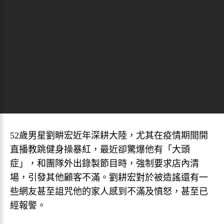
52歲男星劉畊宏近年深耕大陸，尤其在疫情期間開
直播教跳健身操暴紅，最近卻驚爆他有「大頭
症」，和團隊外出錄製節目時，強制要求店內清
場，引發其他顧客不滿。劉耕宏對於被造謠還有一
些網友甚至詛咒他的家人感到不滿及憤怒，甚至已
經報警。