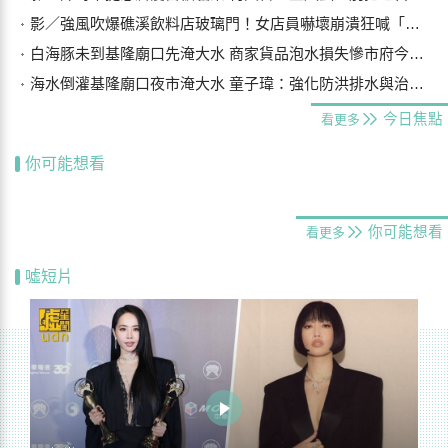
影／強風吹爆礁溪飲料店玻璃門！女店員嚇壞崩潰狂喊「手機在哪？」
白海豚未到基隆廟口先淹大水 商家貨品泡水損失慘市府今研議災損補償
海水倒灌基隆廟口夜市淹大水 童子瑋：強化防洪排水與治水基礎建設
今日焦點
看更多
你可能想看
你可能想看
看更多
噓短片