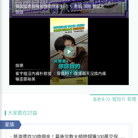
韓國猛男微喘氣快問快答 抖ㄋㄟ 秀肌 頂胯 性感大
放送
娛樂
崔宇植沒內褲朴敘俊 ：穿我的！ 自爆兩天沒換內褲
嚇歪鄭裕美
噓短片
新聞
看更多
大家都在討論
家族
慈濟遭詐10億佣金！幕後宗教大師媳婦獲100萬交保...快步奔離不發一語