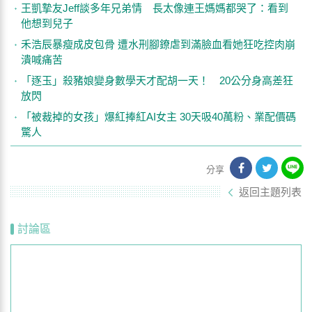
王凱摯友Jeff談多年兄弟情 長太像連王媽媽都哭了：看到
他想到兒子
禾浩辰暴瘦成皮包骨 遭水刑腳鐐虐到滿臉血看她狂吃控肉崩
潰喊痛苦
「逐玉」殺豬娘變身數學天才配胡一天！ 20公分身高差狂
放閃
「被裁掉的女孩」爆紅捧紅AI女主 30天吸40萬粉、業配價碼
驚人
分享
返回主題列表
討論區