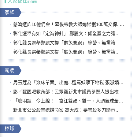
大家都在討論
家族
慈濟遭詐10億佣金！幕後宗教大師媳婦獲100萬交保...快步奔離不發一語
彰化選舉有如「定海神針」 鄭麗文：傾全黨之力讓彰化贏
彰化縣長選舉鄭麗文提「龜兔賽跑」 綠營、無黨籍忙否認是烏龜
彰化縣長選舉鄭麗文提「龜兔賽跑」 綠營、無黨籍忙否認是烏龜
霸凌
周玉蔻為「滾床單案」出庭...遭罵妖孽下地獄 張淑娟批：舌頭殺人有罪
影／醒醒吧教育部！民眾黨新北市議員參選人提出校園反毒防線升級政見
「聰明鎮」今上線！ 富江雙頭、雙一、人頭氣球全登場
新北市公公殺害媳婦命案 高大成：要害殺多刀顯示怨恨深
棒球