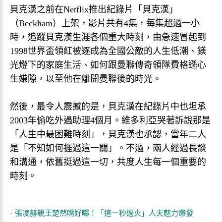
貝克漢之前在Netflix推出紀錄片「貝克漢」
（Beckham）上架，影片共有4集，每集超過一小
時，追蹤貝克漢生涯各個重大時刻，由急速冒起到
1998世界盃領紅被逐成為全國公敵的人生低潮、鎂
光燈下的家庭生活、如何跟曼聯傳奇領隊費格遜心
生嫌隙，以至他在離開曼聯後的時光。
然後，最令人震撼的是，貝克漢在紀錄片中也坦承
2003年偷吃外遇助理4個月。維多利亞哭著訴說那是
「人生中最困難時刻」，貝克漢也承認，當年二人
是「不知如何捱過這一關」。不過，兩人經過長談
和溝通，依舊挺過這一切，共度人生每一個重要的
時刻。
張凌赫親王楚然嘴好嘟！「這一秒過火」人夫魅力爆發