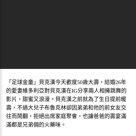
「足球金童」貝克漢今天歡度50歲大壽，結婚26年
的愛妻維多利亞對貝克漢在IG分享兩人相擁跳舞的
影片，甜蜜又浪漫。貝克漢之前就為了生日提前暖
壽，不過大兒子布魯克林卻因弟弟和他的前女友交
往而鬧翻，拒絕出席家庭聚會，也讓爸爸的壽宴滿
滿都是兄弟倆的火藥味。