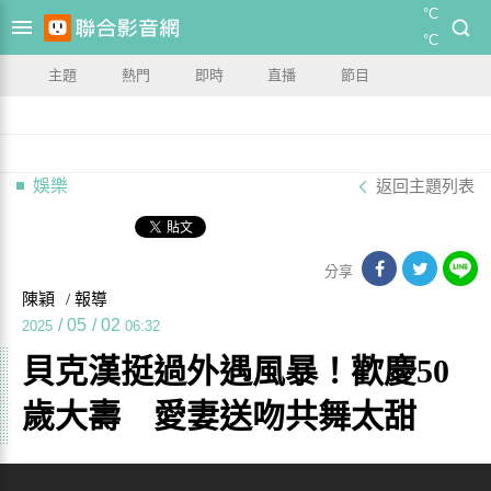
°C
°C
主題
熱門
即時
直播
節目
娛樂
返回主題列表
分享
陳穎
/ 報導
/
05
/
02
2025
06:32
貝克漢挺過外遇風暴！歡慶50
歲大壽 愛妻送吻共舞太甜