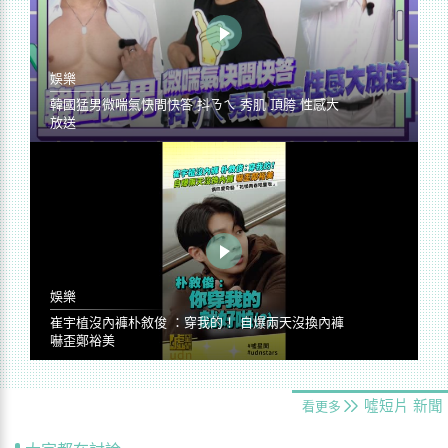
娛樂
韓國猛男微喘氣快問快答 抖ㄋㄟ 秀肌 頂胯 性感大
放送
娛樂
崔宇植沒內褲朴敘俊 ：穿我的！ 自爆兩天沒換內褲
嚇歪鄭裕美
噓短片
新聞
看更多