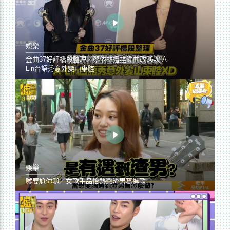
娛樂
金曲37好評橋段整理／蔡依林遭控編曲改36次 A-
Lin台語秀意外變山東腔
娛樂
噓要尬你聊／女歌手品怡熱戀渣男寫進歌