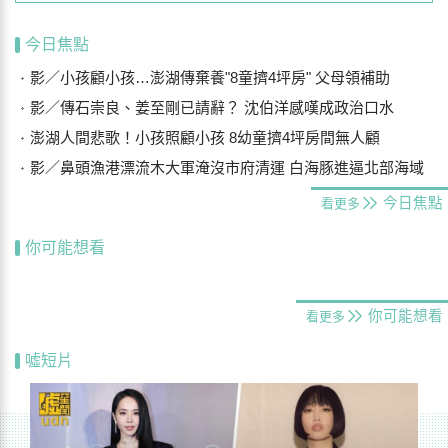
今日焦點
影／小孩顧小孩…澎湖傳棄養"8童擠4坪房" 父母領補助
影／傳石崇良、姜至剛已請辭？ 沈伯洋感嘆成政治口水
澎湖人間悲歌！小孩照顧小孩 8幼童擠4坪房間無人顧
影／鼻頭漁港漂流木大軍淹沒市府清運 白海豚進逼北部海域
今日焦點
看更多
你可能想看
你可能想看
看更多
噓短片