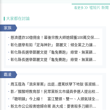
噓短片
新聞
看更多
大家都在討論
家族
慈濟遭詐10億佣金！幕後宗教大師媳婦獲100萬交保...快步奔離不發一語
彰化選舉有如「定海神針」 鄭麗文：傾全黨之力讓彰化贏
彰化縣長選舉鄭麗文提「龜兔賽跑」 綠營、無黨籍忙否認是烏龜
彰化縣長選舉鄭麗文提「龜兔賽跑」 綠營、無黨籍忙否認是烏龜
霸凌
周玉蔻為「滾床單案」出庭...遭罵妖孽下地獄 張淑娟批：舌頭殺人有罪
影／醒醒吧教育部！民眾黨新北市議員參選人提出校園反毒防線升級政見
「聰明鎮」今上線！ 富江雙頭、雙一、人頭氣球全登場
新北市公公殺害媳婦命案 高大成：要害殺多刀顯示怨恨深