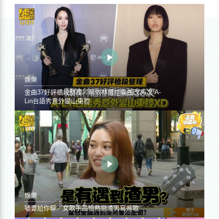
娛樂
金曲37好評橋段整理／蔡依林遭控編曲改36次 A-
Lin台語秀意外變山東腔
娛樂
噓要尬你聊／女歌手品怡熱戀渣男寫進歌