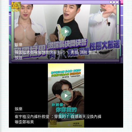
娛樂
韓國猛男微喘氣快問快答 抖ㄋㄟ 秀肌 頂胯 性感大
放送
娛樂
崔宇植沒內褲朴敘俊 ：穿我的！ 自爆兩天沒換內褲
嚇歪鄭裕美