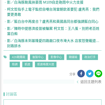
影／白海豚颱風挾豪雨 M109自走砲雨中火力支援
柯文哲指手上電子監控自嘲台灣當朝欽差要犯 盧秀燕：我們
要更勇敢
影／藍白台中再度合？盧秀燕和黃國昌同台都強調藍白同心
影／陳時中提慈濟疫苗被騙案 柯文哲：王八蛋，別把老百姓
當白痴
影／白海豚未到基隆愛四路廟口夜市淹大水 店家怨聲載道…
封路排水
426戰獨裁
後製中心
影像中心
韓國瑜
政治打手
檢調
凱道
凱達格蘭大道
分享
返回主題列表
討論區