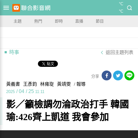
°C
°C
主題
熱門
即時
直播
節目
時事
返回主題列表
分享
黃義書
王彥鈞
林雍琁
黃靖雯
/ 報導
/
04
/
25
2025
11:11
影／籲檢調勿淪政治打手 韓國
瑜:426齊上凱道 我會參加