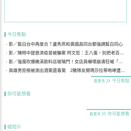
今日焦點
影／藍白台中再度合？盧秀燕和黃國昌同台都強調藍白同心
影／陳時中提慈濟疫苗被騙案 柯文哲：王八蛋，別把老百姓當白痴
影／強風吹爆礁溪飲料店玻璃門！女店員嚇壞崩潰狂喊「手機在哪？」
高雄男拒檢被測出酒駕還毒駕 2豬隊友開瑪莎拉蒂咆哮遭警壓制
今日焦點
看更多
你可能想看
你可能想看
看更多
噓短片