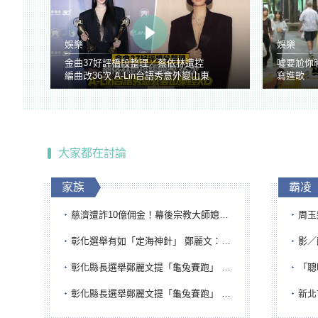
娛樂
娛樂
金曲37好評橋段整理／蔡依林遭控
噓要尬你
編曲改36次 A-Lin台語秀意外變山東
寫進歌
腔
大家都在討論
家族
霸凌
慈濟遭詐10億佣金！幕後宗教大師媳婦獲100萬交保...快步奔離不發一語
周玉蔻為
彰化選舉有如「定海神針」 鄭麗文：傾全黨之力讓彰化贏
影／醒醒
彰化縣長選舉鄭麗文提「龜兔賽跑」 綠營、無黨籍忙否認是烏龜
「聰明
彰化縣長選舉鄭麗文提「龜兔賽跑」 綠營、無黨籍忙否認是烏龜
新北市