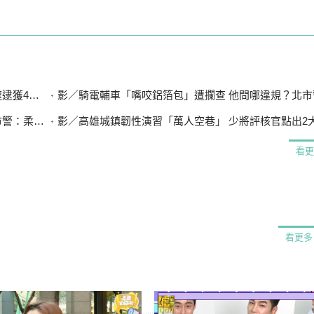
4嫌送辦
影／騎電輔車「嘴咬鋁箔包」遭攔查 他問哪違規？北市警：
柔性勸導
影／高雄城鎮韌性演習「萬人空巷」 少將評核官點出2大關鍵
看更
看更多