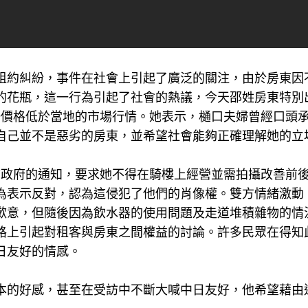
租約糾紛，事件在社會上引起了廣泛的關注，由於房東因
的花瓶，這一行為引起了社會的熱議，今天邵姓房東特別
這一價格低於當地的市場行情。她表示，樋口夫婦曾經口頭
自己並不是惡劣的房東，並希望社會能夠正確理解她的立
市政府的通知，要求她不得在騎樓上經營並需拍攝改善前
為表示反對，認為這侵犯了他們的肖像權。雙方情緒激動
歉意，但隨後因為飲水器的使用問題及走道堆積雜物的情
路上引起對租客與房東之間權益的討論。許多民眾在得知
日友好的情感。
本的好感，甚至在受訪中不斷大喊中日友好，他希望藉由