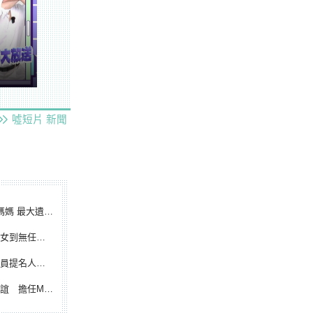
噓短片
新聞
遺憾無緣大聯盟
裁判人生國際發光
除名 將另提他人
都會台灣日開球嘉賓