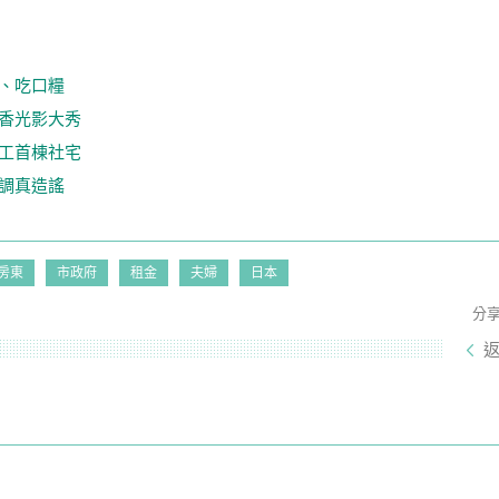
、吃口糧
香光影大秀
工首棟社宅
調真造謠
房東
市政府
租金
夫婦
日本
分