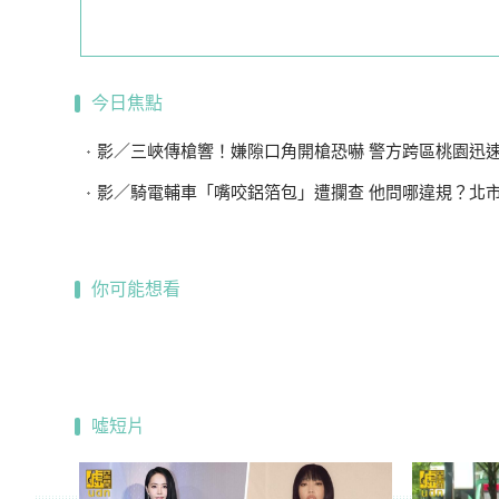
今日焦點
影／三峽傳槍響！嫌隙口角開槍恐嚇 警方跨區桃園迅速逮獲
影／騎電輔車「嘴咬鋁箔包」遭攔查 他問哪違規？北市警：
你可能想看
噓短片