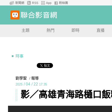
新聞網
RSS
App
粉絲團
主題
熱門
即時
直播
時事
劉學聖
/ 報導
/
04
/
22
2025
17:35
影／高雄青海路樋口飯