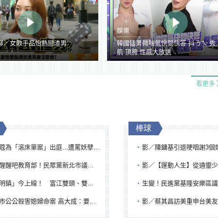
娛樂
聊／女歌手品怡熱戀渣男
韓國猛男微喘氣快問快答 抖ㄋㄟ 秀
肌 頂胯 性感大放送
看更多
棒球
「滾床單案」出庭...遭罵妖孽下地獄 張淑娟批：舌頭殺人有罪
影／陳鏞基引退哽咽謝3個媽媽 最大
吧教育部！民眾黨新北市議員參選人提出校園反毒防線升級政見
影／【運動人生】從通靈少女到無任所大使 劉柏君女
鎮」今上線！ 富江雙頭、雙一、人頭氣球全登場
生變！民進黨基隆安樂區議員提名人黃永翔突被
公公殺害媳婦命案 高大成：要害殺多刀顯示怨恨深
影／蔡其昌訪美重申台美友誼 擔任MLB大