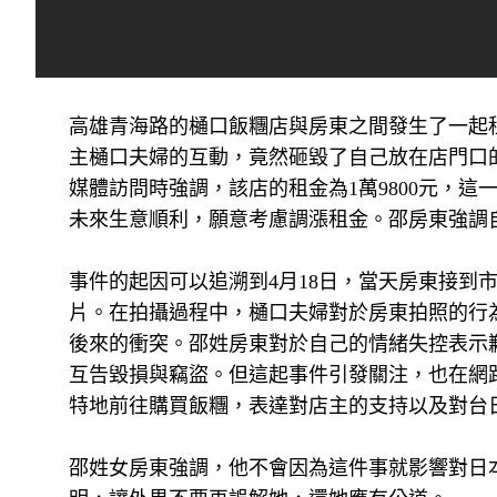
高雄青海路的樋口飯糰店與房東之間發生了一起
主樋口夫婦的互動，竟然砸毀了自己放在店門口
媒體訪問時強調，該店的租金為1萬9800元，
未來生意順利，願意考慮調漲租金。邵房東強調
事件的起因可以追溯到4月18日，當天房東接到
片。在拍攝過程中，樋口夫婦對於房東拍照的行
後來的衝突。邵姓房東對於自己的情緒失控表示
互告毀損與竊盜。但這起事件引發關注，也在網
特地前往購買飯糰，表達對店主的支持以及對台
邵姓女房東強調，他不會因為這件事就影響對日