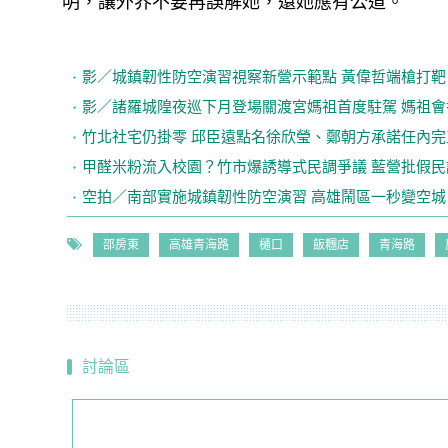
明，讓外界不要再誤解她，還她應有公道。
影／城鎮韌性防空演習視察新營示範點 黃偉哲端槍打靶
影／諸羅城隍夜巡下月登場關渡宮媽祖首度駐駕 媽祖會
竹北社宅仍掛零 邱臣遠點名徐欣瑩、鄭朝方承諾任內完
甲醛米粉流入校園？竹市爆誘導式民調爭議 藍營批假民
空拍／南部實施城鎮韌性防空演習 高雄鬧區一秒變空城
邵房東
高雄青海路
樋口
飯糰店
青海路
討論區