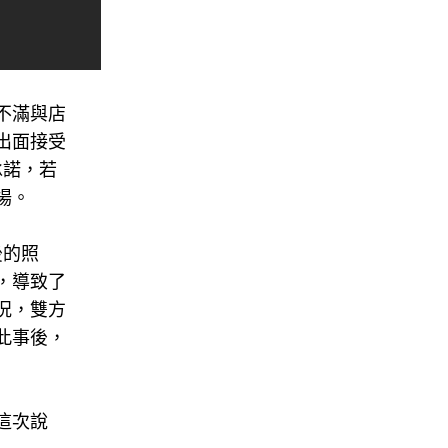
不滿與店
出面接受
承諾，若
場。
後的照
，導致了
況，雙方
此事後，
這次說