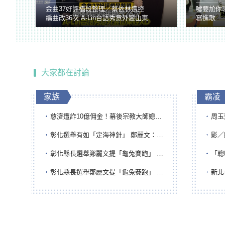
金曲37好評橋段整理／蔡依林遭控
噓要尬你
編曲改36次 A-Lin台語秀意外變山東
寫進歌
腔
大家都在討論
家族
霸凌
慈濟遭詐10億佣金！幕後宗教大師媳婦獲100萬交保...快步奔離不發一語
周玉蔻為
彰化選舉有如「定海神針」 鄭麗文：傾全黨之力讓彰化贏
影／醒醒
彰化縣長選舉鄭麗文提「龜兔賽跑」 綠營、無黨籍忙否認是烏龜
「聰明
彰化縣長選舉鄭麗文提「龜兔賽跑」 綠營、無黨籍忙否認是烏龜
新北市