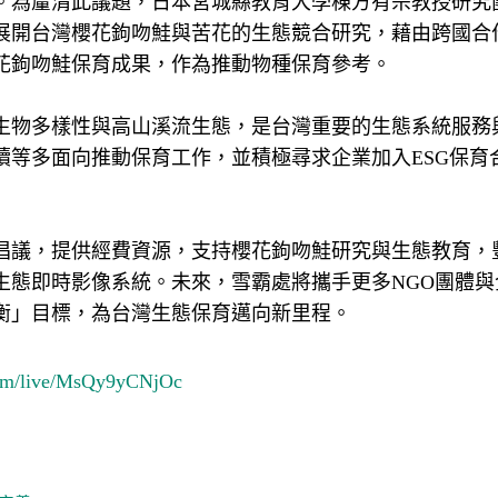
。為釐清此議題，日本宮城縣教育大學棟方有宗教授研究
展開台灣櫻花鉤吻鮭與苦花的生態競合研究，藉由跨國合
花鉤吻鮭保育成果，作為推動物種保育參考。
生物多樣性與高山溪流生態，是台灣重要的生態系統服務
續等多面向推動保育工作，並積極尋求企業加入ESG保育
倡議，提供經費資源，支持櫻花鉤吻鮭研究與生態教育，
生態即時影像系統。未來，雪霸處將攜手更多NGO團體與
衡」目標，為台灣生態保育邁向新里程。
com/live/MsQy9yCNjOc