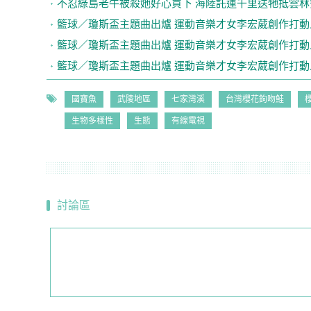
不忍綠島老牛被殺她好心買下 海陸託運千里送牠抵雲林
籃球／瓊斯盃主題曲出爐 運動音樂才女李宏葳創作打動
籃球／瓊斯盃主題曲出爐 運動音樂才女李宏葳創作打動
籃球／瓊斯盃主題曲出爐 運動音樂才女李宏葳創作打動
國寶魚
武陵地區
七家灣溪
台灣櫻花鉤吻鮭
生物多樣性
生態
有線電視
討論區