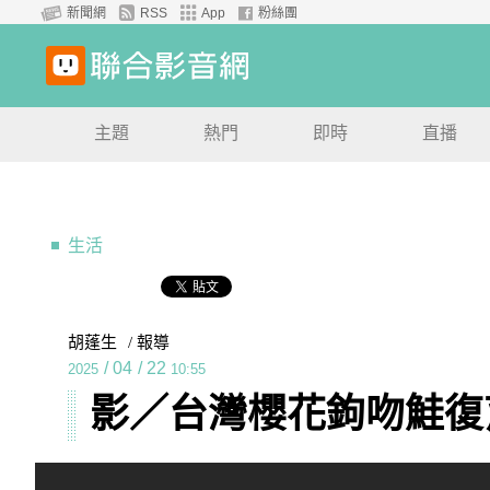
新聞網
RSS
App
粉絲團
主題
熱門
即時
直播
生活
胡蓬生
/ 報導
/
04
/
22
2025
10:55
影／台灣櫻花鉤吻鮭復