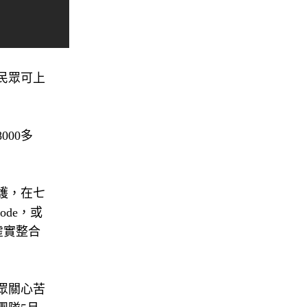
民眾可上
00多
護，在七
de，或
虛實整合
眾關心苦