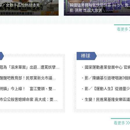
聊／女歌手品怡熱戀渣男
韓國猛男微喘氣快問快答 抖ㄋㄟ 秀
肌 頂胯 性感大放送
看更多
棒球
「滾床單案」出庭...遭罵妖孽下地獄 張淑娟批：舌頭殺人有罪
國家運動產業發展中心 官網與品牌識
吧教育部！民眾黨新北市議員參選人提出校園反毒防線升級政見
影／陳鏞基引退哽咽謝3個媽媽 最大
鎮」今上線！ 富江雙頭、雙一、人頭氣球全登場
影／【運動人生】從通靈少女到無任所大使 劉柏君女
公公殺害媳婦命案 高大成：要害殺多刀顯示怨恨深
生變！民進黨基隆安樂區議員提名人黃永翔突被
看更多