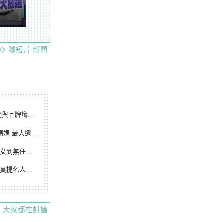
噓短片
新聞
別標誌重磅啟用
遺憾無緣大聯盟
裁判人生國際發光
除名 將另提他人
大家都在討論