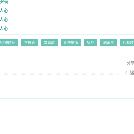
安養
人心
人心
人心
櫻花鉤吻鮭
實境秀
雪管處
即時影像
棲地
胡蓬生
行動裝
分