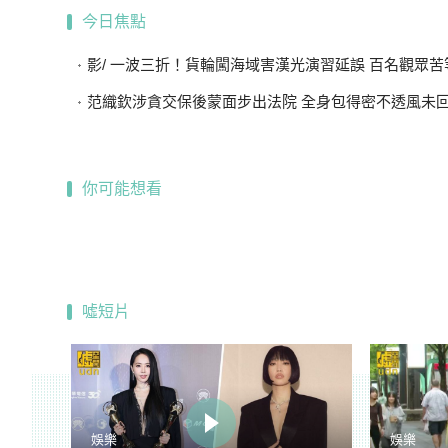
今日焦點
影/ 一波三折！貨輪闖海域害漢光演習延誤 百名觀眾苦等
范織欽涉貪交保後蒙面步出法院 全身包得密不透風未
你可能想看
噓短片
娛樂
娛樂