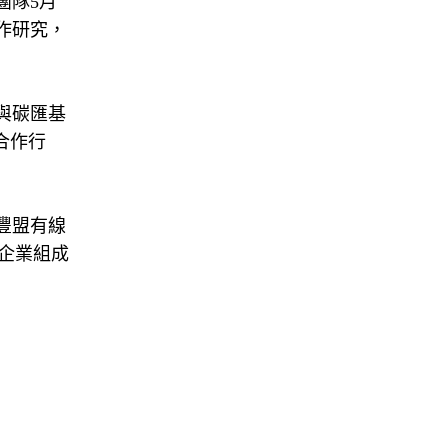
團隊5月
作研究，
與碳匯基
合作行
豐盟有線
企業組成