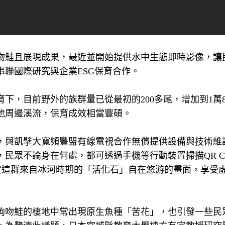
吻鮭且展現成果，最近並開始提供水中生態即時影像，讓
聯國際研究與企業ESG保育合作。
，目前野外的族群量已從最初的200多尾，增加到1萬80
他周邊溪流，保育成效相當豐碩。
，與凱擘大寬頻豐盟有線電視合作無償提供設備與技術維
民眾不論身在何處，都可透過手機等行動裝置掃描QR Co
時觀賞這群來自冰河時期的「活化石」自在悠游的畫面，享受
鉤吻鮭的棲地中常出現原生魚種「苦花」，也引發一些民