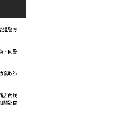
後遭警方
竊，向警
功竊取飾
商店內找
相關影像