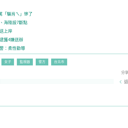
罵「騙肖ㄟ」慘了
、海陸設7斷點
送上岸
逮獲4嫌送辦
市警：柔性勸導
女子
監視器
警方
台北市
分