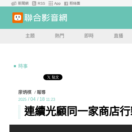
新聞網
RSS
App
粉絲團
主題
熱門
即時
直播
時事
廖炳棋
/ 報導
/
04
/
18
2025
11:23
連續光顧同一家商店行