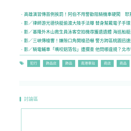
高雄演習傳首例挨罰！阿伯不甩警勸阻騎機車硬闖 怒
影／律師游光德快艇偷渡大陸手法曝 替身幫戴電子手環
影／基隆外木山救生員泳客空拍機尋獲遺遺體 海巡船艇
影／三峽傳槍響！嫌隙口角開槍恐嚇 警方跨區桃園迅速
影／騎電輔車「嘴咬鋁箔包」遭攔查 他問哪違規？北
犯行
飾品店
飾品
南港車站
商店
商品
討論區