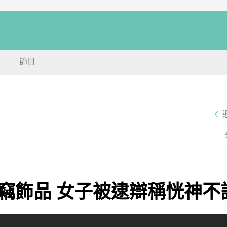
節目
竊飾品 女子被逮辯稱恍神不