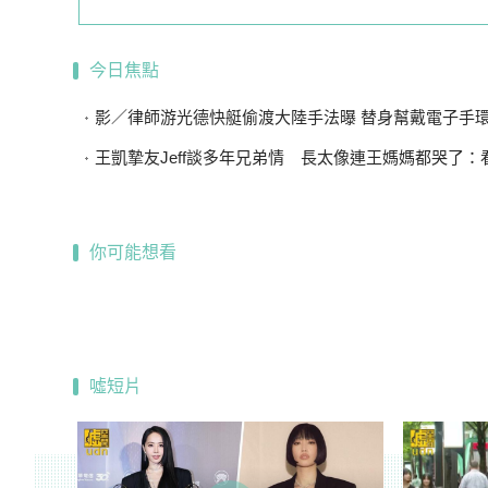
今日焦點
影／律師游光德快艇偷渡大陸手法曝 替身幫戴電子手環、海陸
王凱摯友Jeff談多年兄弟情 長太像連王媽媽都哭了：看到他
你可能想看
噓短片