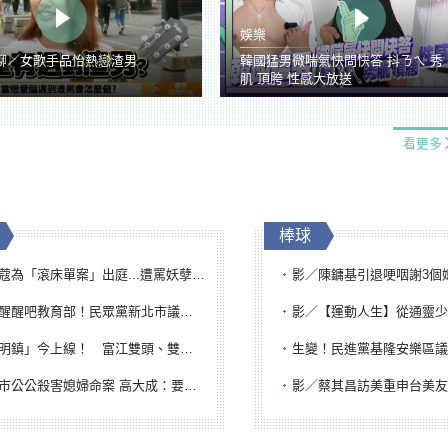
娛樂
聊／女歌手品怡熱戀渣男
韓國猛男微喘氣快問快答 抖ㄋㄟ 秀
肌 頂胯 性感大放送
看更多
棒球
「滾床單案」出庭...遭罵妖孽下地獄 張淑娟批：舌頭殺人有罪
影／陳鏞基引退哽咽謝3個媽媽 最大
吧教育部！民眾黨新北市議員參選人提出校園反毒防線升級政見
影／【運動人生】從通靈少女到無任所大使 劉柏君女
鎮」今上線！ 富江雙頭、雙一、人頭氣球全登場
生變！民進黨基隆安樂區議員提名人黃永翔突被
公公殺害媳婦命案 高大成：要害殺多刀顯示怨恨深
影／蔡其昌訪美重申台美友誼 擔任MLB大