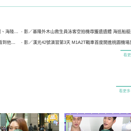
設7斷點
影／基隆外木山救生員泳客空拍機尋獲遺遺體 海巡船艇
想到兒子
影／漢光42號演習第3天 M1A2T戰車首度開進桃園機
看更
看更多