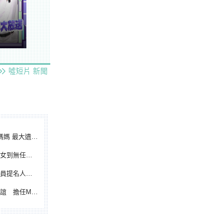
噓短片
新聞
遺憾無緣大聯盟
裁判人生國際發光
除名 將另提他人
都會台灣日開球嘉賓