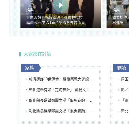
娛樂
娛樂
金曲37好評橋段整理／蔡依林遭控
噓要尬你
編曲改36次 A-Lin台語秀意外變山東
寫進歌
腔
大家都在討論
家族
霸凌
慈濟遭詐10億佣金！幕後宗教大師媳婦獲100萬交保...快步奔離不發一語
周玉蔻為
彰化選舉有如「定海神針」 鄭麗文：傾全黨之力讓彰化贏
影／醒醒
彰化縣長選舉鄭麗文提「龜兔賽跑」 綠營、無黨籍忙否認是烏龜
「聰明
彰化縣長選舉鄭麗文提「龜兔賽跑」 綠營、無黨籍忙否認是烏龜
新北市