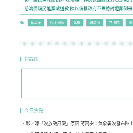
慈濟受騙民進黨嗆道歉 陳以信批政府不思檢討還顛倒是
蔣萬安
民主國家
北檢
賴清德
立法院
國
討論區
今日焦點
影／曝「沒放颱風假」原因 蔣萬安：氣象署沒發布陸