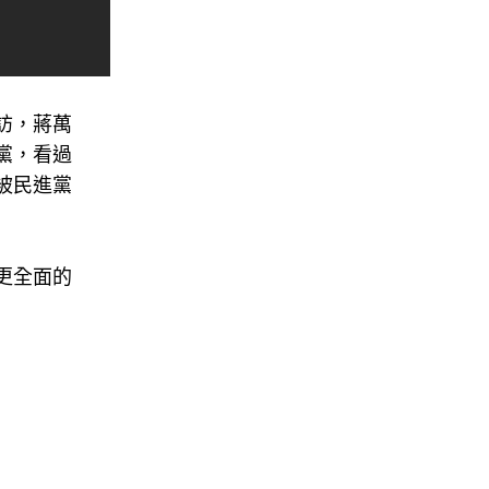
訪，蔣萬
黨，看過
被民進黨
更全面的