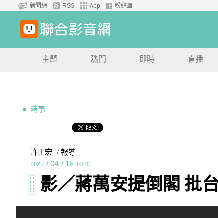
新聞網
RSS
App
粉絲團
主題
熱門
即時
直播
時事
許正宏
/ 報導
/
04
/
18
2025
10:46
影／蔣萬安提倒閣 批