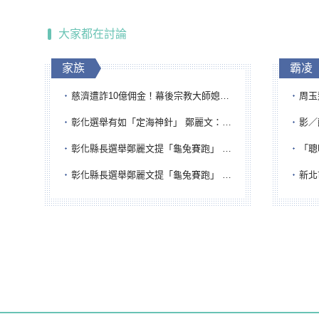
大家都在討論
家族
霸凌
慈濟遭詐10億佣金！幕後宗教大師媳婦獲100萬交保...快步奔離不發一語
周玉蔻為
彰化選舉有如「定海神針」 鄭麗文：傾全黨之力讓彰化贏
影／醒醒
彰化縣長選舉鄭麗文提「龜兔賽跑」 綠營、無黨籍忙否認是烏龜
「聰明
彰化縣長選舉鄭麗文提「龜兔賽跑」 綠營、無黨籍忙否認是烏龜
新北市