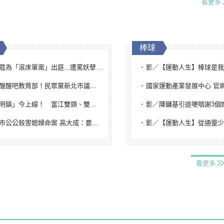
看更多
棒球
「滾床單案」出庭...遭罵妖孽下地獄 張淑娟批：舌頭殺人有罪
影／【運動人生】棒球是我一生志業！李文傳回嘉義扎
吧教育部！民眾黨新北市議員參選人提出校園反毒防線升級政見
國家運動產業發展中心 官網與品牌識
鎮」今上線！ 富江雙頭、雙一、人頭氣球全登場
影／陳鏞基引退哽咽謝3個媽媽 最大
公公殺害媳婦命案 高大成：要害殺多刀顯示怨恨深
影／【運動人生】從通靈少女到無任所大使 劉柏君女
看更多