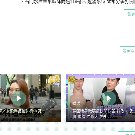
石門水庫集水區降雨逾118毫米 近滿水位 北水分署打開阿姆坪
看更
看更多
娛樂
聊／女歌手品怡熱戀渣男
韓國猛男微喘氣快問快答 抖ㄋㄟ 秀
肌 頂胯 性感大放送