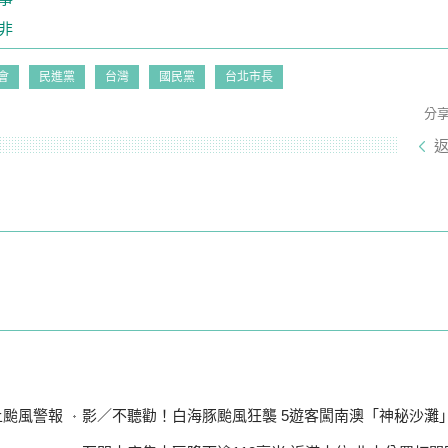
非
會
民進黨
台灣
國民黨
台北市長
分
上颱風警報
影／不聽勸！白海豚颱風狂襲 5遊客闖南澳「神秘沙灘」最高罰