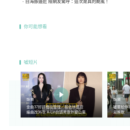
白海豚逼近 陸網友驚呼：這次是真的颱風！
你可能想看
噓短片
娛樂
娛樂
金曲37好評橋段整理／蔡依林遭控
噓要尬你
編曲改36次 A-Lin台語秀意外變山東
寫進歌
腔