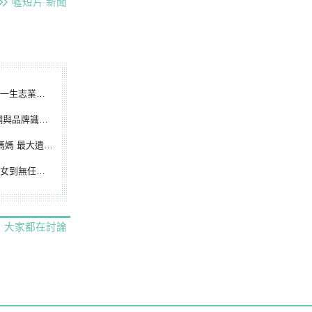
噓短片
新聞
根點亮KANO精神
別標誌重磅啟用
遺憾無緣大聯盟
裁判人生國際發光
大家都在討論