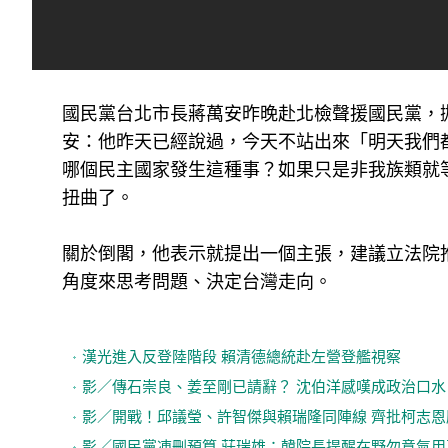
國民黨台北市長蔣萬安昨晚赴北檢聲援國民黨，
安：他昨天已經說過，今天不站出來「明天我們
哪個民主國家發生這種事？如果只是非我族類就
扭曲了。
關於倒閣，他表示就提出一個主張，建議立法院
角度來思考問題、決定台灣走向。
漢光進入反登陸階段 賴清德總統赴左營登艦視察
影／傳石崇良、姜至剛已請辭？ 沈伯洋感嘆成政治口水
影／開戰！邱議瑩、許智傑與賴瑞隆同陣線 齊批柯志
影／國民黨凍刪預算 莊瑞雄：韓院長提醒在野勿意氣用