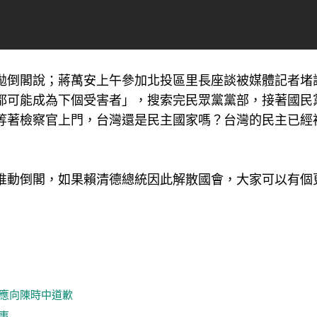
拋倒閣說；蔣萬安上午參加北投區里長座談被媒體記者堵
都可能成為下個受害者」，搜索完民眾黨黨部，接著國民
等著檢察官上門，台灣還是民主國家嗎？台灣的民主已經
推動倒閣，如果賴清德總統因此解散國會，大家可以有個
恩應向陳時中道歉
事